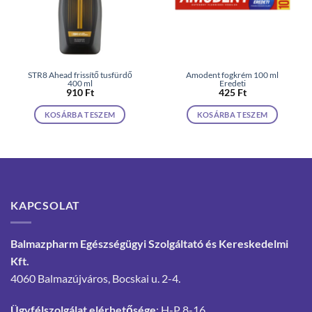
STR8 Ahead frissítő tusfürdő
Amodent fogkrém 100 ml
400 ml
Eredeti
910
Ft
425
Ft
KOSÁRBA TESZEM
KOSÁRBA TESZEM
KAPCSOLAT
Balmazpharm Egészségügyi Szolgáltató és Kereskedelmi
Kft.
4060 Balmazújváros, Bocskai u. 2-4.
Ügyfélszolgálat elérhetősége
: H-P 8-16