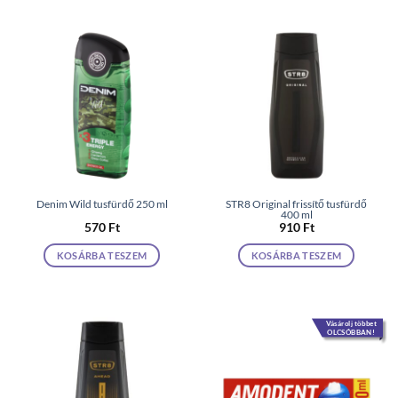
Denim Wild tusfürdő 250 ml
STR8 Original frissítő tusfürdő
400 ml
570
Ft
910
Ft
KOSÁRBA TESZEM
KOSÁRBA TESZEM
Vásárolj többet
OLCSÓBBAN!