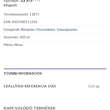
Egységár:
23 375
/ l
Elfogyott
Termékazonosító: 13871
EAN: 4005900111296
Kategóriák:
Bőrápolás
,
Fényvédelem
,
Szépségápolás
Kiszerelés: 200 ml
Márka:
Nivea
TOVÁBBI INFORMÁCIÓK
SZÁLLÍTÁSI REFERENCIA SÚLY
0,25 kg
KAPCSOLÓDÓ TERMÉKEK