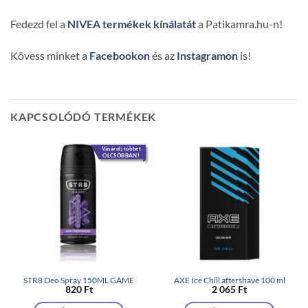
Fedezd fel a
NIVEA termékek kínálatát
a Patikamra.hu-n!
Kövess minket a
Facebookon
és az
Instagramon
is!
KAPCSOLÓDÓ TERMÉKEK
Vásárolj többet
OLCSÓBBAN!
STR8 Deo Spray 150ML GAME
AXE Ice Chill aftershave 100 ml
820
Ft
2 065
Ft