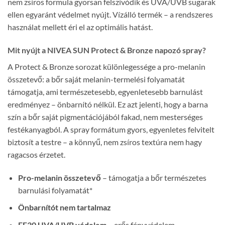
nem zsíros formula gyorsan felszívódik és UVA/UVB sugarak
ellen egyaránt védelmet nyújt. Vízálló termék – a rendszeres
használat mellett éri el az optimális hatást.
Mit nyújt a NIVEA SUN Protect & Bronze napozó spray?
A Protect & Bronze sorozat különlegessége a pro-melanin
összetevő: a bőr saját melanin-termelési folyamatát
támogatja, ami természetesebb, egyenletesebb barnulást
eredményez – önbarnító nélkül. Ez azt jelenti, hogy a barna
szín a bőr saját pigmentációjából fakad, nem mesterséges
festékanyagból. A spray formátum gyors, egyenletes felvitelt
biztosít a testre – a könnyű, nem zsíros textúra nem hagy
ragacsos érzetet.
Pro-melanin összetevő
– támogatja a bőr természetes
barnulási folyamatát*
Önbarnítót nem tartalmaz
FF30 UVA/UVB védelem
– erős fényvédelem