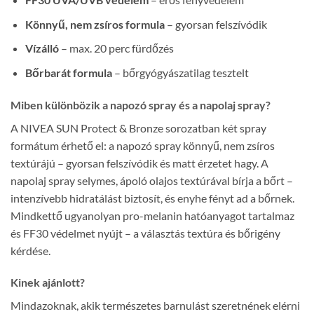
Könnyű, nem zsíros formula
– gyorsan felszívódik
Vízálló
– max. 20 perc fürdőzés
Bőrbarát formula
– bőrgyógyászatilag tesztelt
Miben különbözik a napozó spray és a napolaj spray?
A NIVEA SUN Protect & Bronze sorozatban két spray
formátum érhető el: a napozó spray könnyű, nem zsíros
textúrájú – gyorsan felszívódik és matt érzetet hagy. A
napolaj spray selymes, ápoló olajos textúrával bírja a bőrt –
intenzívebb hidratálást biztosít, és enyhe fényt ad a bőrnek.
Mindkettő ugyanolyan pro-melanin hatóanyagot tartalmaz
és FF30 védelmet nyújt – a választás textúra és bőrigény
kérdése.
Kinek ajánlott?
Mindazoknak, akik természetes barnulást szeretnének elérni