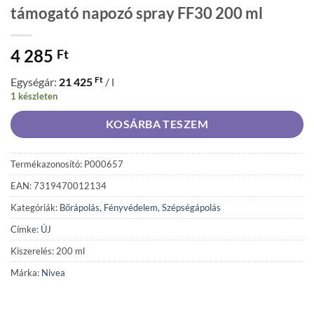
támogató napozó spray FF30 200 ml
4 285
Ft
Ft
Egységár:
21 425
/ l
1 készleten
KOSÁRBA TESZEM
Termékazonosító: P000657
EAN: 7319470012134
Kategóriák:
Bőrápolás
,
Fényvédelem
,
Szépségápolás
Címke:
ÚJ
Kiszerelés: 200 ml
Márka:
Nivea