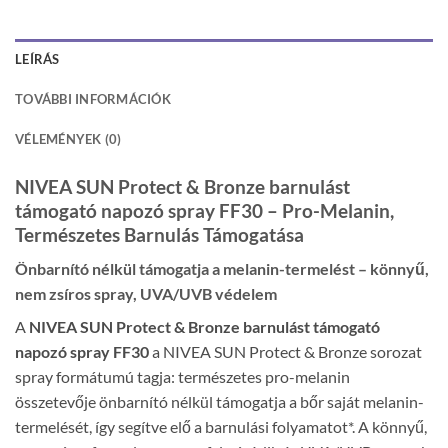
LEÍRÁS
TOVÁBBI INFORMÁCIÓK
VÉLEMÉNYEK (0)
NIVEA SUN Protect & Bronze barnulást
támogató napozó spray FF30 – Pro-Melanin,
Természetes Barnulás Támogatása
Önbarnító nélkül támogatja a melanin-termelést – könnyű,
nem zsíros spray, UVA/UVB védelem
A
NIVEA SUN Protect & Bronze barnulást támogató
napozó spray FF30
a NIVEA SUN Protect & Bronze sorozat
spray formátumú tagja: természetes pro-melanin
összetevője önbarnító nélkül támogatja a bőr saját melanin-
termelését, így segítve elő a barnulási folyamatot*. A könnyű,