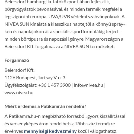
Beiersdorf hamburgi kutatóközpontjában fejlesztik,
bőrgyógyászok bevonásával, és minden termék megfelel a
legszigorúbb európai UVA/UVB védelmi szabványoknak. A
NIVEA SUN kínálata a klasszikus naptejtől a könnyű spray-
ken és napolajokon át a speciális sportformulákig terjed –
minden bőrtípusra és napozási igényre. Magyarországon a
Beiersdorf Kft. forgalmazza a NIVEA SUN termékeket.
Forgalmazó
Beiersdorf Kft.
1126 Budapest, Tartsay V. u. 3.
Ügyfélszolgálat: +36 1 457 3900 | info@nivea.hu |
www.nivea.hu
Miért érdemes a Patikamrán rendelni?
A Patikamra.hu-n megbízható forrásból, gyors kiszállítással
és versenyképes áron rendelhetsz. Több száz termékre
érvényes
mennyiségi kedvezmény
közül válogathatsz!