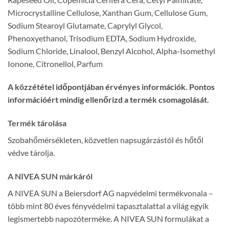
Microcrystalline Cellulose, Xanthan Gum, Cellulose Gum,
Sodium Stearoyl Glutamate, Caprylyl Glycol,
Phenoxyethanol, Trisodium EDTA, Sodium Hydroxide,
Sodium Chloride, Linalool, Benzyl Alcohol, Alpha-Isomethyl
Ionone, Citronellol, Parfum
A közzététel időpontjában érvényes információk. Pontos
információért mindig ellenőrizd a termék csomagolását.
Termék tárolása
Szobahőmérsékleten, közvetlen napsugárzástól és hőtől
védve tárolja.
A NIVEA SUN márkáról
A NIVEA SUN a Beiersdorf AG napvédelmi termékvonala –
több mint 80 éves fényvédelmi tapasztalattal a világ egyik
legismertebb napozóterméke. A NIVEA SUN formulákat a