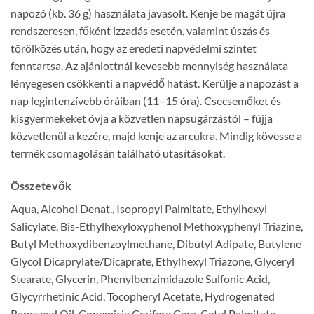
napozó (kb. 36 g) használata javasolt. Kenje be magát újra
rendszeresen, főként izzadás esetén, valamint úszás és
törölközés után, hogy az eredeti napvédelmi szintet
fenntartsa. Az ajánlottnál kevesebb mennyiség használata
lényegesen csökkenti a napvédő hatást. Kerülje a napozást a
nap legintenzívebb óráiban (11–15 óra). Csecsemőket és
kisgyermekeket óvja a közvetlen napsugárzástól – fújja
közvetlenül a kezére, majd kenje az arcukra. Mindig kövesse a
termék csomagolásán található utasításokat.
Összetevők
Aqua, Alcohol Denat., Isopropyl Palmitate, Ethylhexyl
Salicylate, Bis-Ethylhexyloxyphenol Methoxyphenyl Triazine,
Butyl Methoxydibenzoylmethane, Dibutyl Adipate, Butylene
Glycol Dicaprylate/Dicaprate, Ethylhexyl Triazone, Glyceryl
Stearate, Glycerin, Phenylbenzimidazole Sulfonic Acid,
Glycyrrhetinic Acid, Tocopheryl Acetate, Hydrogenated
Rapeseed Oil, Copemicia Cerifera Cera, Cetyl Palmitate,