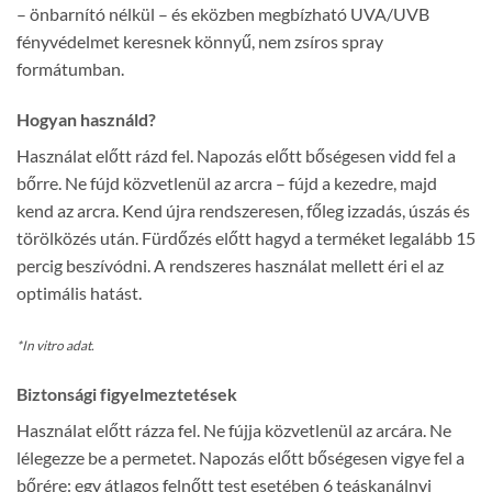
– önbarnító nélkül – és eközben megbízható UVA/UVB
fényvédelmet keresnek könnyű, nem zsíros spray
formátumban.
Hogyan használd?
Használat előtt rázd fel. Napozás előtt bőségesen vidd fel a
bőrre. Ne fújd közvetlenül az arcra – fújd a kezedre, majd
kend az arcra. Kend újra rendszeresen, főleg izzadás, úszás és
törölközés után. Fürdőzés előtt hagyd a terméket legalább 15
percig beszívódni. A rendszeres használat mellett éri el az
optimális hatást.
*In vitro adat.
Biztonsági figyelmeztetések
Használat előtt rázza fel. Ne fújja közvetlenül az arcára. Ne
lélegezze be a permetet. Napozás előtt bőségesen vigye fel a
bőrére: egy átlagos felnőtt test esetében 6 teáskanálnyi