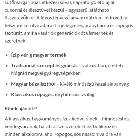
sütőmargarinnal, étkezési sóval, napraforgó étolajjal,
cukorral és élesztővel készül – egyszerű, átlátható
összetevőkkel. A lúgos fényező anyag (nátrium-hidroxid) a
felszínre kerülve adja azt a jellegzetes, aranybarna és ropogós
textúrát, amit a vásárlók generációk óta ismernek és
szeretnek.
Ízig-vérig magyar termék
Tradicionális recept és gyártás
– változatlan, eredeti
Nógrád megyei gyáregységekben
Magyar búzalisztből
– kiváló minőségű hazai alapanyag
Klasszikus ropogós, enyhén sós ízvilág
Kinek ajánlott?
A klasszikus, hagyományos ízek kedvelőinek – filmnézéshez,
vendégvárónak, baráti összejövetelekhez, bulikhoz és
minden alkalomra, ahol ropogós, sós nassolnivalóra van