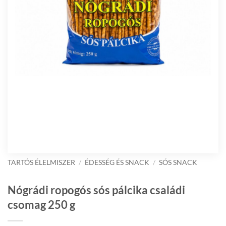
TARTÓS ÉLELMISZER
/
ÉDESSÉG ÉS SNACK
/
SÓS SNACK
Nógrádi ropogós sós pálcika családi
csomag 250 g