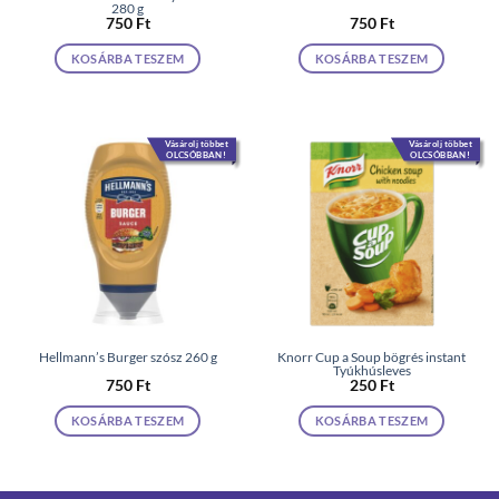
280 g
750
Ft
750
Ft
KOSÁRBA TESZEM
KOSÁRBA TESZEM
Vásárolj többet
Vásárolj többet
OLCSÓBBAN!
OLCSÓBBAN!
Hellmann’s Burger szósz 260 g
Knorr Cup a Soup bögrés instant
Tyúkhúsleves
750
Ft
250
Ft
KOSÁRBA TESZEM
KOSÁRBA TESZEM