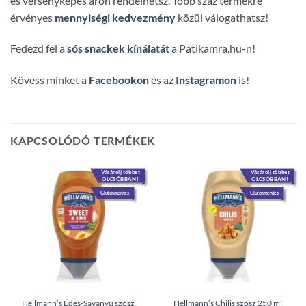
és versenyképes áron rendelhetsz. Több száz termékre
érvényes
mennyiségi kedvezmény
közül válogathatsz!
Fedezd fel a
sós snackek kínálatát
a Patikamra.hu-n!
Kövess minket a
Facebookon
és az
Instagramon
is!
KAPCSOLÓDÓ TERMÉKEK
Vásárolj többet
Vásárolj többet
OLCSÓBBAN!
OLCSÓBBAN!
Gluténmentes
Gluténmentes
Hellmann’s Édes-Savanyú szósz
Hellmann’s Chilis szósz 250 ml