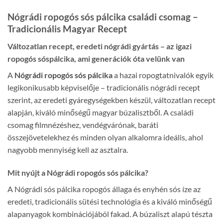
Nógrádi ropogós sós pálcika családi csomag –
Tradicionális Magyar Recept
Változatlan recept, eredeti nógrádi gyártás – az igazi
ropogós sóspálcika, ami generációk óta velünk van
A
Nógrádi ropogós sós pálcika
a hazai ropogtatnivalók egyik
legikonikusabb képviselője – tradicionális nógrádi recept
szerint, az eredeti gyáregységekben készül, változatlan recept
alapján, kiváló minőségű magyar búzalisztből. A családi
csomag filmnézéshez, vendégvárónak, baráti
összejövetelekhez és minden olyan alkalomra ideális, ahol
nagyobb mennyiség kell az asztalra.
Mit nyújt a Nógrádi ropogós sós pálcika?
A Nógrádi sós pálcika ropogós állaga és enyhén sós íze az
eredeti, tradicionális sütési technológia és a kiváló minőségű
alapanyagok kombinációjából fakad. A búzaliszt alapú tészta