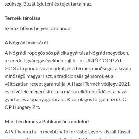
szükség. Búzát (glutén) és tejet tartalmaz.
Termék tárolása
Száraz, hűvös helyen tárolandó.
A Nógrádi márkáról
A Nógrádi ropogós sós pálcika gyártása Nógrád megyében,
az eredeti gyáregységekben zajlik – az UNIÓ COOP Zrt.
2013 óta gondozza a márkát, és a termék minőségét a kiváló
minőségű magyar liszt, a tradicionális gépsorok és a
változatlan recept garantálja. A Hazai Termék védjegy 2021-
es felvétele megerősítette a márka elköteleződését a hazai
gyártás és alapanyagok iránt. Kizárólagos forgalmazó: CO-
OP Hungary Zrt.
Miért érdemes a Patikamrán rendelni?
A Patikamra.hu-n megbízható forrásból, gyors kiszállítással