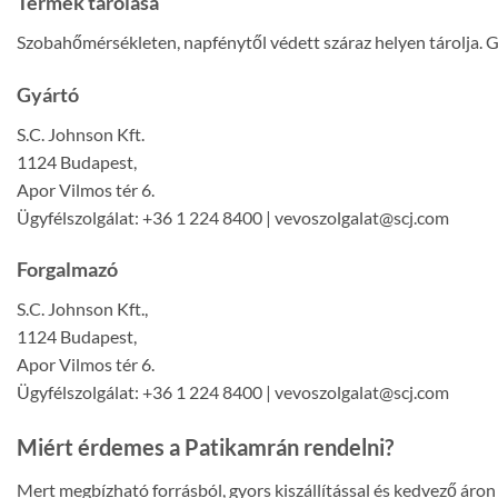
Termék tárolása
Szobahőmérsékleten, napfénytől védett száraz helyen tárolja. 
Gyártó
S.C. Johnson Kft.
1124 Budapest,
Apor Vilmos tér 6.
Ügyfélszolgálat: +36 1 224 8400 | vevoszolgalat@scj.com
Forgalmazó
S.C. Johnson Kft.,
1124 Budapest,
Apor Vilmos tér 6.
Ügyfélszolgálat: +36 1 224 8400 | vevoszolgalat@scj.com
Miért érdemes a Patikamrán rendelni?
Mert megbízható forrásból, gyors kiszállítással és kedvező ár