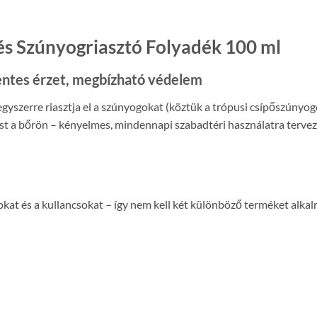
 és Szúnyogriasztó Folyadék 100 ml
mentes érzet, megbízható védelem
gyszerre riasztja el a szúnyogokat (köztük a trópusi csípőszúnyogok
t a bőrön – kényelmes, mindennapi szabadtéri használatra tervez
at és a kullancsokat – így nem kell két különböző terméket alkalm