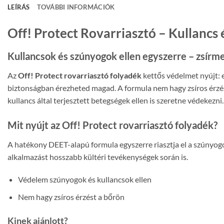
LEÍRÁS
TOVÁBBI INFORMÁCIÓK
Off! Protect Rovarriasztó – Kullancs
Kullancsok és szúnyogok ellen egyszerre – zsír
Az
Off! Protect rovarriasztó folyadék
kettős védelmet nyújt: e
biztonságban érezheted magad. A formula nem hagy zsíros érzés
kullancs által terjesztett betegségek ellen is szeretne védekezni.
Mit nyújt az Off! Protect rovarriasztó folyadék?
A hatékony DEET-alapú formula egyszerre riasztja el a szúnyogok
alkalmazást hosszabb kültéri tevékenységek során is.
Védelem szúnyogok és kullancsok ellen
Nem hagy zsíros érzést a bőrön
Kinek ajánlott?