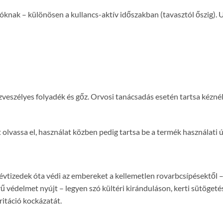
knak – különösen a kullancs-aktív időszakban (tavasztól őszig). Ut
szélyes folyadék és gőz. Orvosi tanácsadás esetén tartsa kéznél
 olvassa el, használat közben pedig tartsa be a termék használati 
 évtizedek óta védi az embereket a kellemetlen rovarbcsípésektől 
 védelmet nyújt – legyen szó kültéri kiránduláson, kerti sütögetése
ritáció kockázatát.