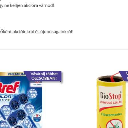
y ne kelljen akcióra várnod!
lsőként akcióinkról és újdonságainkról!
Vásárolj többet
V
OLCSÓBBAN!