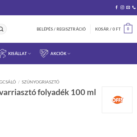
0
BELÉPÉS / REGISZTRÁCIÓ
KOSÁR /
0
FT
KISÁLLAT
AKCIÓK
ÁGCSÁLÓ
/
SZÚNYOGRIASZTÓ
ovarriasztó folyadék 100 ml