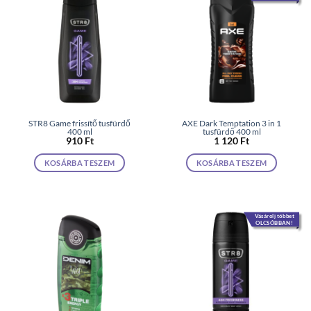
STR8 Game frissítő tusfürdő
AXE Dark Temptation 3 in 1
400 ml
tusfürdő 400 ml
910
Ft
1 120
Ft
KOSÁRBA TESZEM
KOSÁRBA TESZEM
Vásárolj többet
OLCSÓBBAN!