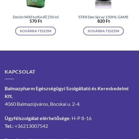
Denim Wild tusfürdő 250 ml
STR8 Deo Spray 150ML GAME
570
Ft
820
Ft
KOSÁRBA TESZEM
KOSÁRBA TESZEM
KAPCSOLAT
Balmazpharm Egészségügyi Szolgáltató és Kereskedelmi
Kft.
4060 Balmazújváros, Bocskai u. 2-4.
Ügyfélszolgálat elérhetősége
: H-P 8-16
Tel.:
+36213007542