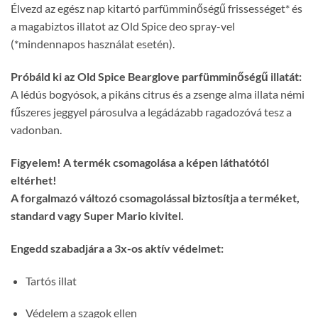
Élvezd az egész nap kitartó parfümminőségű frissességet* és
a magabiztos illatot az Old Spice deo spray-vel
(*mindennapos használat esetén).
Próbáld ki az Old Spice Bearglove parfümminőségű illatát:
A lédús bogyósok, a pikáns citrus és a zsenge alma illata némi
fűszeres jeggyel párosulva a legádázabb ragadozóvá tesz a
vadonban.
Figyelem! A termék csomagolása a képen láthatótól
eltérhet!
A forgalmazó változó csomagolással biztosítja a terméket,
standard vagy Super Mario kivitel.
Engedd szabadjára a 3x-os aktív védelmet:
Tartós illat
Védelem a szagok ellen