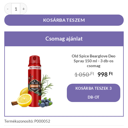
Old Spice Bearglove Deo Spray 150 ml mennyiség
KOSÁRBA TESZEM
Csomag ajánlat
Old Spice Bearglove Deo
Spray 150 ml - 3 db-os
csomag
Original
Curre
1 050
Ft
998
Ft
price
price
was:
is:
KOSÁRBA TESZEK 3
1
998 F
050 Ft.
DB-OT
Termékazonosító: P000052