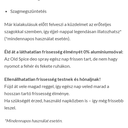
Szagmegszüntetés
Már kialakulásuk előtt felveszi a küzdelmet az erőteljes
szagokkal szemben, így éjjel-nappal legendásan illatozhatsz*
(*mindennapos használat esetén).
Éld át a láthatatlan frissesség élményét 0% alumíniumsóval:
Az Old Spice deo spray egész nap frissen tart, de nem hagy
nyomot a fehér és fekete ruhákon.
Ellenállhatatlan frissesség testnek és hónaljnak!
Fújd át vele magad reggel, így egész nap veled marad a
hosszan tartó frissesség élménye.
Ha szükségét érzed, használd napközben is – így még frissebb
leszel.
*Mindennapos használat esetén.