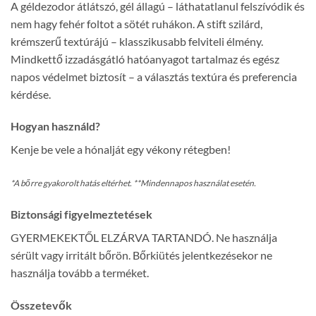
A géldezodor átlátszó, gél állagú – láthatatlanul felszívódik és
nem hagy fehér foltot a sötét ruhákon. A stift szilárd,
krémszerű textúrájú – klasszikusabb felviteli élmény.
Mindkettő izzadásgátló hatóanyagot tartalmaz és egész
napos védelmet biztosít – a választás textúra és preferencia
kérdése.
Hogyan használd?
Kenje be vele a hónalját egy vékony rétegben!
*A bőrre gyakorolt hatás eltérhet. **Mindennapos használat esetén.
Biztonsági figyelmeztetések
GYERMEKEKTŐL ELZÁRVA TARTANDÓ. Ne használja
sérült vagy irritált bőrön. Bőrkiütés jelentkezésekor ne
használja tovább a terméket.
Összetevők