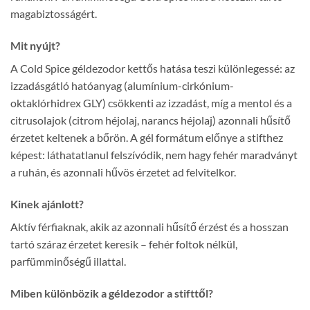
magabiztosságért.
Mit nyújt?
A Cold Spice géldezodor kettős hatása teszi különlegessé: az
izzadásgátló hatóanyag (alumínium-cirkónium-
oktaklórhidrex GLY) csökkenti az izzadást, míg a mentol és a
citrusolajok (citrom héjolaj, narancs héjolaj) azonnali hűsítő
érzetet keltenek a bőrön. A gél formátum előnye a stifthez
képest: láthatatlanul felszívódik, nem hagy fehér maradványt
a ruhán, és azonnali hűvös érzetet ad felvitelkor.
Kinek ajánlott?
Aktív férfiaknak, akik az azonnali hűsítő érzést és a hosszan
tartó száraz érzetet keresik – fehér foltok nélkül,
parfümminőségű illattal.
Miben különbözik a géldezodor a stifttől?