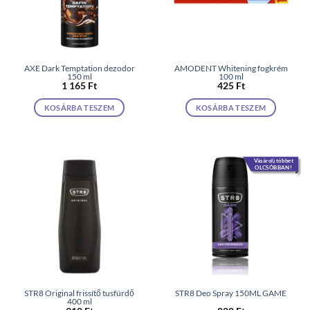
AXE Dark Temptation dezodor
AMODENT Whitening fogkrém
150 ml
100 ml
1 165
Ft
425
Ft
KOSÁRBA TESZEM
KOSÁRBA TESZEM
Vásárolj többet
OLCSÓBBAN!
STR8 Original frissítő tusfürdő
STR8 Deo Spray 150ML GAME
400 ml