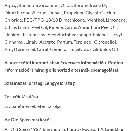
Aqua, Aluminum Zirconium Octachlorohydrex GLY,
Dimethicone, Alcohol Denat., Propylene Glycol, Calcium
Chloride, PEG/PPG-18/18 Dimethicone, Menthol, Limonene,
Citrus Limon Peel Oil, Pinene, Citrus Aurantium Peel Oil,
Linalool, Tetramethyl Acetyloctahydronaphthalenes, Hexyl
Cinnamal, Linalyl Acetate, Parfum, Terpineol, Citronellol,
Amyl Cinnamal, Citral, Geraniol, Eucalyptus Globulus Oil
A közzététel időpontjában érvényes információk. Pontos
információért mindig ellenőrizd a termék csomagolását.
Származási ország: Lengyelország.
Termék tárolása
Szobahőmérsékleten tárolja.
Az Old Spice márkáról
Az Old Spice 1937-ben indult útjára az Egyesült Államokban