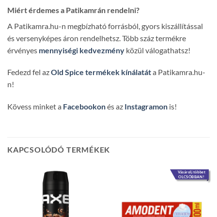
Miért érdemes a Patikamrán rendelni?
A Patikamra.hu-n megbízható forrásból, gyors kiszállítással
és versenyképes áron rendelhetsz. Több száz termékre
érvényes
mennyiségi kedvezmény
közül válogathatsz!
Fedezd fel az
Old Spice termékek kínálatát
a Patikamra.hu-
n!
Kövess minket a
Facebookon
és az
Instagramon
is!
KAPCSOLÓDÓ TERMÉKEK
Vásárolj többet
OLCSÓBBAN!