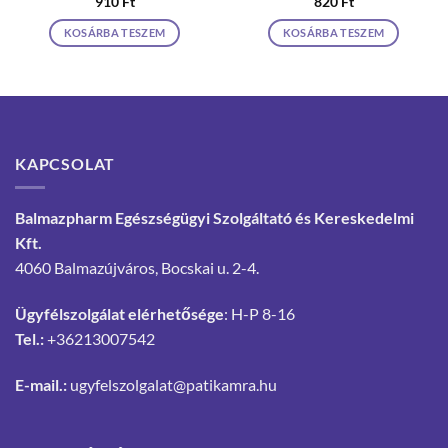
910
Ft
820
Ft
KOSÁRBA TESZEM
KOSÁRBA TESZEM
KAPCSOLAT
Balmazpharm Egészségügyi Szolgáltató és Kereskedelmi
Kft.
4060 Balmazújváros, Bocskai u. 2-4.
Ügyfélszolgálat elérhetősége
: H-P 8-16
Tel.:
+36213007542
E-mail.:
ugyfelszolgalat@patikamra.hu