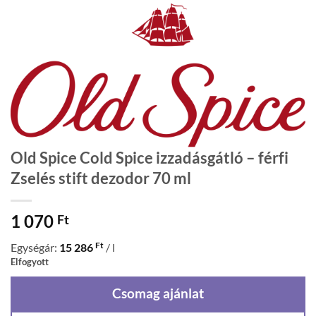
Old Spice Cold Spice izzadásgátló – férfi
Zselés stift dezodor 70 ml
1 070
Ft
Ft
Egységár:
15 286
/ l
Elfogyott
Csomag ajánlat