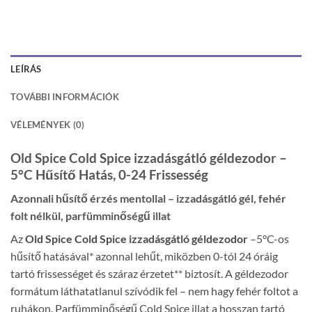
LEÍRÁS
TOVÁBBI INFORMÁCIÓK
VÉLEMÉNYEK (0)
Old Spice Cold Spice izzadásgátló géldezodor –
5°C Hűsítő Hatás, 0-24 Frissesség
Azonnali hűsítő érzés mentollal – izzadásgátló gél, fehér
folt nélkül, parfümminőségű illat
Az
Old Spice Cold Spice izzadásgátló géldezodor
–5°C-os
hűsítő hatásával* azonnal lehűt, miközben 0-tól 24 óráig
tartó frissességet és száraz érzetet** biztosít. A géldezodor
formátum láthatatlanul szívódik fel – nem hagy fehér foltot a
ruhákon. Parfümminőségű Cold Spice illat a hosszan tartó