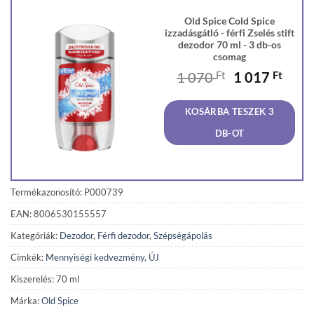
Old Spice Cold Spice
izzadásgátló - férfi Zselés stift
dezodor 70 ml - 3 db-os
csomag
Original
Curr
1 070
Ft
1 017
Ft
price
price
was:
is:
KOSÁRBA TESZEK 3
1
1
070 Ft.
017 F
DB-OT
Termékazonosító: P000739
EAN: 8006530155557
Kategóriák:
Dezodor
,
Férfi dezodor
,
Szépségápolás
Címkék:
Mennyiségi kedvezmény
,
ÚJ
Kiszerelés: 70 ml
Márka:
Old Spice