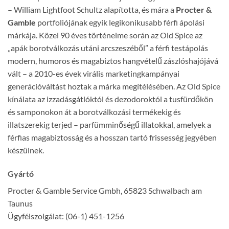
– William Lightfoot Schultz alapította, és mára a
Procter &
Gamble
portfoliójának egyik legikonikusabb férfi ápolási
márkája. Közel 90 éves történelme során az Old Spice az
„apák borotválkozás utáni arcszeszéből” a férfi testápolás
modern, humoros és magabiztos hangvételű zászlóshajójává
vált – a 2010-es évek virális marketingkampányai
generációváltást hoztak a márka megítélésében. Az Old Spice
kínálata az izzadásgátlóktól és dezodoroktól a tusfürdőkön
és samponokon át a borotválkozási termékekig és
illatszerekig terjed – parfümminőségű illatokkal, amelyek a
férfias magabiztosság és a hosszan tartó frissesség jegyében
készülnek.
Gyártó
Procter & Gamble Service Gmbh, 65823 Schwalbach am
Taunus
Ügyfélszolgálat: (06-1) 451-1256