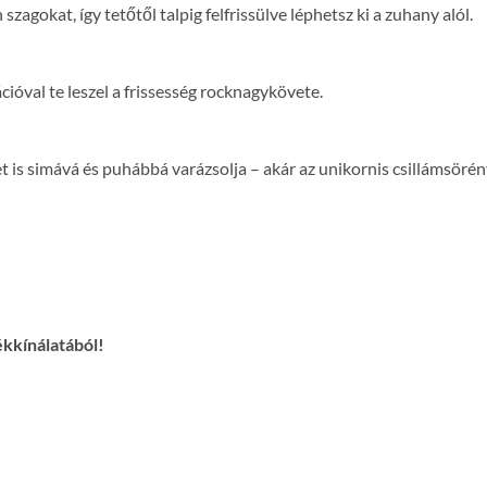
agokat, így tetőtől talpig felfrissülve léphetsz ki a zuhany alól.
ióval te leszel a frissesség rocknagykövete.
 is simává és puhábbá varázsolja – akár az unikornis csillámsörén
ékkínálatából!