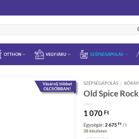
OTTHON
VEGYIÁRU
SZÉPSÉGÁPOLÁS
SZÉPSÉGÁPOLÁS
/
BŐRÁP
Vásárolj többet
OLCSÓBBAN!
Old Spice Rock
1 070
Ft
Ft
Egységár:
2 675
/ l
38 készleten