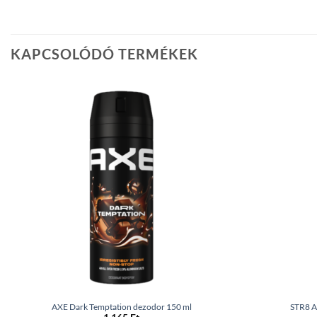
KAPCSOLÓDÓ TERMÉKEK
AXE Dark Temptation dezodor 150 ml
STR8 A