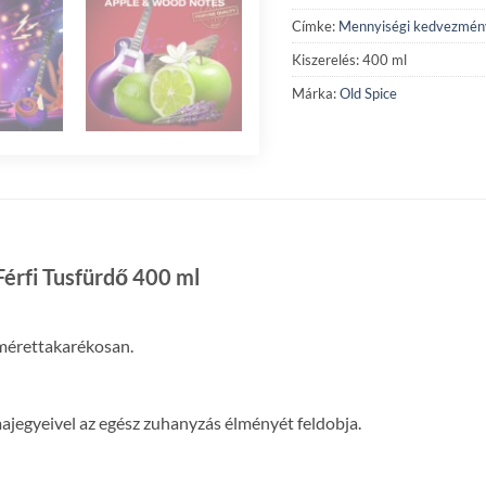
Címke:
Mennyiségi kedvezmén
Kiszerelés: 400 ml
Márka:
Old Spice
Férfi Tusfürdő 400 ml
s mérettakarékosan.
ajegyeivel az egész zuhanyzás élményét feldobja.