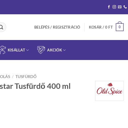
0
BELÉPÉS / REGISZTRÁCIÓ
KOSÁR /
0
FT
KISÁLLAT
AKCIÓK
OLÁS
/
TUSFÜRDŐ
star Tusfürdő 400 ml