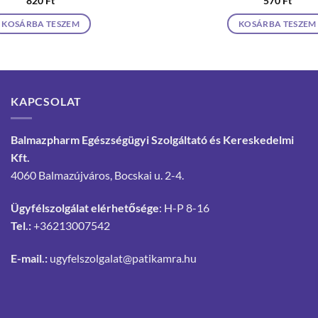
820
Ft
570
Ft
KOSÁRBA TESZEM
KOSÁRBA TESZEM
KAPCSOLAT
Balmazpharm Egészségügyi Szolgáltató és Kereskedelmi
Kft.
4060 Balmazújváros, Bocskai u. 2-4.
Ügyfélszolgálat elérhetősége
: H-P 8-16
Tel.:
+36213007542
E-mail.:
ugyfelszolgalat@patikamra.hu