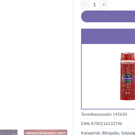
Old Spice Rockstar Tusfürd
Termékazonosító: 142620
EAN: 8700216232746
Kategóriák:
Bőrápolás
,
Szépség