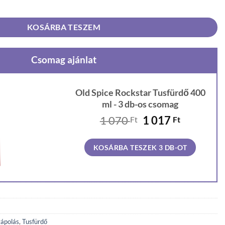
ő 400 ml mennyiség
KOSÁRBA TESZEM
Csomag ajánlat
Old Spice Rockstar Tusfürdő 400
ml - 3 db-os csomag
Original
Current
1 070
1 017
Ft
Ft
price
price
was:
is:
KOSÁRBA TESZEK 3 DB-OT
1
1
070 Ft.
017 Ft.
ápolás
,
Tusfürdő