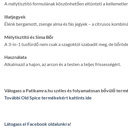
A mélytisztító formulának köszönhetően eltünteti a kellemetlen sz
Illatjegyek
Élénk bergamott, zsenge alma és fás jegyek – a citrusos kombinác
Mélytisztító és Sima Bőr
A 3-in-1 tusfürdő nem csak a szagoktól szabadít meg, de bőrödet
Használata
Alkalmazd a hajon, az arcon és a testen a teljes frissességért.
Válogass a Patikamra.hu széles és folyamatosan bővülő term
További Old Spice termékekért kattints ide
Látogass el Facebook oldalunkra
!