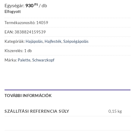
Ft
Egységár:
930
/ db
Elfogyott
Termékazonosító: 14059
EAN: 3838824159539
Kategóriák:
Hajápolás
,
Hajfesték
,
Szépségápolás
Kiszerelés: 1 db
Márka:
Palette
,
Schwarzkopf
TOVÁBBI INFORMÁCIÓK
SZÁLLÍTÁSI REFERENCIA SÚLY
0,15 kg