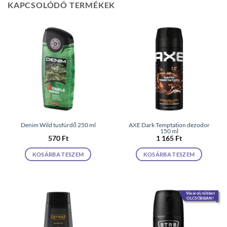
KAPCSOLÓDÓ TERMÉKEK
Denim Wild tusfürdő 250 ml
AXE Dark Temptation dezodor
150 ml
570
Ft
1 165
Ft
KOSÁRBA TESZEM
KOSÁRBA TESZEM
Vásárolj többet
OLCSÓBBAN!