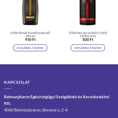
STR8 Ahead frissítő tusfürdő
STR8 Deo Spray RED CODE
400 ml
150ML R22
910
Ft
820
Ft
KOSÁRBA TESZEM
KOSÁRBA TESZEM
KAPCSOLAT
Balmazpharm Egészségügyi Szolgáltató és Kereskedelmi
Kft.
4060 Balmazújváros, Bocskai u. 2-4.