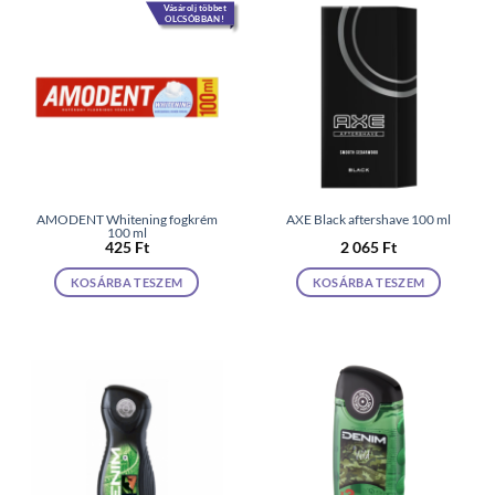
Vásárolj többet
OLCSÓBBAN!
AMODENT Whitening fogkrém
AXE Black aftershave 100 ml
100 ml
425
Ft
2 065
Ft
KOSÁRBA TESZEM
KOSÁRBA TESZEM