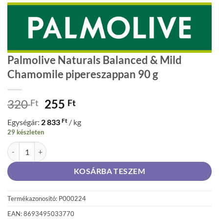
Palmolive Naturals Balanced & Mild
Chamomile pipereszappan 90 g
Original
Current
320
255
Ft
Ft
price
price
Ft
Egységár:
2 833
/ kg
was:
is:
29 készleten
320 Ft.
255 Ft.
Palmolive Naturals Balanced & Mild Chamomile pipereszappan 90 g 
KOSÁRBA TESZEM
Termékazonosító: P000224
EAN: 8693495033770