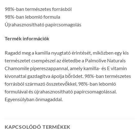
98%-ban természetes forrásból
98%-ban lebomló formula
Újrahasznosítható papírcsomagolás
Termék információk
Ragadd meg a kamilla nyugtató érintését, miközben egy kis
természetet csempészel az életedbe a Palmolive Naturals
Chamomile pipereszappannal, amely kamilla- és E vitamin
kivonattal gazdagítva ápolja bőrödet. 98%-ban természetes
forrásból származó összetevőkkel, 98%-ban lebomló
formulával és újrahasznosítható papírcsomagolással.
Egyensúlyban önmagaddal.
KAPCSOLÓDÓ TERMÉKEK