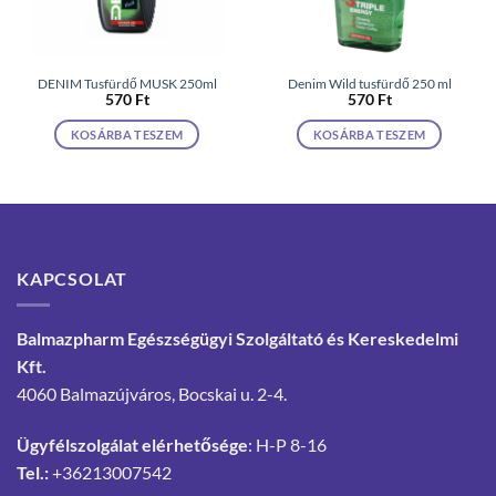
DENIM Tusfürdő MUSK 250ml
Denim Wild tusfürdő 250 ml
570
Ft
570
Ft
KOSÁRBA TESZEM
KOSÁRBA TESZEM
KAPCSOLAT
Balmazpharm Egészségügyi Szolgáltató és Kereskedelmi
Kft.
4060 Balmazújváros, Bocskai u. 2-4.
Ügyfélszolgálat elérhetősége
: H-P 8-16
Tel.:
+36213007542