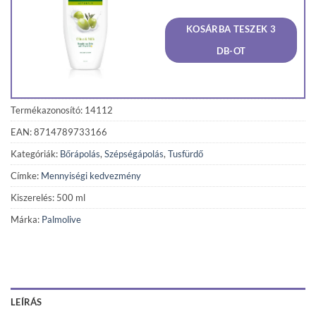
price
price
was:
is:
KOSÁRBA TESZEK 3
910 Ft.
865 Ft
DB-OT
Termékazonosító: 14112
EAN: 8714789733166
Kategóriák:
Bőrápolás
,
Szépségápolás
,
Tusfürdő
Címke:
Mennyiségi kedvezmény
Kiszerelés: 500 ml
Márka:
Palmolive
LEÍRÁS