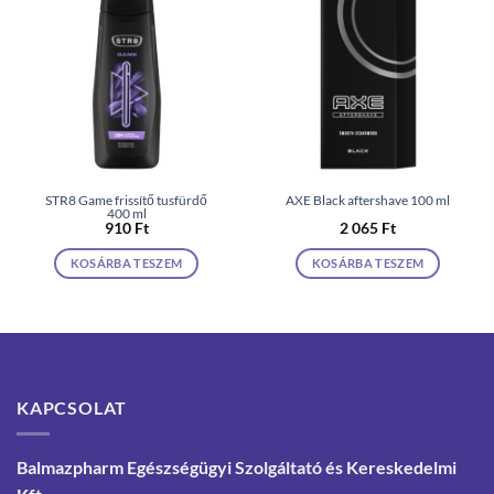
STR8 Game frissítő tusfürdő
AXE Black aftershave 100 ml
400 ml
910
Ft
2 065
Ft
KOSÁRBA TESZEM
KOSÁRBA TESZEM
KAPCSOLAT
Balmazpharm Egészségügyi Szolgáltató és Kereskedelmi