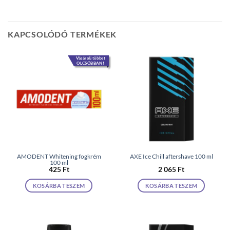
KAPCSOLÓDÓ TERMÉKEK
Vásárolj többet
OLCSÓBBAN!
AMODENT Whitening fogkrém
AXE Ice Chill aftershave 100 ml
100 ml
425
Ft
2 065
Ft
KOSÁRBA TESZEM
KOSÁRBA TESZEM