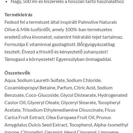
Nagy, 500 ml-es kiszerelés a hosszan tartó használathoz
Termékleírás
Fedezd fel a természet által inspirált Palmolive Naturals
Olive & Milk tusfürdőt, amely 100%-ban természetes
eredetű oliva kivonatot, valamint hidratáló tejet tartalmaz.
Formulája E vitaminnal gazdagított. Bőrgyógyászatilag
tesztelt. Élvezd a frissítő és kényeztető zuhanyzást!
Támogasd a környezetet! Egyensúlyban önmagaddal.
Összetevők
Aqua, Sodium Laureth Sulfate, Sodium Chloride,
Cocamidopropyl Betaine, Parfum, Citric Acid, Sodium
Benzoate, Coco-Glucoside, Glycol Distearate, Hydrogenated
Castor Oil, Glyceryl Oleate, Glyceryl Stearate, Tocopheryl
Acetate, Trisodium Ethylenediamine Disuccinate, Ficus
Carica Fruit Extract, Olea Europaea Fruit Oil, Prunus
Amygdalus Dulcis Seed Extract, Tocopherol, Alpha-Isomethyl
Ionone, Citronellol, Geraniol, Hexyl Cinnamal, Limonene,