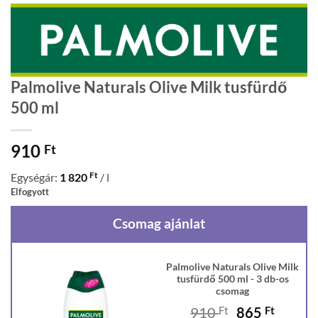
Palmolive Naturals Olive Milk tusfürdő
500 ml
910
Ft
Ft
Egységár:
1 820
/ l
Elfogyott
Csomag ajánlat
Palmolive Naturals Olive Milk
tusfürdő 500 ml - 3 db-os
csomag
Original
Curren
910
Ft
865
Ft