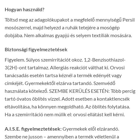
Hogyan használd?
Töltsd meg az adagolókupakot a megfelelő mennyiségű Persil
mosószerrel, majd helyezd a ruhák tetejére a mosógép
dobjába. Nem alkalmas gyapjú és selyem textíliák mosására.
Biztonsági figyelmeztetések
Figyelem. Súlyos szemirritációt okoz. 1,2-Benzisothiazol-
3(2H)-ont tartalmaz. Allergiás reakciót válthat ki. Orvosi
tanácsadás esetén tartsa kéznél a termék edényét vagy
címkéjét. Gyermekektől elzárva tartandó. Szemvédő
használata kötelező. SZEMBE KERÜLÉS ESETÉN: Több percig
tartó óvatos öblítés vízzel. Adott esetben a kontaktlencsék
eltávolítása, ha könnyen megoldható. Az öblítés folytatása.
Ha a szemirritáció nem múlik el: orvosi ellátást kell kérni.
A.I.S.E. figyelmeztetések:
Gyermekek elől elzárandó.
Szembe ne jusson – amennyiben a termék véletlenül a