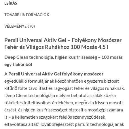
LEÍRÁS
TOVÁBBI INFORMÁCIÓK
VÉLEMÉNYEK (0)
Persil Universal Aktiv Gel – Folyékony Mosószer
Fehér és Világos Ruhákhoz 100 Mosás 4,5 l
Deep Clean technológia, higiénikus frissesség – 100 mosás
egy flakonból
A
Persil Universal Aktiv Gel folyékony mosószer
egyedülálló formulájának köszönhetően egyszerre biztosít
kitűnő folteltávolítást és ragyogást fehér és világos ruháknak.
Deep Clean technológiája mélyen behatol a szálak közé a
tökéletes folteltávolítás érdekében, megőrzi a frissen mosott
érzést, és higiénikus frissességet biztosít a mosógép számára
is – a kellemetlen szagokért felelős szennyeződések
eltávolítása által.* Továbbfejlesztett parfüm technológiájának