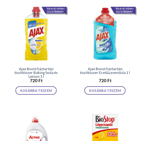
Vásárolj többet
Vásárolj többet
OLCSÓBBAN!
OLCSÓBBAN!
Ajax Boost háztartási
Ajax Boost háztartási
tisztítószer Baking Soda és
tisztítószer Ecet&Levendula 1 l
Lemon 1 l
720
Ft
720
Ft
KOSÁRBA TESZEM
KOSÁRBA TESZEM