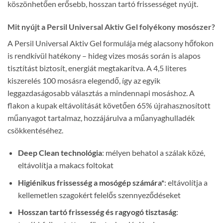
köszönhetően erősebb, hosszan tartó frissességet nyújt.
Mit nyújt a Persil Universal Aktiv Gel folyékony mosószer?
A Persil Universal Aktiv Gel formulája még alacsony hőfokon
is rendkívül hatékony – hideg vizes mosás során is alapos
tisztítást biztosít, energiát megtakarítva. A 4,5 literes
kiszerelés 100 mosásra elegendő, így az egyik
leggazdaságosabb választás a mindennapi mosáshoz. A
flakon a kupak eltávolítását követően 65% újrahasznosított
műanyagot tartalmaz, hozzájárulva a műanyaghulladék
csökkentéséhez.
Deep Clean technológia
: mélyen behatol a szálak közé,
eltávolítja a makacs foltokat
Higiénikus frissesség a mosógép számára*
: eltávolítja a
kellemetlen szagokért felelős szennyeződéseket
Hosszan tartó frissesség és ragyogó tisztaság
: