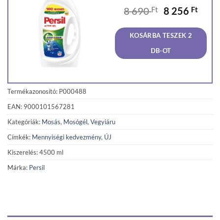
Original
Curr
8 690
Ft
8 256
Ft
price
price
was:
is:
KOSÁRBA TESZEK 2
8
8
690 Ft.
256 F
DB-OT
Termékazonosító: P000488
EAN: 9000101567281
Kategóriák:
Mosás
,
Mosógél
,
Vegyiáru
Címkék:
Mennyiségi kedvezmény
,
ÚJ
Kiszerelés: 4500 ml
Márka:
Persil