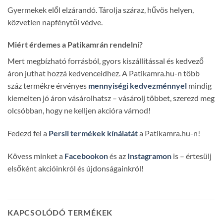
Gyermekek elől elzárandó. Tárolja száraz, hűvös helyen,
közvetlen napfénytől védve.
Miért érdemes a Patikamrán rendelni?
Mert megbízható forrásból, gyors kiszállítással és kedvező
áron juthat hozzá kedvenceidhez. A Patikamra.hu-n több
száz termékre érvényes
mennyiségi kedvezménnyel
mindig
kiemelten jó áron vásárolhatsz – vásárolj többet, szerezd meg
olcsóbban, hogy ne kelljen akcióra várnod!
Fedezd fel a
Persil termékek kínálatát
a Patikamra.hu-n!
Kövess minket a
Facebookon
és az
Instagramon
is – értesülj
elsőként akcióinkról és újdonságainkról!
KAPCSOLÓDÓ TERMÉKEK