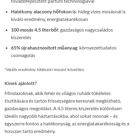
továbbfejlesztett parfüm technológiával
Hatékony alacsony hőfokon is
: hideg vizes mosásnál is
kiváló eredmény, energiatakarékosan
100 mosás 4,5 literből
: gazdaságos nagycsaládos
kiszerelés
65% újrahasznosított műanyag
: környezettudatos
csomagolás
*Ideális eredmény többszöri mosást követően.
Kinek ajánlott?
Mindazoknak, akik fehér és világos ruháik tökéletes
tisztítására és tartós frissességére keresnek megbízható,
gazdaságos megoldást. A 4,5 literes kiszerelés különösen
ideális nagyobb háztartásokba, ahol sokat mosnak – és
egyszerre fontos a hatékonyság, az energiatakarékosság és a
hosszan tartó eredmény.