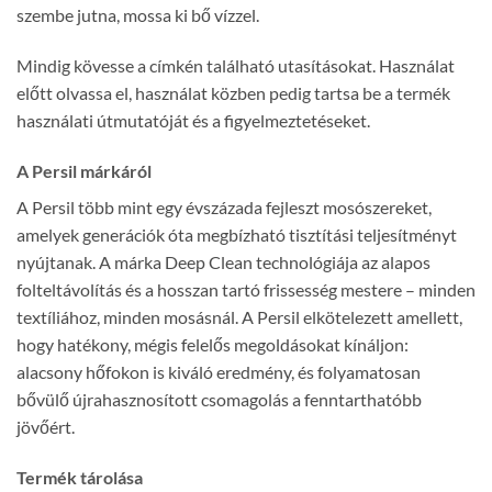
szembe jutna, mossa ki bő vízzel.
Mindig kövesse a címkén található utasításokat. Használat
előtt olvassa el, használat közben pedig tartsa be a termék
használati útmutatóját és a figyelmeztetéseket.
A Persil márkáról
A Persil több mint egy évszázada fejleszt mosószereket,
amelyek generációk óta megbízható tisztítási teljesítményt
nyújtanak. A márka Deep Clean technológiája az alapos
folteltávolítás és a hosszan tartó frissesség mestere – minden
textíliához, minden mosásnál. A Persil elkötelezett amellett,
hogy hatékony, mégis felelős megoldásokat kínáljon:
alacsony hőfokon is kiváló eredmény, és folyamatosan
bővülő újrahasznosított csomagolás a fenntarthatóbb
jövőért.
Termék tárolása