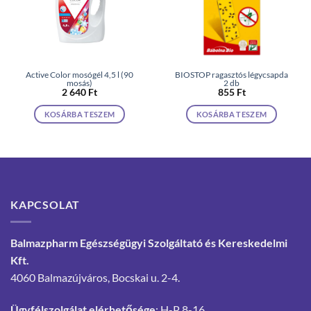
Active Color mosógél 4,5 l (90
BIOSTOP ragasztós légycsapda
mosás)
2 db
2 640
Ft
855
Ft
KOSÁRBA TESZEM
KOSÁRBA TESZEM
KAPCSOLAT
Balmazpharm Egészségügyi Szolgáltató és Kereskedelmi
Kft.
4060 Balmazújváros, Bocskai u. 2-4.
Ügyfélszolgálat elérhetősége
: H-P 8-16