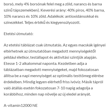
borsó, mely 4% borsónak felel meg a zöld, narancs és barna
színű tápszemekben). Keverési arány: 40% piros, 40% barna,
10% narancs és 10% zöld. Adalékok: antioxidánsokkal és
színezékkel. Teljes értékű és kiegyensúlyozott.
Etetési útmutató:
Az etetési táblázat csak útmutatás. Az egyes macskák igényei
eltérhetnek az útmutatóban megadott mennyiségektől
például életkor, testállapot és aktivitási szintjük alapján.
Etesse 1-2 alkalommal naponta. Kezdetben adja a
táblázatban megadott mennyiségeket, majd fokozatosan
állítsa be a napi mennyiséget az optimális testtömeg elérése
érdekében. Mindig legyen elérhető friss ivóvíz. Másik tápról
való átállás esetén fokozatosan 7-10 napig adagolja a
korábbihoz, minden nap növelje az új eledel arányát.
A-vitamin12000 NE