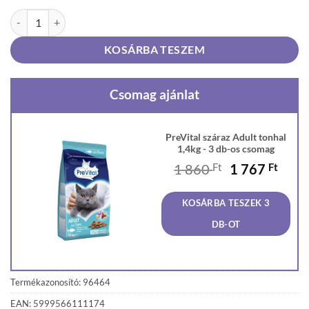
PreVital száraz Adult tonhal 1,4kg mennyiség
KOSÁRBA TESZEM
Csomag ajánlat
PreVital száraz Adult tonhal
1,4kg - 3 db-os csomag
Original
Curr
1 860
Ft
1 767
Ft
price
price
was:
is:
KOSÁRBA TESZEK 3
1
1
860 Ft.
767 F
DB-OT
Termékazonosító: 96464
EAN: 5999566111174