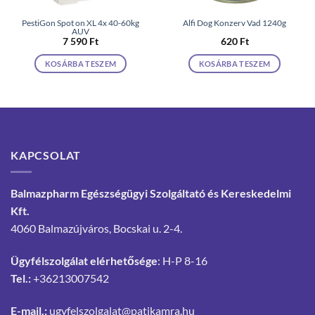
PestiGon Spot on XL 4x 40-60kg
Alfi Dog Konzerv Vad 1240g
AUV
7 590
Ft
620
Ft
KOSÁRBA TESZEM
KOSÁRBA TESZEM
KAPCSOLAT
Balmazpharm Egészségügyi Szolgáltató és Kereskedelmi
Kft.
4060 Balmazújváros, Bocskai u. 2-4.
Ügyfélszolgálat elérhetősége
: H-P 8-16
Tel.:
+36213007542
E-mail.:
ugyfelszolgalat@patikamra.hu