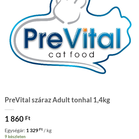
PreVital száraz Adult tonhal 1,4kg
1 860
Ft
Ft
Egységár:
1 329
/ kg
9 készleten