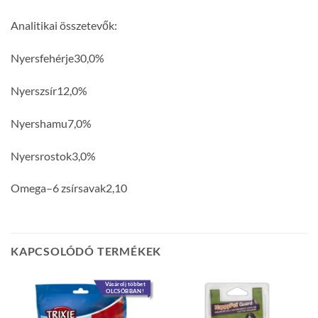
Analitikai összetevők:
Nyersfehérje30,0%
Nyerszsír12,0%
Nyershamu7,0%
Nyersrostok3,0%
Omega–6 zsírsavak2,10
KAPCSOLÓDÓ TERMÉKEK
Vásárolj többet
OLCSÓBBAN!