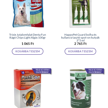
Trixie Jutalomfalat Denta Fun
HappyPet Guard bolha és
Rágó Chips Light Algás 100gr
kullancsriasztó spot-on kutyák
3*5 ml
1 065
Ft
2 765
Ft
KOSÁRBA TESZEM
KOSÁRBA TESZEM
Vásárolj többet
Vásárolj többet
OLCSÓBBAN!
OLCSÓBBAN!