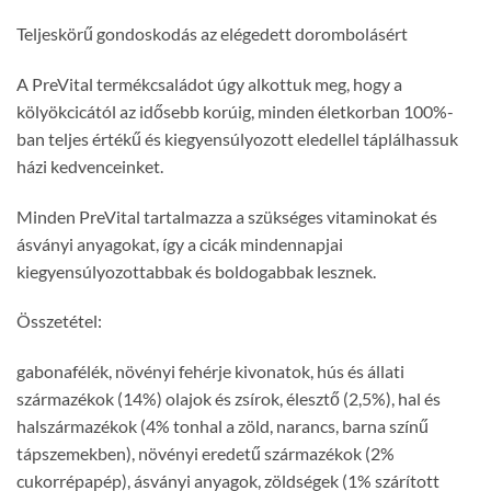
Teljeskörű gondoskodás az elégedett dorombolásért
A PreVital termékcsaládot úgy alkottuk meg, hogy a
kölyökcicától az idősebb korúig, minden életkorban 100%-
ban teljes értékű és kiegyensúlyozott eledellel táplálhassuk
házi kedvenceinket.
Minden PreVital tartalmazza a szükséges vitaminokat és
ásványi anyagokat, így a cicák mindennapjai
kiegyensúlyozottabbak és boldogabbak lesznek.
Összetétel:
gabonafélék, növényi fehérje kivonatok, hús és állati
származékok (14%) olajok és zsírok, élesztő (2,5%), hal és
halszármazékok (4% tonhal a zöld, narancs, barna színű
tápszemekben), növényi eredetű származékok (2%
cukorrépapép), ásványi anyagok, zöldségek (1% szárított