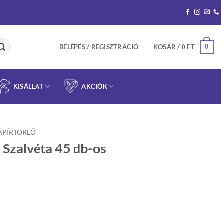
0
BELÉPÉS / REGISZTRÁCIÓ
KOSÁR /
0
FT
KISÁLLAT
AKCIÓK
APÍRTÖRLŐ
 Szalvéta 45 db-os