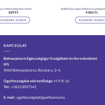
us+ felmosófej MicroMIX
AMBULEX Latex Púderes Gumikeszty
829
Ft
4 065
Ft
KOSÁRBA TESZEM
KOSÁRBA TESZEM
KAPCSOLAT
Balmazpharm Egészségügyi Szolgáltató és Kereskedelmi
Kft.
4060 Balmazújváros, Bocskai u. 2-4.
Ügyfélszolgálat elérhetősége
: H-P 8-16
Tel.:
+36213007542
E-mail.:
ugyfelszolgalat@patikamra.hu