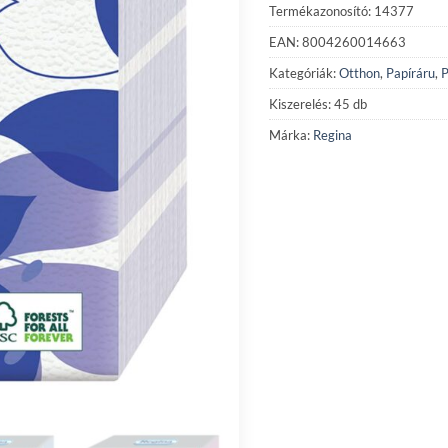
Termékazonosító: 14377
EAN: 8004260014663
Kategóriák:
Otthon
,
Papíráru
,
P
Kiszerelés: 45 db
Márka:
Regina