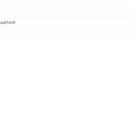
apírtörlő