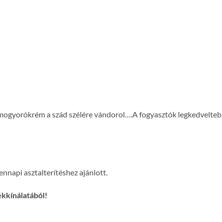
 mogyorókrém a szád szélére vándorol….A fogyasztók legkedveltebb
nnapi asztalterítéshez ajánlott.
ékkínálatából!