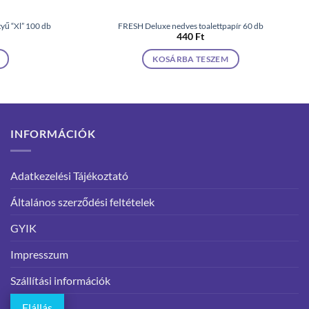
ű “Xl” 100 db
FRESH Deluxe nedves toalettpapír 60 db
440
Ft
KOSÁRBA TESZEM
INFORMÁCIÓK
Adatkezelési Tájékoztató
Általános szerződési feltételek
GYIK
Impresszum
Szállítási információk
Elállás