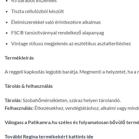
45 darabos kiszerelés
Tiszta cellulózból készült
Élelmiszerekkel való érintkezésre alkalmas
FSC® tanúsítvánnyal rendelkező alapanyag
Vintage stílusú megjelenés az esztétikus asztalterítéshez
Termékleírás
A reggeli kapkodás legjobb barátja. Megmenti a helyzetet, ha a
Tárolás & felhasználás
Tárolás:
Szobahőmérsékleten, száraz helyen tárolandó.
Felhasználás:
Étkezésekhez, vendéglátáshoz, alkalmi vagy minde
Válogass a Patikamra.hu széles és folyamatosan bővülő term
További Regina termékekért kattints ide