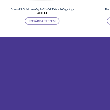
BonusPRO felmosófej SoftMOP Extra 160 g sárga
Bon
400
Ft
KOSÁRBA TESZEM