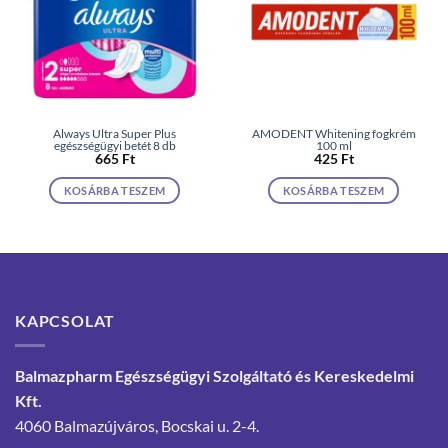
Always Ultra Super Plus
AMODENT Whitening fogkrém
egészségügyi betét 8 db
100 ml
665
Ft
425
Ft
KOSÁRBA TESZEM
KOSÁRBA TESZEM
KAPCSOLAT
Balmazpharm Egészségügyi Szolgáltató és Kereskedelmi
Kft.
4060 Balmazújváros, Bocskai u. 2-4.