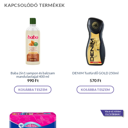
KAPCSOLÓDÓ TERMÉKEK
Baba 2in1 sampon és balzsam
DENIM Tusfürdő GOLD 250ml
mandulaolajjal 400 ml
990
Ft
570
Ft
KOSÁRBA TESZEM
KOSÁRBA TESZEM
Vásárolj többet
OLCSÓBBAN!