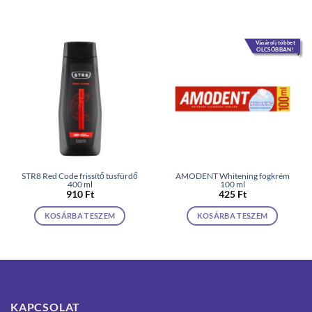
Vásárolj többet
OLCSÓBBAN!
STR8 Red Code frissítő tusfürdő
AMODENT Whitening fogkrém
400 ml
100 ml
910
Ft
425
Ft
KOSÁRBA TESZEM
KOSÁRBA TESZEM
KAPCSOLAT