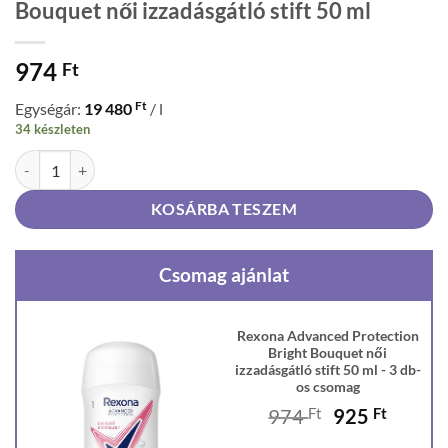
Bouquet női izzadásgátló stift 50 ml
974
Ft
Ft
Egységár:
19 480
/ l
34 készleten
Rexona Advanced Protection Bright Bouquet női izzadásgátló stift 5
KOSÁRBA TESZEM
Csomag ajánlat
Rexona Advanced Protection
Bright Bouquet női
izzadásgátló stift 50 ml - 3 db-
os csomag
Original
Curren
974
Ft
925
Ft
price
price