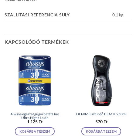
SZÁLLÍTÁSI REFERENCIA SÚLY
0,1 kg
KAPCSOLÓDÓ TERMÉKEK
Always egészségügyi betét Duo
DENIM Tusfürdő BLACK 250ml
Ultra Night 14 db
1 125
Ft
570
Ft
KOSÁRBA TESZEM
KOSÁRBA TESZEM