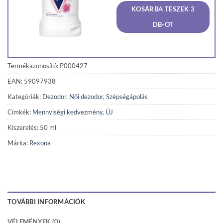
was:
is:
KOSÁRBA TESZEK 3
974 Ft.
925 Ft
DB-OT
Termékazonosító: P000427
EAN: 59097938
Kategóriák:
Dezodor
,
Női dezodor
,
Szépségápolás
Címkék:
Mennyiségi kedvezmény
,
ÚJ
Kiszerelés: 50 ml
Márka:
Rexona
TOVÁBBI INFORMÁCIÓK
VÉLEMÉNYEK (0)