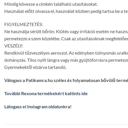
Mindig kövesse a címkén található utasításokat.
Használat előtt olvassa el, használat közben pedig tartsa be a 
FIGYELMEZTETÉS:
Ne használja sérült bőrön. Kiütés vagy irritáció esetén ne használ
permetezze a szem közelébe. Csak az utasításoknak megfelelően
VESZÉLY:
Rendkívül tűzveszélyes aeroszol. Az edényben túlnyomás uralkodik
dohányzás. Tilos nyílt lángra vagy más gyújtóforrásra permete
Gyermekektől elzárva tartandó.
Válogass a Patikamra.hu széles és folyamatosan bővülő term
További Rexona termékekért kattints ide
Látogass el Instagram oldalunkra
!