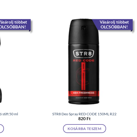
ásárolj többet
Vásárolj többet
OLCSÓBBAN!
OLCSÓBBAN!
 stift 50 ml
STR8 Deo Spray RED CODE 150ML R22
820
Ft
KOSÁRBA TESZEM