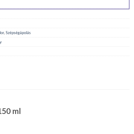
dor
,
Szépségápolás
y
150 ml