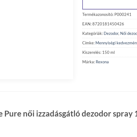
Termékazonosító: P000241
EAN: 8720181450426
Kategóriák:
Dezodor
,
Női dezo
Címke:
Mennyiségi kedvezmén
Kiszerelés: 150 ml
Márka:
Rexona
e Pure női izzadásgátló dezodor spray 