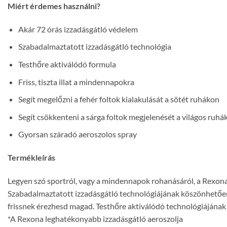
Miért érdemes használni?
Akár 72 órás izzadásgátló védelem
Szabadalmaztatott izzadásgátló technológia
Testhőre aktiválódó formula
Friss, tiszta illat a mindennapokra
Segít megelőzni a fehér foltok kialakulását a sötét ruhákon
Segít csökkenteni a sárga foltok megjelenését a világos ruhá
Gyorsan száradó aeroszolos spray
Termékleírás
Legyen szó sportról, vagy a mindennapok rohanásáról, a Rexon
Szabadalmaztatott izzadásgátló technológiájának köszönhetően hat
frissnek érezhesd magad. Testhőre aktiválódó technológiájának 
*A Rexona leghatékonyabb izzadásgátló aeroszolja