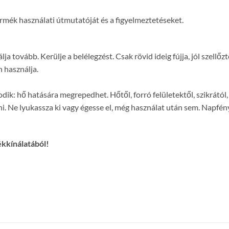
termék használati útmutatóját és a figyelmeztetéseket.
ja tovább. Kerülje a belélegzést. Csak rövid ideig fújja, jól szellő
 használja.
: hő hatására megrepedhet. Hőtől, forró felületektől, szikrától, n
zni. Ne lyukassza ki vagy égesse el, még használat után sem. Nap
ékkínálatából!