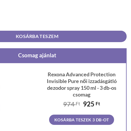
Invisible Pure női izzadásgátló dezodor spray 150 ml mennyiség
KOSÁRBA TESZEM
Csomag ajánlat
Rexona Advanced Protection
Invisible Pure női izzadásgátló
dezodor spray 150 ml - 3 db-os
csomag
Original
Current
974
925
Ft
Ft
price
price
was:
is:
KOSÁRBA TESZEK 3 DB-OT
974 Ft.
925 Ft.