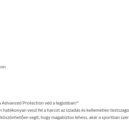
kon
a Advanced Protection véd a legjobban!*
ékonyan veszi fel a harcot az izzadás és kellemetlen testszagok el
köszönhetően segít, hogy magabiztos lehess, akár a sportban szer