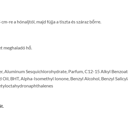
cm-re a hónaljtól, majd fújja a tiszta és száraz bőrre.
et meghaladó hő.
r, Aluminum Sesquichlorohydrate, Parfum, C12-15 Alkyl Benzoate
il, BHT, Alpha-Isomethyl Ionone, Benzyl Alcohol, Benzyl Salicyla
cetyloctahydronaphthalenes
t.