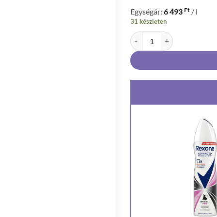
Ft
Egységár:
6 493
/ l
31 készleten
Rexona Advanced Protection 