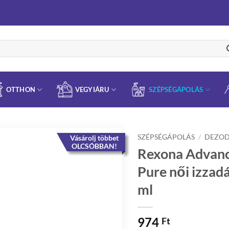
OTTHON
VEGYIÁRU
SZÉPSÉGÁPOLÁS
SZÉPSÉGÁPOLÁS
/
DEZO
Vásárolj többet
OLCSÓBBAN!
Rexona Advance
Pure női izzad
ml
974
Ft