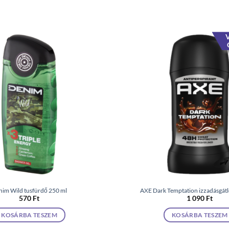
V
nim Wild tusfürdő 250 ml
AXE Dark Temptation izzadásgátló
570
Ft
1 090
Ft
KOSÁRBA TESZEM
KOSÁRBA TESZEM