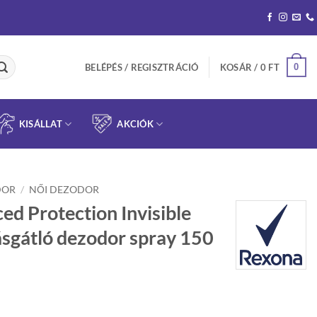
0
BELÉPÉS / REGISZTRÁCIÓ
KOSÁR /
0
FT
KISÁLLAT
AKCIÓK
DOR
/
NŐI DEZODOR
d Protection Invisible
ásgátló dezodor spray 150