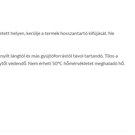
ztetett helyen, kerülje a termék hosszantartó kifújását. Ne
yílt lángtól és más gyújtóforrástól távol tartandó. Tilos a
fénytől védendő. Nem érheti 50°C hőmérsékletet meghaladó hő.