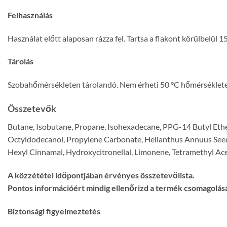
Felhasználás
Használat előtt alaposan rázza fel. Tartsa a flakont körülbelül 15 
Tárolás
Szobahőmérsékleten tárolandó. Nem érheti 50 °C hőmérséklet
Összetevők
Butane, Isobutane, Propane, Isohexadecane, PPG-14 Butyl Ethe
Octyldodecanol, Propylene Carbonate, Helianthus Annuus Seed O
Hexyl Cinnamal, Hydroxycitronellal, Limonene, Tetramethyl A
A közzététel időpontjában érvényes összetevőlista.
Pontos információért mindig ellenőrizd a termék csomagolásá
Biztonsági figyelmeztetés