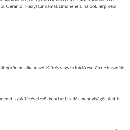
ol, Geraniol, Hexyl Cinnamal, Limonene, Linalool, Terpineol
rült bőrön ne alkalmazd. Kiütés vagy irritáció esetén ne használd
neti szűkítésével csökkenti az izzadás mennyiségét. A stift