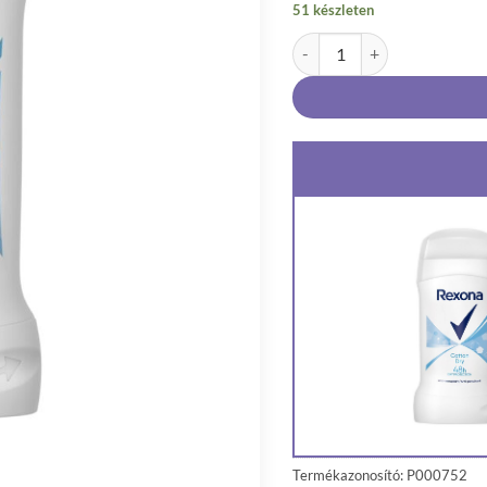
51 készleten
Rexona Cotton Dry női izzadá
Termékazonosító: P000752