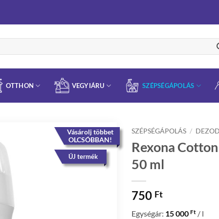
OTTHON
VEGYIÁRU
SZÉPSÉGÁPOLÁS
SZÉPSÉGÁPOLÁS
/
DEZO
Vásárolj többet
OLCSÓBBAN!
Rexona Cotton D
ÚJ termék
50 ml
750
Ft
Ft
Egységár:
15 000
/ l