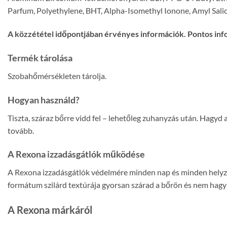
Parfum, Polyethylene, BHT, Alpha-Isomethyl Ionone, Amyl Salicyl
A közzététel időpontjában érvényes információk. Pontos inf
Termék tárolása
Szobahőmérsékleten tárolja.
Hogyan használd?
Tiszta, száraz bőrre vidd fel – lehetőleg zuhanyzás után. Hagyd 
tovább.
A Rexona izzadásgátlók működése
A Rexona izzadásgátlók védelmére minden nap és minden helyzet
formátum szilárd textúrája gyorsan szárad a bőrön és nem hagy n
A Rexona márkáról