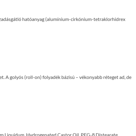
z izzadásgátló hatóanyag (alumínium-cirkónium-tetraklorhidrex
t. A golyós (roll-on) folyadék bázisú – vékonyabb réteget ad, de
um Liquidum, Hydrogenated Castor Oil, PEG-8 Distearate,