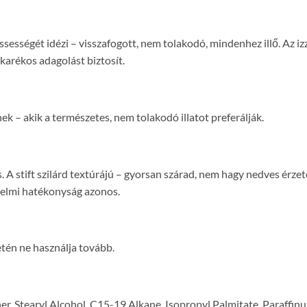
rissességét idézi – visszafogott, nem tolakodó, mindenhez illő. A
karékos adagolást biztosít.
ek – akik a természetes, nem tolakodó illatot preferálják.
 A stift szilárd textúrájú – gyorsan szárad, nem hagy nedves érzete
édelmi hatékonyság azonos.
setén ne használja tovább.
, Stearyl Alcohol, C15-19 Alkane, Isopropyl Palmitate, Paraffin