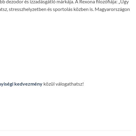
bb dezodor és izzadásgátló márkája. A Rexona filozófiája: „Úgy
tsz, stresszhelyzetben és sportolás közben is. Magyarországon
yiségi kedvezmény
közül válogathatsz!