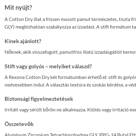
Mit nyújt?
A Cotton Dry illat a frissen mosott pamut természetes, tiszta f
GLY) megbízhatóan szabályozza az izzadást. A stift formátum ta
Kinek ajánlott?
Nőknek, akik visszafogott, pamutfriss illatú izzadásgátlót keresn
Stift vagy golyós – melyiket válaszd?
A Rexona Cotton Dry két formátumban érhető el: stift és golyós.
nedvesebben indul. A választás textúra és szokás kérdése, a v
Biztonsági figyelmeztetések
Irritált vagy sérült bőrön ne alkalmazza. Kiütés vagy irritáció e
Összetevők
Aluminum Zirconium Tetrachlorohydrex GLY, PPG-14 Butyl Ether