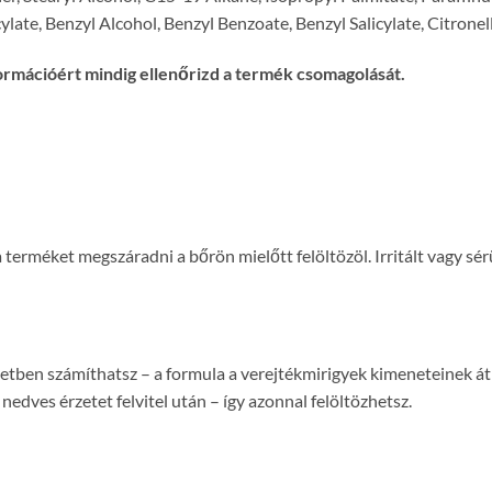
ate, Benzyl Alcohol, Benzyl Benzoate, Benzyl Salicylate, Citronell
ormációért mindig ellenőrizd a termék csomagolását.
a terméket megszáradni a bőrön mielőtt felöltözöl. Irritált vagy sé
ben számíthatsz – a formula a verejtékmirigyek kimeneteinek átme
edves érzetet felvitel után – így azonnal felöltözhetsz.