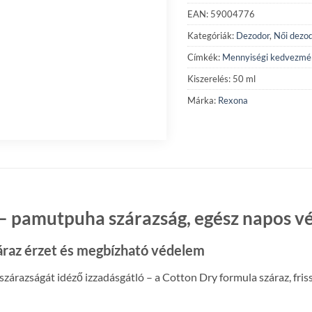
EAN: 59004776
Kategóriák:
Dezodor
,
Női dezo
Címkék:
Mennyiségi kedvezmé
Kiszerelés: 50 ml
Márka:
Rexona
t – pamutpuha szárazság, egész napos 
száraz érzet és megbízható védelem
szárazságát idéző izzadásgátló – a Cotton Dry formula száraz, fris