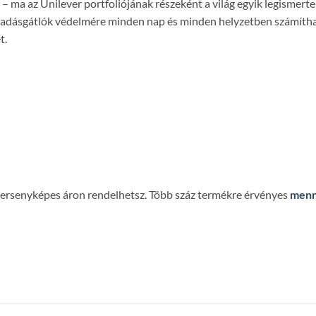
 ma az Unilever portfoliójának részeként a világ egyik legismerte
zzadásgátlók védelmére minden nap és minden helyzetben számítha
t.
 versenyképes áron rendelhetsz. Több száz termékre érvényes
menn