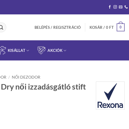
0
BELÉPÉS / REGISZTRÁCIÓ
KOSÁR /
0
FT
KISÁLLAT
AKCIÓK
DOR
/
NŐI DEZODOR
ry női izzadásgátló stift