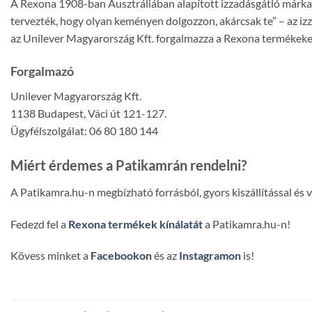
A Rexona 1908-ban Ausztráliában alapított izzadásgátló márka –
tervezték, hogy olyan keményen dolgozzon, akárcsak te” – az i
az Unilever Magyarország Kft. forgalmazza a Rexona termékeke
Forgalmazó
Unilever Magyarország Kft.
1138 Budapest, Váci út 121-127.
Ügyfélszolgálat: 06 80 180 144
Miért érdemes a Patikamrán rendelni?
A Patikamra.hu-n megbízható forrásból, gyors kiszállítással és
Fedezd fel a
Rexona termékek kínálatát
a Patikamra.hu-n!
Kövess minket a
Facebookon
és az
Instagramon
is!