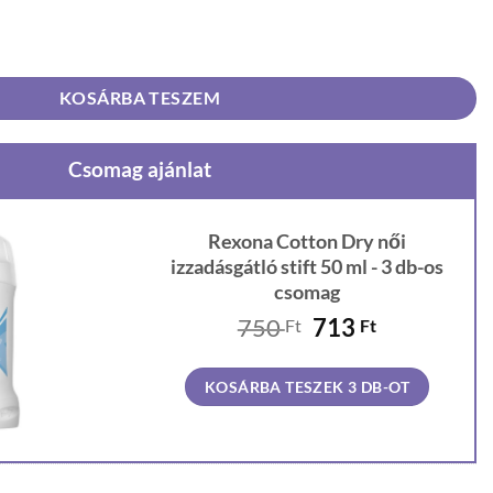
sgátló stift 50 ml mennyiség
KOSÁRBA TESZEM
Csomag ajánlat
Rexona Cotton Dry női
izzadásgátló stift 50 ml - 3 db-os
csomag
Original
Current
750
713
Ft
Ft
price
price
was:
is:
KOSÁRBA TESZEK 3 DB-OT
750 Ft.
713 Ft.