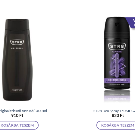
V
iginal frissítő tusfürdő 400 ml
STR8 Deo Spray 150ML 
910
Ft
820
Ft
KOSÁRBA TESZEM
KOSÁRBA TESZEM