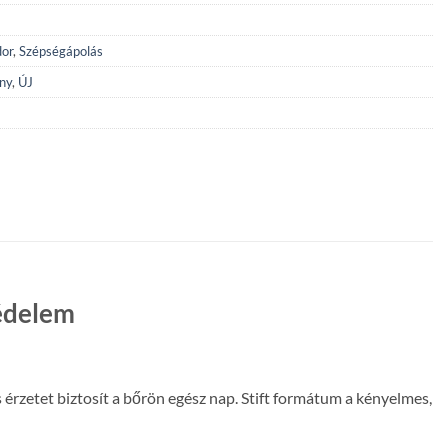
dor
,
Szépségápolás
ny
,
ÚJ
védelem
s érzetet biztosít a bőrön egész nap. Stift formátum a kényelmes,