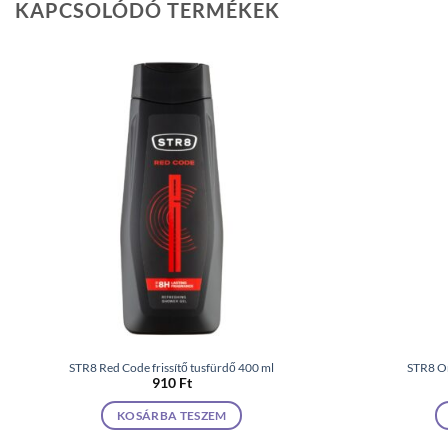
KAPCSOLÓDÓ TERMÉKEK
STR8 Red Code frissítő tusfürdő 400 ml
STR8 Or
910
Ft
KOSÁRBA TESZEM