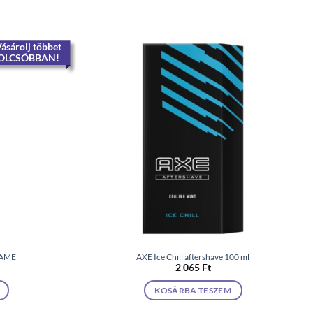
ásárolj többet
OLCSÓBBAN!
GAME
AXE Ice Chill aftershave 100 ml
2 065
Ft
KOSÁRBA TESZEM