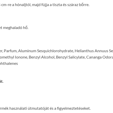
cm-re a hónaljtól, majd fújja a tiszta és száraz bőrre.
et meghaladó hő.
er, Parfum, Aluminum Sesquichlorohydrate, Helianthus Annuus Se
methyl Ionone, Benzyl Alcohol, Benzyl Salicylate, Cananga Odorat
phthalenes
t.
termék használati útmutatóját és a figyelmeztetéseket.