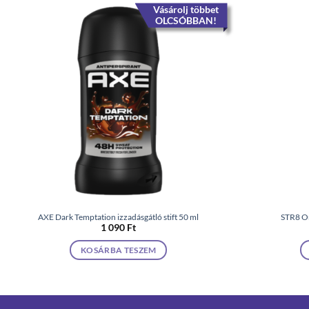
Vásárolj többet
OLCSÓBBAN!
AXE Dark Temptation izzadásgátló stift 50 ml
STR8 Or
1 090
Ft
KOSÁRBA TESZEM