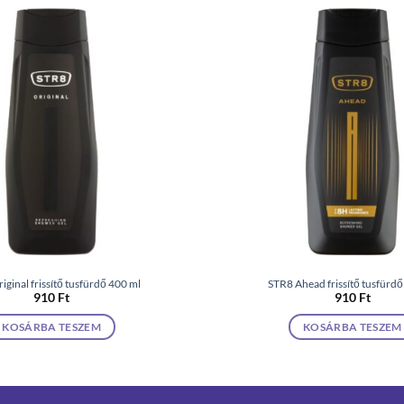
iginal frissítő tusfürdő 400 ml
STR8 Ahead frissítő tusfürdő
910
Ft
910
Ft
KOSÁRBA TESZEM
KOSÁRBA TESZEM