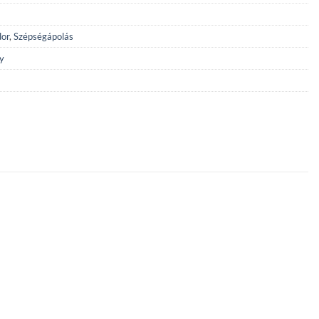
dor
,
Szépségápolás
y