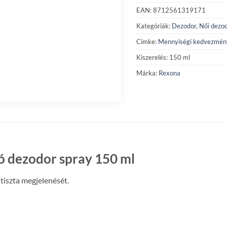
EAN: 8712561319171
Kategóriák:
Dezodor
,
Női dezo
Címke:
Mennyiségi kedvezmén
Kiszerelés: 150 ml
Márka:
Rexona
ló dezodor spray 150 ml
 tiszta megjelenését.