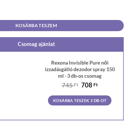
zzadásgátló dezodor spray 150 ml mennyiség
KOSÁRBA TESZEM
Csomag ajánlat
Rexona Invisible Pure női
izzadásgátló dezodor spray 150
ml - 3 db-os csomag
Original
Current
745
708
Ft
Ft
price
price
was:
is:
KOSÁRBA TESZEK 3 DB-OT
745 Ft.
708 Ft.