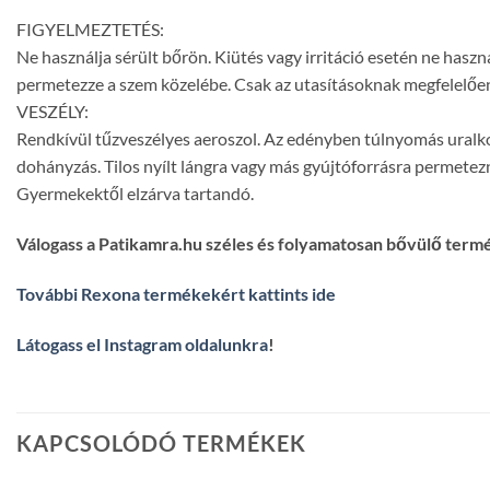
FIGYELMEZTETÉS:
Ne használja sérült bőrön. Kiütés vagy irritáció esetén ne használ
permetezze a szem közelébe. Csak az utasításoknak megfelelően
VESZÉLY:
Rendkívül tűzveszélyes aeroszol. Az edényben túlnyomás uralkodik
dohányzás. Tilos nyílt lángra vagy más gyújtóforrásra permete
Gyermekektől elzárva tartandó.
Válogass a Patikamra.hu széles és folyamatosan bővülő term
További Rexona termékekért kattints ide
Látogass el Instagram oldalunkra
!
KAPCSOLÓDÓ TERMÉKEK