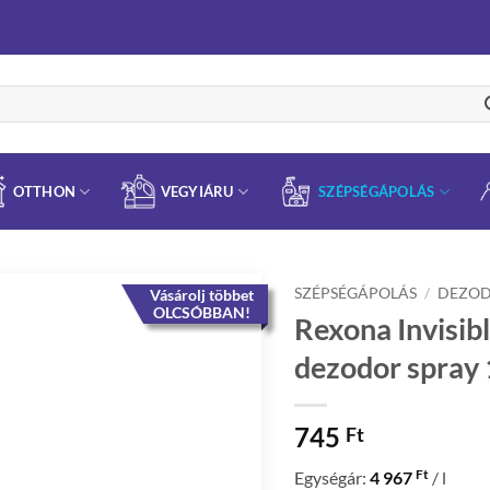
OTTHON
VEGYIÁRU
SZÉPSÉGÁPOLÁS
SZÉPSÉGÁPOLÁS
/
DEZO
Vásárolj többet
OLCSÓBBAN!
Rexona Invisibl
dezodor spray
745
Ft
Ft
Egységár:
4 967
/ l