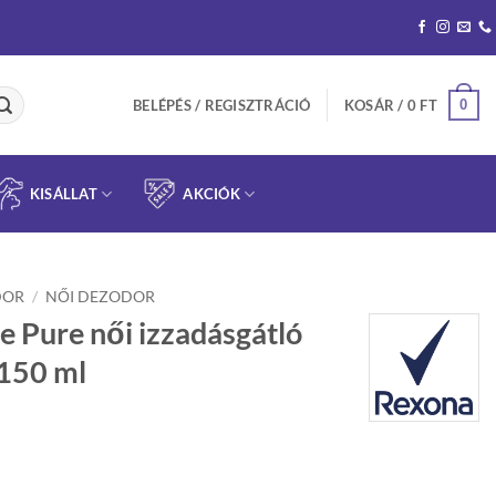
0
BELÉPÉS / REGISZTRÁCIÓ
KOSÁR /
0
FT
KISÁLLAT
AKCIÓK
DOR
/
NŐI DEZODOR
e Pure női izzadásgátló
 150 ml