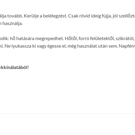
ja tovább. Kerülje a belélegzést. Csak rövid ideig fújja, jól szellő
 használja.
: hő hatására megrepedhet. Hőtől, forró felületektől, szikrától, n
zni. Ne lyukassza ki vagy égesse el, még használat után sem. Nap
ékkínálatából!