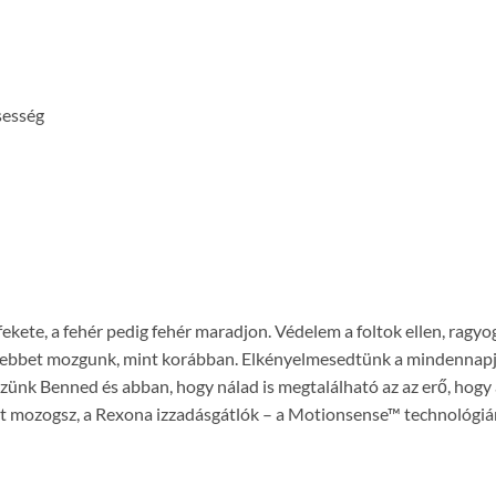
sesség
ekete, a fehér pedig fehér maradjon. Védelem a foltok ellen, ragyog
vesebbet mozgunk, mint korábban. Elkényelmesedtünk a mindennapj
szünk Benned és abban, hogy nálad is megtalálható az az erő, hog
bbet mozogsz, a Rexona izzadásgátlók – a Motionsense™ technológ