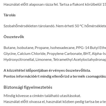
Használat előtt alaposan rázza fel. Tartsa a flakont körülbelül 15 
Tárolás
Szobahőmérsékleten tárolandó. Nem érheti 50 °C hőmérséklet
Összetevők
Butane, Isobutane, Propane, Isohexadecane, PPG-14 Butyl Eth
Glycine, Calcium Chloride, Propylene Carbonate, BHT, Alpha-Iso
Hydroxycitronellal, Limonene, Tetramethyl Acetyloctahydrona
A közzététel időpontjában érvényes összetevőlista.
Pontos információért mindig ellenőrizd a termék csomagolásá
Biztonsági figyelmeztetés
Mindig kövesse a címkén található utasításokat.
Használat előtt olvassa el, használat közben pedig tartsa be a 