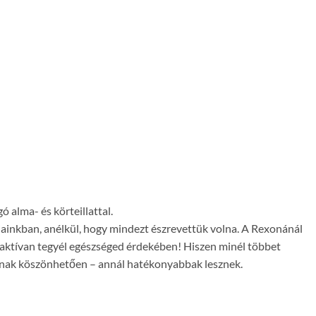
ó alma- és körteillattal.
ainkban, anélkül, hogy mindezt észrevettük volna. A Rexonánál
y aktívan tegyél egészséged érdekében! Hiszen minél többet
iának köszönhetően – annál hatékonyabbak lesznek.