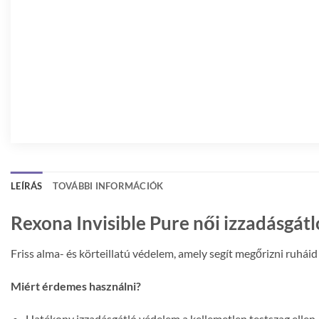
LEÍRÁS
TOVÁBBI INFORMÁCIÓK
Rexona Invisible Pure női izzadásgát
Friss alma- és körteillatú védelem, amely segít megőrizni ruháid
Miért érdemes használni?
Hatékony izzadásgátló védelem a kellemetlen testszag ellen