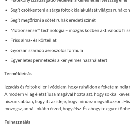
Segít csökkenteni a sárga foltok kialakulását világos ruhákon
Segít megőrizni a sötét ruhák eredeti színét
Motionsense™ technológia – mozgás közben aktiválódó fris
Friss alma- és körteillat
Gyorsan száradó aeroszolos formula
Egyenletes permetezés a kényelmes használatért
Termékleírás
Izzadás és foltok elleni védelem, hogy ruháidon a fekete mindig f
A modern világ életstílusa magával hozta azt, hogy sokkal ke
hiszünk abban, hogy itt az ideje, hogy mindez megváltozzon. Hi
mozogsz, annál inkább érzed, hogy élsz. És ahogy te egyre tö
Felhasználás