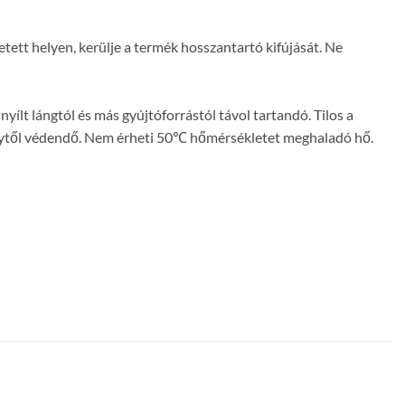
ztetett helyen, kerülje a termék hosszantartó kifújását. Ne
yílt lángtól és más gyújtóforrástól távol tartandó. Tilos a
fénytől védendő. Nem érheti 50℃ hőmérsékletet meghaladó hő.