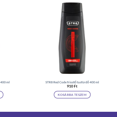
 400 ml
STR8 Red Code frissítő tusfürdő 400 ml
910
Ft
KOSÁRBA TESZEM