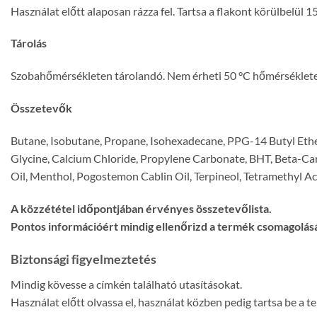
Használat előtt alaposan rázza fel. Tartsa a flakont körülbelül 15 
Tárolás
Szobahőmérsékleten tárolandó. Nem érheti 50 °C hőmérséklet
Összetevők
Butane, Isobutane, Propane, Isohexadecane, PPG-14 Butyl Eth
Glycine, Calcium Chloride, Propylene Carbonate, BHT, Beta-Cary
Oil, Menthol, Pogostemon Cablin Oil, Terpineol, Tetramethyl 
A közzététel időpontjában érvényes összetevőlista.
Pontos információért mindig ellenőrizd a termék csomagolásá
Biztonsági figyelmeztetés
Mindig kövesse a címkén található utasításokat.
Használat előtt olvassa el, használat közben pedig tartsa be a 