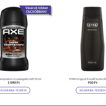
Vásárolj többet
OLCSÓBBAN!
mptation izzadásgátló stift 50 ml
STR8 Original frissítő tusfürd
1 090
Ft
910
Ft
KOSÁRBA TESZEM
KOSÁRBA TESZEM