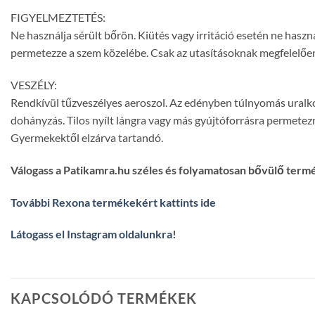
FIGYELMEZTETÉS:
Ne használja sérült bőrön. Kiütés vagy irritáció esetén ne használ
permetezze a szem közelébe. Csak az utasításoknak megfelelően
VESZÉLY:
Rendkívül tűzveszélyes aeroszol. Az edényben túlnyomás uralkodik
dohányzás. Tilos nyílt lángra vagy más gyújtóforrásra permete
Gyermekektől elzárva tartandó.
Válogass a Patikamra.hu széles és folyamatosan bővülő term
További Rexona termékekért kattints ide
Látogass el Instagram oldalunkra
!
KAPCSOLÓDÓ TERMÉKEK