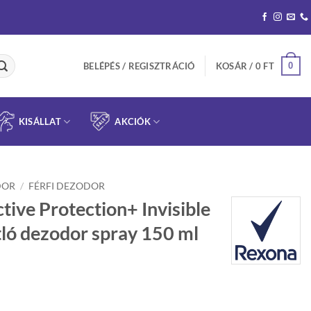
0
BELÉPÉS / REGISZTRÁCIÓ
KOSÁR /
0
FT
KISÁLLAT
AKCIÓK
DOR
/
FÉRFI DEZODOR
ive Protection+ Invisible
tló dezodor spray 150 ml