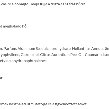
cm-re a hónaljtól, majd fújja a tiszta és száraz bőrre.
et meghaladó hő.
er, Parfum, Aluminum Sesquichlorohydrate, Helianthus Annuus Se
ophyllene, Citronellol, Citrus Aurantium Peel Oil, Coumarin, Isoe
Acetyloctahydronaphthalenes
t.
termék használati útmutatóját és a figyelmeztetéseket.