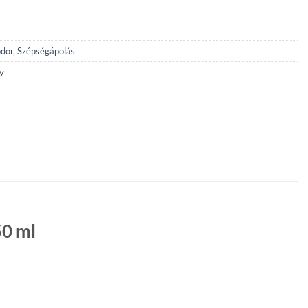
odor
,
Szépségápolás
y
50 ml