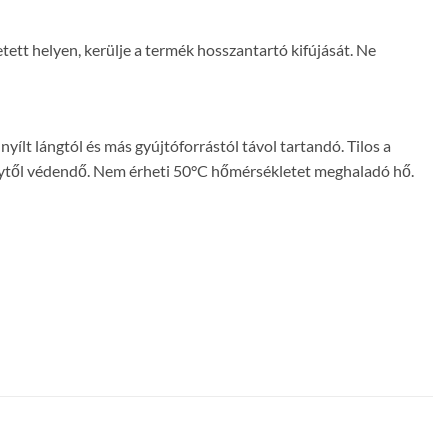
tetett helyen, kerülje a termék hosszantartó kifújását. Ne
yílt lángtól és más gyújtóforrástól távol tartandó. Tilos a
fénytől védendő. Nem érheti 50°C hőmérsékletet meghaladó hő.