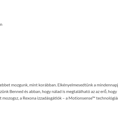
on
vesebbet mozgunk, mint korábban. Elkényelmesedtünk a mindennapj
szünk Benned és abban, hogy nálad is megtalálható az az erő, hog
bbet mozogsz, a Rexona izzadásgátlók – a Motionsense™ technológ