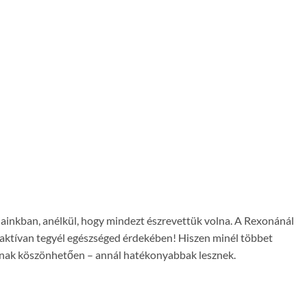
ainkban, anélkül, hogy mindezt észrevettük volna. A Rexonánál
y aktívan tegyél egészséged érdekében! Hiszen minél többet
iának köszönhetően – annál hatékonyabbak lesznek.