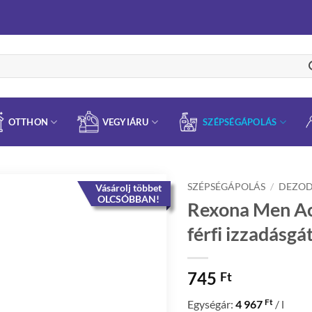
OTTHON
VEGYIÁRU
SZÉPSÉGÁPOLÁS
SZÉPSÉGÁPOLÁS
/
DEZO
Vásárolj többet
OLCSÓBBAN!
Rexona Men Act
férfi izzadásgá
745
Ft
Ft
Egységár:
4 967
/ l