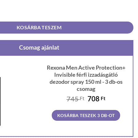
+ Invisible férfi izzadásgátló dezodor spray 150 ml mennyiség
KOSÁRBA TESZEM
Csomag ajánlat
Rexona Men Active Protection+
Invisible férfi izzadásgátló
dezodor spray 150 ml - 3 db-os
csomag
Original
Current
745
708
Ft
Ft
price
price
was:
is:
KOSÁRBA TESZEK 3 DB-OT
745 Ft.
708 Ft.