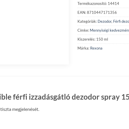
Termékazonosító: 14414
EAN: 8710447171356
Kategóriák:
Dezodor
,
Férfi dez
Címke:
Mennyiségi kedvezmén
Kiszerelés: 150 ml
Márka:
Rexona
ble férfi izzadásgátló dezodor spray 1
 tiszta megjelenését.