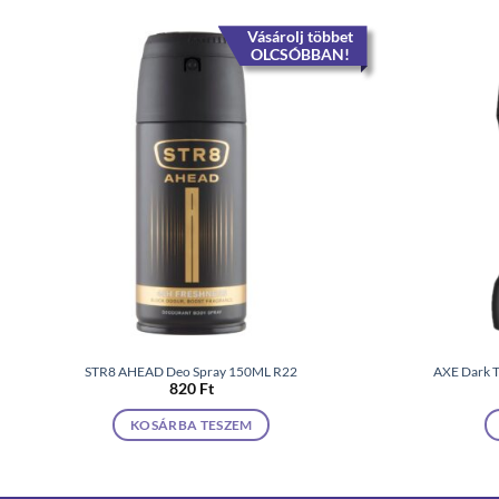
Vásárolj többet
OLCSÓBBAN!
STR8 AHEAD Deo Spray 150ML R22
AXE Dark Te
820
Ft
KOSÁRBA TESZEM