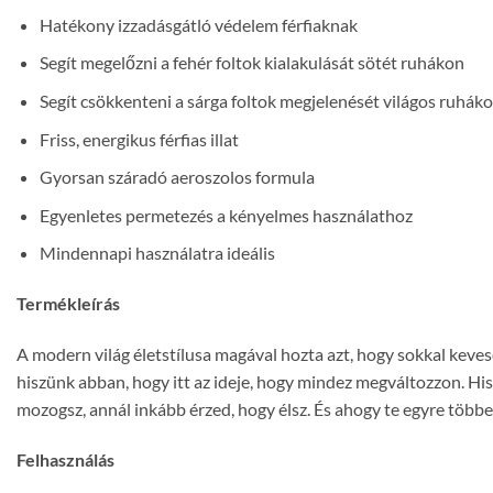
Hatékony izzadásgátló védelem férfiaknak
Segít megelőzni a fehér foltok kialakulását sötét ruhákon
Segít csökkenteni a sárga foltok megjelenését világos ruhák
Friss, energikus férfias illat
Gyorsan száradó aeroszolos formula
Egyenletes permetezés a kényelmes használathoz
Mindennapi használatra ideális
Termékleírás
A modern világ életstílusa magával hozta azt, hogy sokkal ke
hiszünk abban, hogy itt az ideje, hogy mindez megváltozzon. Hi
mozogsz, annál inkább érzed, hogy élsz. És ahogy te egyre tö
Felhasználás