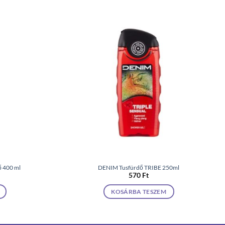
ő 400 ml
DENIM Tusfürdő TRIBE 250ml
570
Ft
KOSÁRBA TESZEM