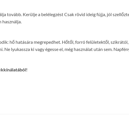
ja tovább. Kerülje a belélegzést Csak rövid ideig fújja, jól szellőz
 használja.
: hő hatására megrepedhet. Hőtől, forró felületektől, szikrától, n
zni. Ne lyukassza ki vagy égesse el, még használat után sem. Nap
ékkínálatából!