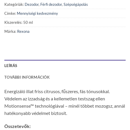
Kategóriák:
Dezodor
,
Férfi dezodor
,
Szépségápolás
Címke:
Mennyiségi kedvezmény
Kiszerelés: 50 ml
Márka:
Rexona
LEÍRÁS
TOVÁBBI INFORMÁCIÓK
Energizáló illat friss citrusos, fűszeres, fás tónusokkal.
Védelem az izzadság és a kellemetlen testszag ellen
Motionsense™ technológiával – minél többet mozogsz, annál
hatékonyabb védelmet biztosít.
Összetevők: