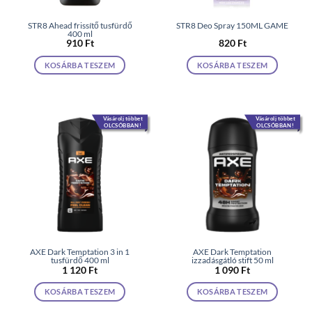
STR8 Ahead frissítő tusfürdő
STR8 Deo Spray 150ML GAME
400 ml
910
Ft
820
Ft
KOSÁRBA TESZEM
KOSÁRBA TESZEM
Vásárolj többet
Vásárolj többet
OLCSÓBBAN!
OLCSÓBBAN!
AXE Dark Temptation 3 in 1
AXE Dark Temptation
tusfürdő 400 ml
izzadásgátló stift 50 ml
1 120
Ft
1 090
Ft
KOSÁRBA TESZEM
KOSÁRBA TESZEM