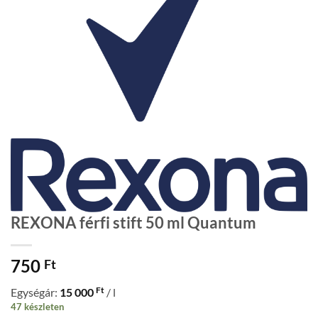
REXONA férfi stift 50 ml Quantum
750
Ft
Ft
Egységár:
15 000
/ l
47 készleten