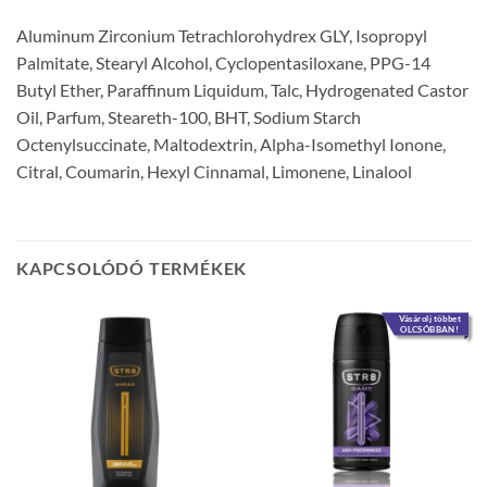
Aluminum Zirconium Tetrachlorohydrex GLY, Isopropyl
Palmitate, Stearyl Alcohol, Cyclopentasiloxane, PPG-14
Butyl Ether, Paraffinum Liquidum, Talc, Hydrogenated Castor
Oil, Parfum, Steareth-100, BHT, Sodium Starch
Octenylsuccinate, Maltodextrin, Alpha-Isomethyl Ionone,
Citral, Coumarin, Hexyl Cinnamal, Limonene, Linalool
KAPCSOLÓDÓ TERMÉKEK
Vásárolj többet
OLCSÓBBAN!