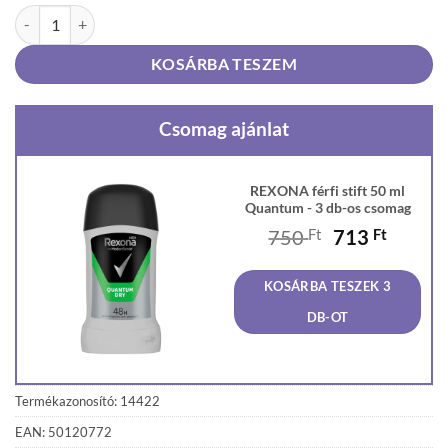
REXONA férfi stift 50 ml Quantum mennyiség
KOSÁRBA TESZEM
Csomag ajánlat
REXONA férfi stift 50 ml
Quantum - 3 db-os csomag
Original
Curren
750
Ft
713
Ft
price
price
was:
is:
KOSÁRBA TESZEK 3
750 Ft.
713 Ft
DB-OT
Termékazonosító: 14422
EAN: 50120772