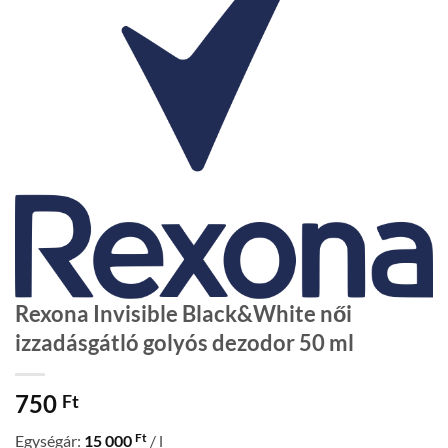
Rexona Invisible Black&White női
izzadásgátló golyós dezodor 50 ml
750
Ft
Ft
Egységár:
15 000
/ l