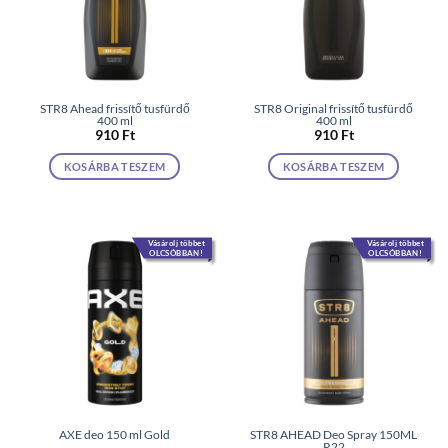
STR8 Ahead frissítő tusfürdő
STR8 Original frissítő tusfürdő
400 ml
400 ml
910
Ft
910
Ft
KOSÁRBA TESZEM
KOSÁRBA TESZEM
Vásárolj többet
Vásárolj többet
OLCSÓBBAN!
OLCSÓBBAN!
AXE deo 150 ml Gold
STR8 AHEAD Deo Spray 150ML
R22