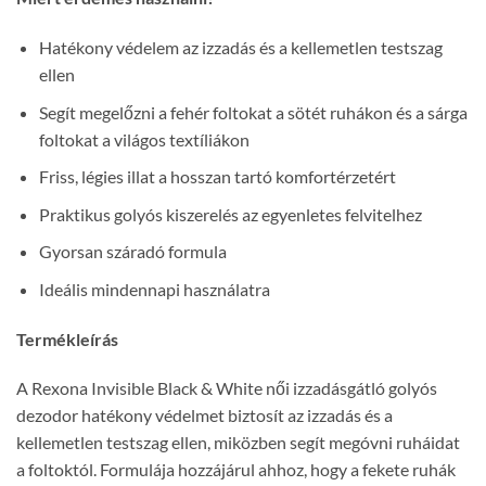
Hatékony védelem az izzadás és a kellemetlen testszag
ellen
Segít megelőzni a fehér foltokat a sötét ruhákon és a sárga
foltokat a világos textíliákon
Friss, légies illat a hosszan tartó komfortérzetért
Praktikus golyós kiszerelés az egyenletes felvitelhez
Gyorsan száradó formula
Ideális mindennapi használatra
Termékleírás
A Rexona Invisible Black & White női izzadásgátló golyós
dezodor hatékony védelmet biztosít az izzadás és a
kellemetlen testszag ellen, miközben segít megóvni ruháidat
a foltoktól. Formulája hozzájárul ahhoz, hogy a fekete ruhák