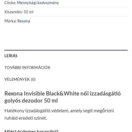
Címke:
Mennyiségi kedvezmény
Kiszerelés: 50 ml
Márka:
Rexona
LEÍRÁS
TOVÁBBI INFORMÁCIÓK
VÉLEMÉNYEK (0)
Rexona Invisible Black&White női izzadásgátló
golyós dezodor 50 ml
Hatékony izzadásgátló védelem, amely segít megőrizni
ruháid eredeti színét.
Miért érdemes használni?