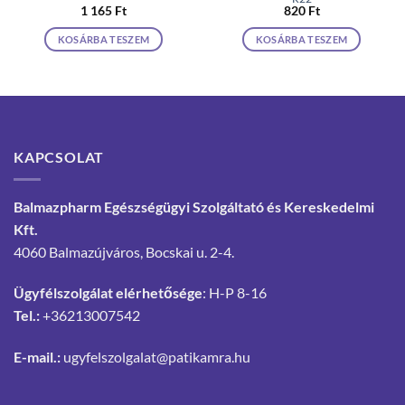
1 165
Ft
820
Ft
KOSÁRBA TESZEM
KOSÁRBA TESZEM
KAPCSOLAT
Balmazpharm Egészségügyi Szolgáltató és Kereskedelmi
Kft.
4060 Balmazújváros, Bocskai u. 2-4.
Ügyfélszolgálat elérhetősége
: H-P 8-16
Tel.:
+36213007542
E-mail.:
ugyfelszolgalat@patikamra.hu