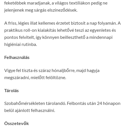
feketébbek maradjanak, a világos textíliákon pedig ne
jelenjenek meg sárgás elszíneződések.
A friss, légies illat kellemes érzetet biztosít a nap folyamán. A
praktikus roll-on kialakítás lehetővé teszi az egyenletes és
pontos felvitelt, így könnyen beilleszthető a mindennapi
higiéniai rutinba.
Felhasználás
Vigye fel tiszta és száraz hónaljbőrre, majd hagyja
megszáradni, mielőtt felöltözne.
Tárolás
Szobahőmérsékleten tárolandó. Felbontás után 24 hónapon
belül ajánlott felhasználni.
Összetevők