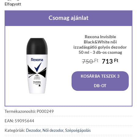
Elfogyott
Csomag ajánlat
Rexona Invisible
Black&White női
izzadásgátló golyós dezodor
50 ml - 3 db-os csomag
Original
Curren
750
Ft
713
Ft
price
price
was:
is:
KOSÁRBA TESZEK 3
750 Ft.
713 Ft
DB-OT
Termékazonosító: P000249
EAN: 59095644
Kategóriák:
Dezodor
,
Női dezodor
,
Szépségápolás