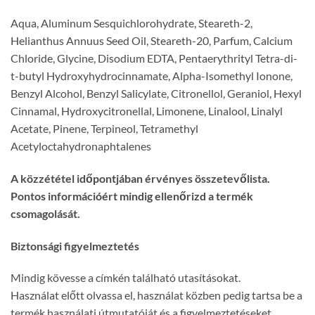
Aqua, Aluminum Sesquichlorohydrate, Steareth-2,
Helianthus Annuus Seed Oil, Steareth-20, Parfum, Calcium
Chloride, Glycine, Disodium EDTA, Pentaerythrityl Tetra-di-
t-butyl Hydroxyhydrocinnamate, Alpha-Isomethyl Ionone,
Benzyl Alcohol, Benzyl Salicylate, Citronellol, Geraniol, Hexyl
Cinnamal, Hydroxycitronellal, Limonene, Linalool, Linalyl
Acetate, Pinene, Terpineol, Tetramethyl
Acetyloctahydronaphtalenes
A közzététel időpontjában érvényes összetevőlista.
Pontos információért mindig ellenőrizd a termék
csomagolását.
Biztonsági figyelmeztetés
Mindig kövesse a címkén található utasításokat.
Használat előtt olvassa el, használat közben pedig tartsa be a
termék használati útmutatóját és a figyelmeztetéseket.