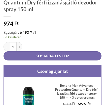
Quantum Dry férfi izzadásgátló dezodor
spray 150 ml
974
Ft
Ft
Egységár:
6 493
/ l
36 készleten
Rexona Men Advanced Protection Quantum Dry férfi izzadásgátló de
KOSÁRBA TESZEM
Csomag ajánlat
Rexona Men Advanced
Protection Quantum Dry férfi
izzadásgátló dezodor spray
150 ml - 3 db-os csomag
Original
Curren
974
Ft
925
Ft