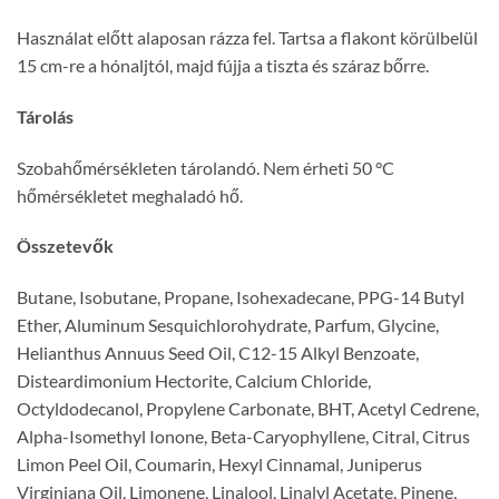
Használat előtt alaposan rázza fel. Tartsa a flakont körülbelül
15 cm-re a hónaljtól, majd fújja a tiszta és száraz bőrre.
Tárolás
Szobahőmérsékleten tárolandó. Nem érheti 50 °C
hőmérsékletet meghaladó hő.
Összetevők
Butane, Isobutane, Propane, Isohexadecane, PPG-14 Butyl
Ether, Aluminum Sesquichlorohydrate, Parfum, Glycine,
Helianthus Annuus Seed Oil, C12-15 Alkyl Benzoate,
Disteardimonium Hectorite, Calcium Chloride,
Octyldodecanol, Propylene Carbonate, BHT, Acetyl Cedrene,
Alpha-Isomethyl Ionone, Beta-Caryophyllene, Citral, Citrus
Limon Peel Oil, Coumarin, Hexyl Cinnamal, Juniperus
Virginiana Oil, Limonene, Linalool, Linalyl Acetate, Pinene,