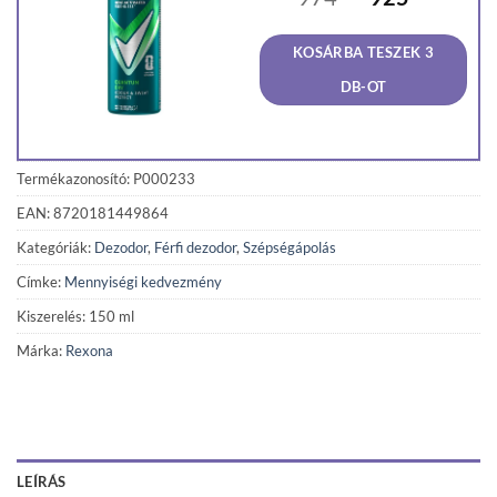
price
price
was:
is:
KOSÁRBA TESZEK 3
974 Ft.
925 Ft
DB-OT
Termékazonosító: P000233
EAN: 8720181449864
Kategóriák:
Dezodor
,
Férfi dezodor
,
Szépségápolás
Címke:
Mennyiségi kedvezmény
Kiszerelés: 150 ml
Márka:
Rexona
LEÍRÁS