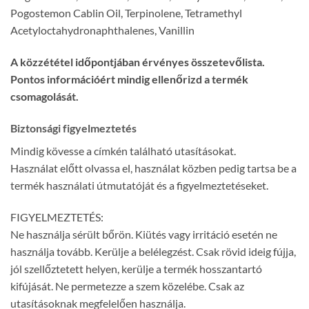
Pogostemon Cablin Oil, Terpinolene, Tetramethyl
Acetyloctahydronaphthalenes, Vanillin
A közzététel időpontjában érvényes összetevőlista.
Pontos információért mindig ellenőrizd a termék
csomagolását.
Biztonsági figyelmeztetés
Mindig kövesse a címkén található utasításokat.
Használat előtt olvassa el, használat közben pedig tartsa be a
termék használati útmutatóját és a figyelmeztetéseket.
FIGYELMEZTETÉS:
Ne használja sérült bőrön. Kiütés vagy irritáció esetén ne
használja tovább. Kerülje a belélegzést. Csak rövid ideig fújja,
jól szellőztetett helyen, kerülje a termék hosszantartó
kifújását. Ne permetezze a szem közelébe. Csak az
utasításoknak megfelelően használja.