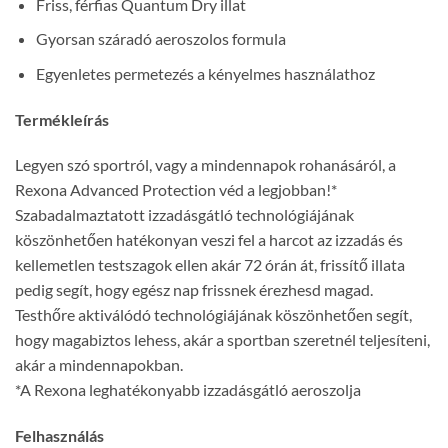
Friss, férfias Quantum Dry illat
Gyorsan száradó aeroszolos formula
Egyenletes permetezés a kényelmes használathoz
Termékleírás
Legyen szó sportról, vagy a mindennapok rohanásáról, a
Rexona Advanced Protection véd a legjobban!*
Szabadalmaztatott izzadásgátló technológiájának
köszönhetően hatékonyan veszi fel a harcot az izzadás és
kellemetlen testszagok ellen akár 72 órán át, frissítő illata
pedig segít, hogy egész nap frissnek érezhesd magad.
Testhőre aktiválódó technológiájának köszönhetően segít,
hogy magabiztos lehess, akár a sportban szeretnél teljesíteni,
akár a mindennapokban.
*A Rexona leghatékonyabb izzadásgátló aeroszolja
Felhasználás