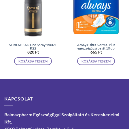
STR8 AHEAD Deo Spray 150ML
Always Ultra Normal Plus
R22
egészségügyi betét 10 db
820
Ft
665
Ft
KOSÁRBA TESZEM
KOSÁRBA TESZEM
KAPCSOLAT
Balmazpharm Egészségügyi Szolgáltató és Kereskedelmi
Kft.
4060 Balmazújváros, Bocskai u. 2-4.