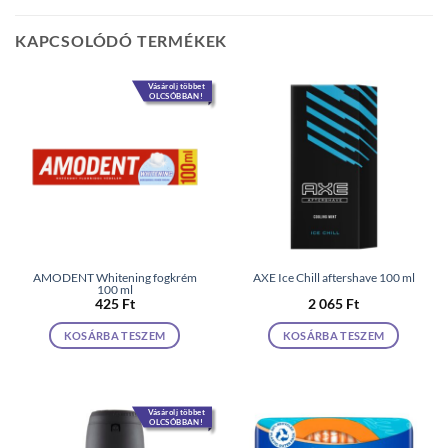
KAPCSOLÓDÓ TERMÉKEK
Vásárolj többet
OLCSÓBBAN!
AMODENT Whitening fogkrém
AXE Ice Chill aftershave 100 ml
100 ml
425
Ft
2 065
Ft
KOSÁRBA TESZEM
KOSÁRBA TESZEM
Vásárolj többet
OLCSÓBBAN!