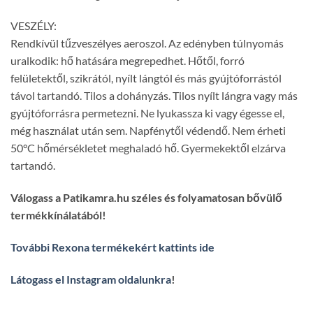
VESZÉLY:
Rendkívül tűzveszélyes aeroszol. Az edényben túlnyomás
uralkodik: hő hatására megrepedhet. Hőtől, forró
felületektől, szikrától, nyílt lángtól és más gyújtóforrástól
távol tartandó. Tilos a dohányzás. Tilos nyílt lángra vagy más
gyújtóforrásra permetezni. Ne lyukassza ki vagy égesse el,
még használat után sem. Napfénytől védendő. Nem érheti
50°C hőmérsékletet meghaladó hő. Gyermekektől elzárva
tartandó.
Válogass a Patikamra.hu széles és folyamatosan bővülő
termékkínálatából!
További Rexona termékekért kattints ide
Látogass el Instagram oldalunkra
!