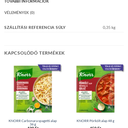
TOVÁBBI INFORMÁCIÓK
VÉLEMÉNYEK (0)
SZÁLLÍTÁSI REFERENCIA SÚLY
0,35 kg
KAPCSOLÓDÓ TERMÉKEK
Vásárolj többet
Vásárolj többet
OLCSÓBBAN!
OLCSÓBBAN!
KNORR Carbonara spagetti alap
KNORR Pörkölt alap 48 g
36 g