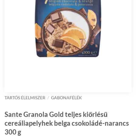
TARTÓS ÉLELMISZER
/
GABONAFÉLÉK
Sante Granola Gold teljes kiőrlésű
cereáliapelyhek belga csokoládé-narancs
300 g