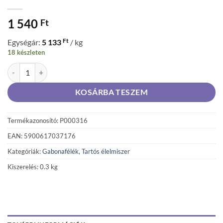
1 540
Ft
Ft
Egységár:
5 133
/ kg
18 készleten
Sante Granola Gold teljes kiőrlésű cereáliapelyhek belga csokoládé-
KOSÁRBA TESZEM
Termékazonosító: P000316
EAN: 5900617037176
Kategóriák:
Gabonafélék
,
Tartós élelmiszer
Kiszerelés: 0.3 kg