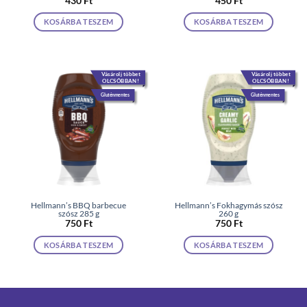
430
Ft
450
Ft
KOSÁRBA TESZEM
KOSÁRBA TESZEM
Vásárolj többet
Vásárolj többet
OLCSÓBBAN!
OLCSÓBBAN!
Gluténmentes
Gluténmentes
Hellmann’s BBQ barbecue
Hellmann’s Fokhagymás szósz
szósz 285 g
260 g
750
Ft
750
Ft
KOSÁRBA TESZEM
KOSÁRBA TESZEM