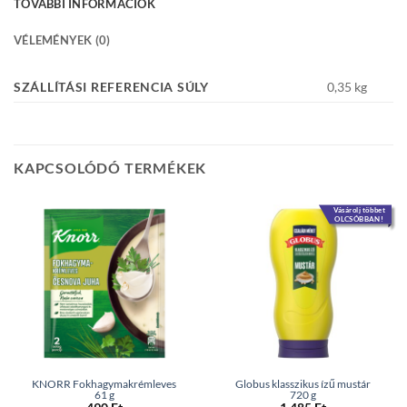
TOVÁBBI INFORMÁCIÓK
VÉLEMÉNYEK (0)
SZÁLLÍTÁSI REFERENCIA SÚLY
0,35 kg
KAPCSOLÓDÓ TERMÉKEK
Vásárolj többet
OLCSÓBBAN!
KNORR Fokhagymakrémleves
Globus klasszikus ízű mustár
61 g
720 g