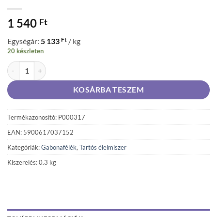
1 540
Ft
Ft
Egységár:
5 133
/ kg
20 készleten
Sante Granola Gold teljes kiőrlésű cereáliapelyhek magvakkal és méz
KOSÁRBA TESZEM
Termékazonosító: P000317
EAN: 5900617037152
Kategóriák:
Gabonafélék
,
Tartós élelmiszer
Kiszerelés: 0.3 kg