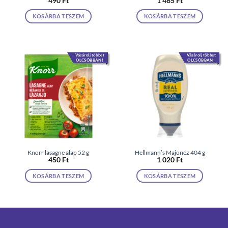
490
Ft
1 485
Ft
KOSÁRBA TESZEM
KOSÁRBA TESZEM
Vásárolj többet
Vásárolj többet
OLCSÓBBAN!
OLCSÓBBAN!
Knorr lasagne alap 52 g
Hellmann’s Majonéz 404 g
450
Ft
1 020
Ft
KOSÁRBA TESZEM
KOSÁRBA TESZEM