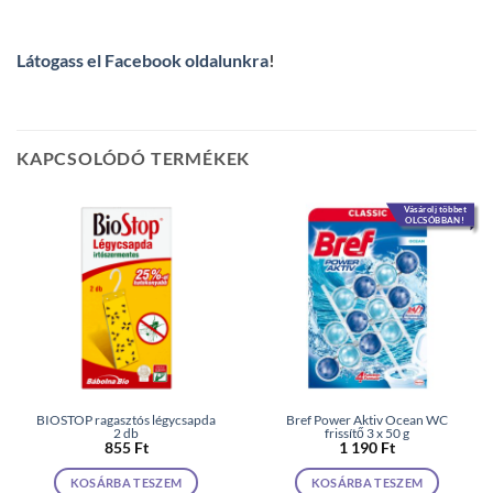
Látogass el Facebook oldalunkra
!
KAPCSOLÓDÓ TERMÉKEK
Vásárolj többet
OLCSÓBBAN!
BIOSTOP ragasztós légycsapda
Bref Power Aktiv Ocean WC
2 db
frissítő 3 x 50 g
855
Ft
1 190
Ft
KOSÁRBA TESZEM
KOSÁRBA TESZEM