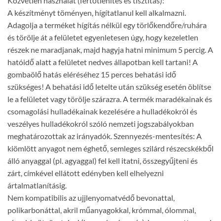
Közvetlen használat (fertőtlenítés és tisztítás):
A készítményt töményen, hígítatlanul kell alkalmazni.
Adagolja a terméket hígítás nélkül egy törlőkendőre/ruhára
és törölje át a felületet egyenletesen úgy, hogy kezeletlen
részek ne maradjanak, majd hagyja hatni minimum 5 percig. A
hatóidő alatt a felületet nedves állapotban kell tartani! A
gombaölő hatás eléréséhez 15 perces behatási idő
szükséges! A behatási idő letelte után szükség esetén öblítse
le a felületet vagy törölje szárazra. A termék maradékainak és
csomagolási hulladékainak kezelésére a hulladékokról és
veszélyes hulladékokról szóló nemzeti jogszabályokban
meghatározottak az irányadók. Szennyezés-mentesítés: A
kiömlött anyagot nem éghető, semleges szilárd részecskékből
álló anyaggal (pl. agyaggal) fel kell itatni, összegyűjteni és
zárt, címkével ellátott edényben kell elhelyezni
ártalmatlanításig.
Nem kompatibilis az ujjlenyomatvédő bevonattal,
polikarbonáttal, akril műanyagokkal, krómmal, ólommal,