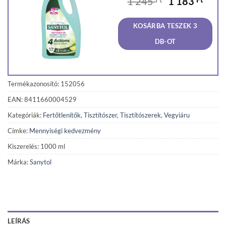
Original
Curr
1 245
1 183
price
price
was:
is:
KOSÁRBA TESZEK 3
1
1
245 Ft.
183 F
DB-OT
Termékazonosító: 152056
EAN: 8411660004529
Kategóriák:
Fertőtlenítők
,
Tisztítószer
,
Tisztítószerek
,
Vegyiáru
Címke:
Mennyiségi kedvezmény
Kiszerelés: 1000 ml
Márka:
Sanytol
LEÍRÁS