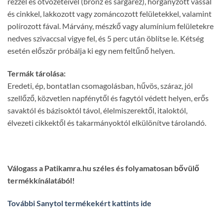
rézzel és ötvözeteivel (bronz és sárgaréz), horganyzott vassal
és cinkkel, lakkozott vagy zománcozott felületekkel, valamint
polírozott fával. Márvány, mészkő vagy alumínium felületekre
nedves szivaccsal vigye fel, és 5 perc után öblítse le. Kétség
esetén először próbálja ki egy nem feltűnő helyen.
Termák tárolása:
Eredeti, ép, bontatlan csomagolásban, hűvös, száraz, jól
szellőző, közvetlen napfénytől és fagytól védett helyen, erős
savaktól és bázisoktól távol, élelmiszerektől, italoktól,
élvezeti cikkektől és takarmányoktól elkülönítve tárolandó.
Válogass a Patikamra.hu széles és folyamatosan bővülő
termékkínálatából!
További Sanytol termékekért kattints ide