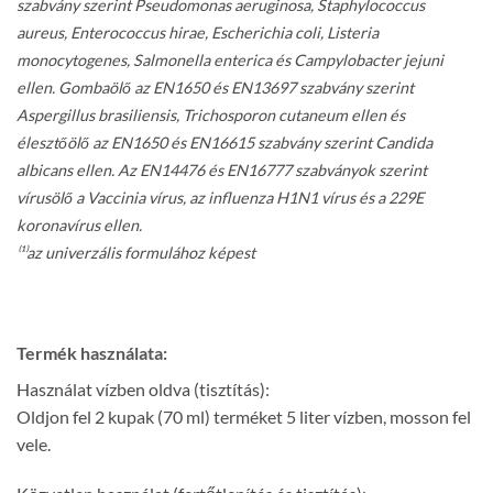
szabvány szerint Pseudomonas aeruginosa, Staphylococcus
aureus, Enterococcus hirae, Escherichia coli, Listeria
monocytogenes, Salmonella enterica és Campylobacter jejuni
ellen. Gombaölő az EN1650 és EN13697 szabvány szerint
Aspergillus brasiliensis, Trichosporon cutaneum ellen és
élesztőölő az EN1650 és EN16615 szabvány szerint Candida
albicans ellen. Az EN14476 és EN16777 szabványok szerint
vírusölő a Vaccinia vírus, az influenza H1N1 vírus és a 229E
koronavírus ellen.
⁽¹⁾az univerzális formulához képest
Termék használata:
Használat vízben oldva (tisztítás):
Oldjon fel 2 kupak (70 ml) terméket 5 liter vízben, mosson fel
vele.