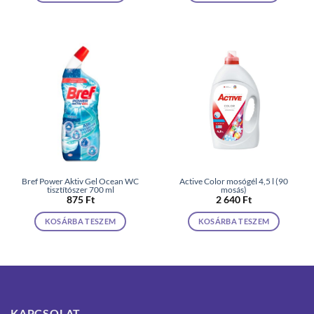
Bref Power Aktiv Gel Ocean WC
Active Color mosógél 4,5 l (90
tisztítószer 700 ml
mosás)
875
Ft
2 640
Ft
KOSÁRBA TESZEM
KOSÁRBA TESZEM
KAPCSOLAT