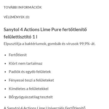
TOVÁBBI INFORMÁCIÓK
VÉLEMÉNYEK (0)
Sanytol 4 Actions Lime Pure fertőtlenítő
felülettisztító 1 l
Elpusztítja a baktériumok, gombák és vírusok 99,9%-át.
Fertőtlenít
Klórt nem tartalmaz
Padlók és egyéb felületek
Fényessé teszi a felületeket
Kíméletes a felületekkel
Bőrgyógyászatilag tesztelt
A Sanytol 4 Actions Lime Univerzális Fertőtlenítő