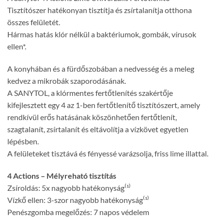
Tisztítószer hatékonyan tisztítja és zsírtalanítja otthona
összes felületét.
Hármas hatás klór nélkül a baktériumok, gombák, vírusok
ellen*.
A konyhában és a fürdőszobában a nedvesség és a meleg
kedvez a mikrobák szaporodásának.
A SANYTOL, a klórmentes fertőtlenítés szakértője
kifejlesztett egy 4 az 1-ben fertőtlenítő tisztítószert, amely
rendkívül erős hatásának köszönhetően fertőtlenít,
szagtalanít, zsírtalanít és eltávolítja a vízkövet egyetlen
lépésben.
A felületeket tisztává és fényessé varázsolja, friss lime illattal.
4 Actions – Mélyreható tisztítás
Zsíroldás: 5x nagyobb hatékonyság⁽¹⁾
Vízkő ellen: 3-szor nagyobb hatékonyság⁽¹⁾
Penészgomba megelőzés: 7 napos védelem