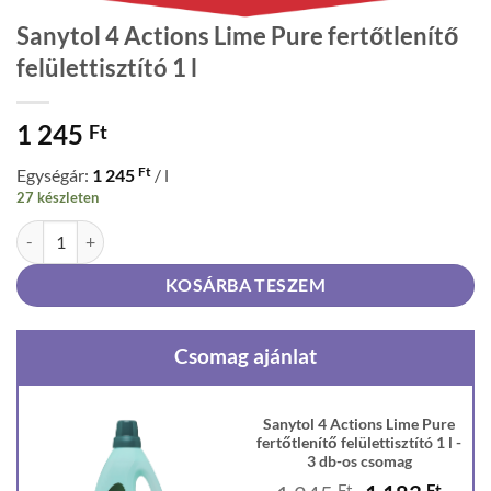
Sanytol 4 Actions Lime Pure fertőtlenítő
felülettisztító 1 l
1 245
Ft
Ft
Egységár:
1 245
/ l
27 készleten
Sanytol 4 Actions Lime Pure fertőtlenítő felülettisztító 1 l mennyiség
KOSÁRBA TESZEM
Csomag ajánlat
Sanytol 4 Actions Lime Pure
fertőtlenítő felülettisztító 1 l -
3 db-os csomag
Ft
Ft