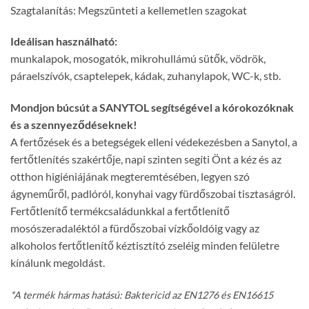
Szagtalanítás: Megszünteti a kellemetlen szagokat
Ideálisan használható:
munkalapok, mosogatók, mikrohullámú sütők, vödrök,
páraelszívók, csaptelepek, kádak, zuhanylapok, WC-k, stb.
Mondjon búcsút a SANYTOL segítségével a kórokozóknak
és a szennyeződéseknek!
A fertőzések és a betegségek elleni védekezésben a Sanytol, a
fertőtlenítés szakértője, napi szinten segíti Önt a kéz és az
otthon higiéniájának megteremtésében, legyen szó
ágyneműről, padlóról, konyhai vagy fürdőszobai tisztaságról.
Fertőtlenítő termékcsaládunkkal a fertőtlenítő
mosószeradaléktól a fürdőszobai vízkőoldóig vagy az
alkoholos fertőtlenítő kéztisztító zseléig minden felületre
kínálunk megoldást.
*A termék hármas hatású: Baktericid az EN1276 és EN16615