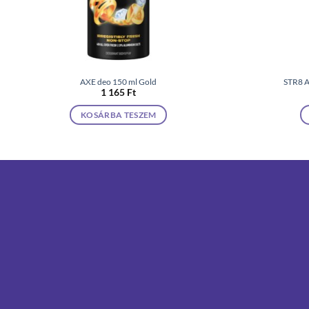
AXE deo 150 ml Gold
STR8 A
1 165
Ft
KOSÁRBA TESZEM