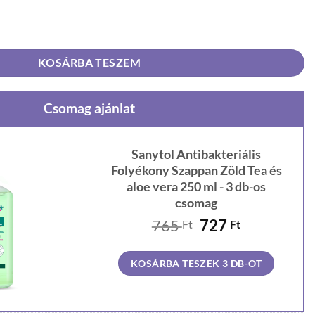
ékony Szappan Zöld Tea és aloe vera 250 ml mennyiség
KOSÁRBA TESZEM
Csomag ajánlat
Sanytol Antibakteriális
Folyékony Szappan Zöld Tea és
aloe vera 250 ml - 3 db-os
csomag
Original
Current
765
727
Ft
Ft
price
price
was:
is:
KOSÁRBA TESZEK 3 DB-OT
765 Ft.
727 Ft.