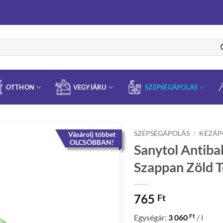
OTTHON
VEGYIÁRU
SZÉPSÉGÁPOLÁS
SZÉPSÉGÁPOLÁS
/
KÉZÁP
Vásárolj többet
OLCSÓBBAN!
Sanytol Antiba
Szappan Zöld T
765
Ft
Ft
Egységár:
3 060
/ l