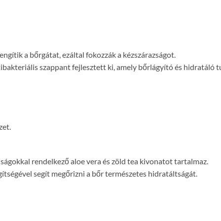
ngítik a bőrgátat, ezáltal fokozzák a kézszárazságot.
bakteriális szappant fejlesztett ki, amely bőrlágyító és hidratáló
zet.
ágokkal rendelkező aloe vera és zöld tea kivonatot tartalmaz.
tségével segít megőrizni a bőr természetes hidratáltságát.