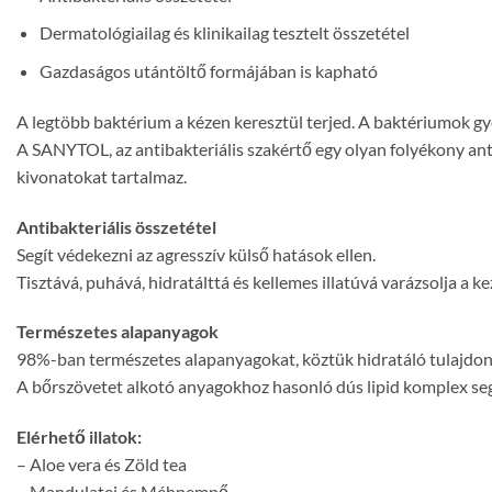
Dermatológiailag és klinikailag tesztelt összetétel
Gazdaságos utántöltő formájában is kapható
A legtöbb baktérium a kézen keresztül terjed. A baktériumok gye
A SANYTOL, az antibakteriális szakértő egy olyan folyékony anti
kivonatokat tartalmaz.
Antibakteriális összetétel
Segít védekezni az agresszív külső hatások ellen.
Tisztává, puhává, hidratálttá és kellemes illatúvá varázsolja a ke
Természetes alapanyagok
98%-ban természetes alapanyagokat, köztük hidratáló tulajdons
A bőrszövetet alkotó anyagokhoz hasonló dús lipid komplex segí
Elérhető illatok:
– Aloe vera és Zöld tea
– Mandulatej és Méhpempő