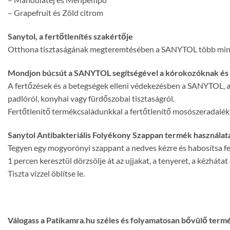
– Grapefruit és Zöld citrom
Sanytol, a fertőtlenítés szakértője
Otthona tisztaságának megteremtésében a SANYTOL több mint 20 é
Mondjon búcsút a SANYTOL segítségével a kórokozóknak és
A fertőzések és a betegségek elleni védekezésben a SANYTOL, a 
padlóról, konyhai vagy fürdőszobai tisztaságról.
Fertőtlenítő termékcsaládunkkal a fertőtlenítő mosószeradaléktó
Sanytol Antibakteriális Folyékony Szappan termék használat
Tegyen egy mogyorónyi szappant a nedves kézre és habosítsa fe
1 percen keresztül dörzsölje át az ujjakat, a tenyeret, a kézhátat
Tiszta vízzel öblítse le.
Válogass a Patikamra.hu széles és folyamatosan bővülő term