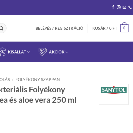
0
BELÉPÉS / REGISZTRÁCIÓ
KOSÁR /
0
FT
KISÁLLAT
AKCIÓK
OLÁS
/
FOLYÉKONY SZAPPAN
kteriális Folyékony
ea és aloe vera 250 ml