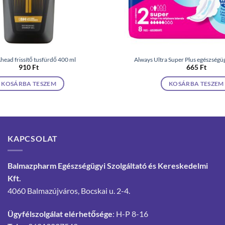
head frissítő tusfürdő 400 ml
Always Ultra Super Plus egészségüg
910
Ft
665
Ft
KOSÁRBA TESZEM
KOSÁRBA TESZEM
KAPCSOLAT
Balmazpharm Egészségügyi Szolgáltató és Kereskedelmi
Kft.
4060 Balmazújváros, Bocskai u. 2-4.
Ügyfélszolgálat elérhetősége
: H-P 8-16