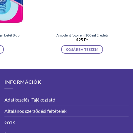
yi betét 8 db
Amodent fogkrém 100 ml Eredeti
425
Ft
KOSÁRBA TESZEM
INFORMÁCIÓK
Adatkezelési Tájékoztató
Általános szerződési feltételek
GYIK