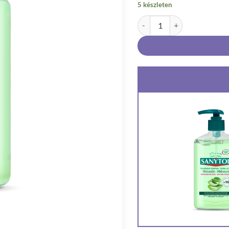
5 készleten
Sanytol Antibakteriális Foly