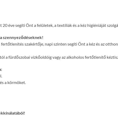
ve segíti Önt a felületek, a textíliák és a kéz higiéniáját szolgá
 a szennyeződéseknek!
fertőtlenítés szakértője, napi szinten segíti Önt a kéz és az ott
l a fürdőszobai vízkőoldóig vagy az alkoholos fertőtlenítő kéztisz
a:
l.
 és a körmöket.
ékkínálatából!