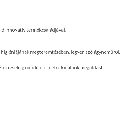
ló innovatív termékcsaládjával.
hon higiéniájának megteremtésében, legyen szó ágyneműről,
tító zseléig minden felületre kínálunk megoldást.