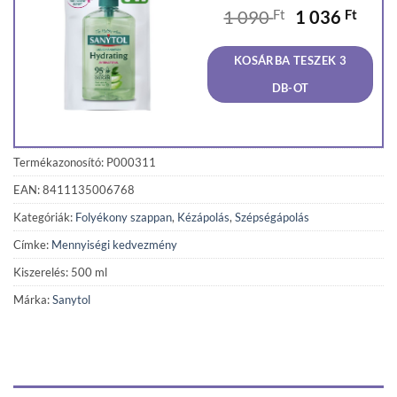
Original
Curr
1 090
Ft
1 036
Ft
price
price
was:
is:
KOSÁRBA TESZEK 3
1
1
090 Ft.
036 F
DB-OT
Termékazonosító: P000311
EAN: 8411135006768
Kategóriák:
Folyékony szappan
,
Kézápolás
,
Szépségápolás
Címke:
Mennyiségi kedvezmény
Kiszerelés: 500 ml
Márka:
Sanytol