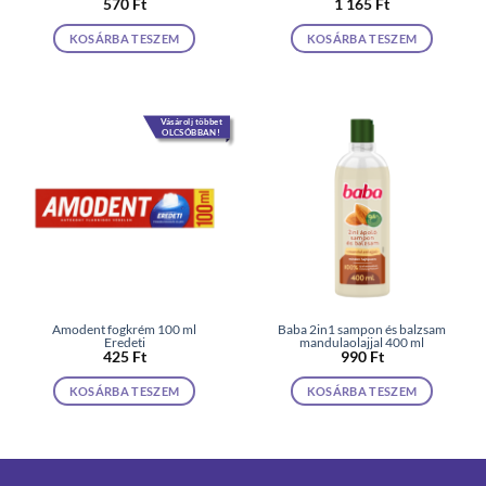
570
Ft
1 165
Ft
KOSÁRBA TESZEM
KOSÁRBA TESZEM
Vásárolj többet
OLCSÓBBAN!
Amodent fogkrém 100 ml
Baba 2in1 sampon és balzsam
Eredeti
mandulaolajjal 400 ml
425
Ft
990
Ft
KOSÁRBA TESZEM
KOSÁRBA TESZEM