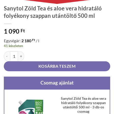
Sanytol Zöld Tea és aloe vera hidratáló
folyékony szappan utántöltő 500 ml
1 090
Ft
Ft
Egységár:
2 180
/ l
41 készleten
Sanytol Zöld Tea és aloe vera hidratáló folyékony szappan utántöltő 
KOSÁRBA TESZEM
Csomag ajánlat
Sanytol Zöld Tea és aloe vera
hidratáló folyékony szappan
utántöltő 500 ml - 3 db-os
csomag