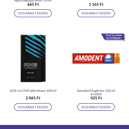
egészségügyi betét 10 db
665
Ft
1 165
Ft
KOSÁRBA TESZEM
KOSÁRBA TESZEM
Vásárolj többet
OLCSÓBBAN!
AXE Ice Chill aftershave 100 ml
Amodent fogkrém 100 ml
Eredeti
2 065
Ft
425
Ft
KOSÁRBA TESZEM
KOSÁRBA TESZEM