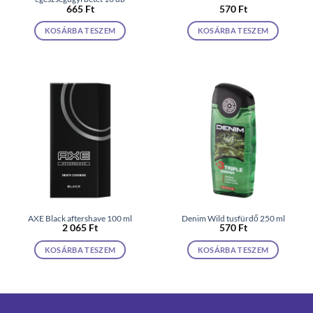
665
Ft
570
Ft
KOSÁRBA TESZEM
KOSÁRBA TESZEM
AXE Black aftershave 100 ml
Denim Wild tusfürdő 250 ml
2 065
Ft
570
Ft
KOSÁRBA TESZEM
KOSÁRBA TESZEM