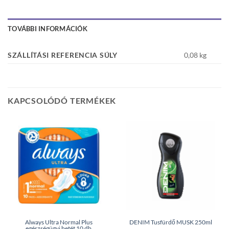
TOVÁBBI INFORMÁCIÓK
SZÁLLÍTÁSI REFERENCIA SÚLY
0,08 kg
KAPCSOLÓDÓ TERMÉKEK
Always Ultra Normal Plus
DENIM Tusfürdő MUSK 250ml
egészségügyi betét 10 db