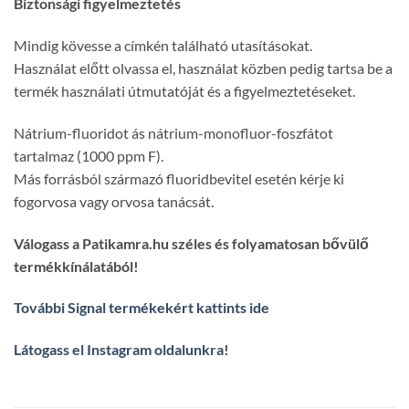
Biztonsági figyelmeztetés
Mindig kövesse a címkén található utasításokat.
Használat előtt olvassa el, használat közben pedig tartsa be a
termék használati útmutatóját és a figyelmeztetéseket.
Nátrium-fluoridot ás nátrium-monofluor-foszfátot
tartalmaz (1000 ppm F).
Más forrásból származó fluoridbevitel esetén kérje ki
fogorvosa vagy orvosa tanácsát.
Válogass a Patikamra.hu széles és folyamatosan bővülő
termékkínálatából!
További Signal termékekért kattints ide
Látogass el Instagram oldalunkra
!