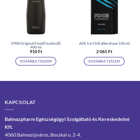
STR8 Original frissítő tusfürdő
AXE Ice Chill aftershave 100 ml
400 ml
910
Ft
2 065
Ft
KOSÁRBA TESZEM
KOSÁRBA TESZEM
KAPCSOLAT
Balmazpharm Egészségügyi Szolgáltató és Kereskedelmi
Kft.
4060 Balmazújváros, Bocskai u. 2-4.