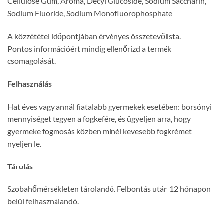
Cellulose Gum, Aroma, Decyl Glucoside, Sodium Saccharin,
Sodium Fluoride, Sodium Monofluorophosphate
A közzététel időpontjában érvényes összetevőlista.
Pontos információért mindig ellenőrizd a termék
csomagolását.
Felhasználás
Hat éves vagy annál fiatalabb gyermekek esetében: borsónyi
mennyiséget tegyen a fogkefére, és ügyeljen arra, hogy
gyermeke fogmosás közben minél kevesebb fogkrémet
nyeljen le.
Tárolás
Szobahőmérsékleten tárolandó. Felbontás után 12 hónapon
belül felhasználandó.