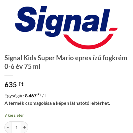
Signal Kids Super Mario epres ízű fogkrém
0-6 év 75 ml
635
Ft
Ft
Egységár:
8 467
/ l
A termék csomagolása a képen láthatótól eltérhet.
9 készleten
Signal Kids Super Mario epres ízű fogkrém 0-6 év 75 ml mennyiség