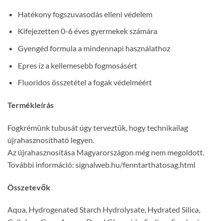
Hatékony fogszuvasodás elleni védelem
Kifejezetten 0-6 éves gyermekek számára
Gyengéd formula a mindennapi használathoz
Epres íz a kellemesebb fogmosásért
Fluoridos összetétel a fogak védelméért
Termékleírás
Fogkrémünk tubusát úgy terveztük, hogy technikailag
újrahasznosítható legyen.
Az újrahasznosítása Magyarországon még nem megoldott.
További információ: signalweb.hu/fenntarthatosag.html
Összetevők
Aqua, Hydrogenated Starch Hydrolysate, Hydrated Silica,