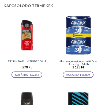
KAPCSOLÓDÓ TERMÉKEK
DENIM Tusfürdő TRIBE 250ml
Always egészségügyi betét Duo
Ultra Night 14 db
570
Ft
1 125
Ft
KOSÁRBA TESZEM
KOSÁRBA TESZEM