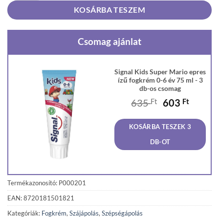
KOSÁRBA TESZEM
Csomag ajánlat
Signal Kids Super Mario epres
ízű fogkrém 0-6 év 75 ml - 3
db-os csomag
Original
Curren
635
Ft
603
Ft
price
price
was:
is:
KOSÁRBA TESZEK 3
635 Ft.
603 Ft
DB-OT
Termékazonosító: P000201
EAN: 8720181501821
Kategóriák:
Fogkrém
,
Szájápolás
,
Szépségápolás