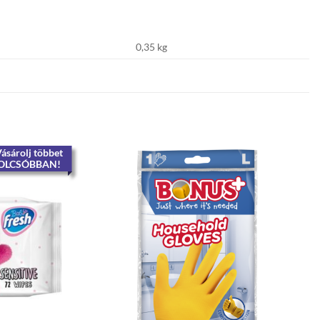
0,35 kg
ásárolj többet
OLCSÓBBAN!