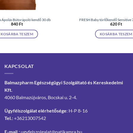
a Ápolás Bútorápoló kendő 30 db
FRESH Baby törlőkendő Sensitive 7
840
Ft
620
Ft
KOSÁRBA TESZEM
KOSÁRBA TESZEM
KAPCSOLAT
Balmazpharm Egészségügyi Szolgáltató és Kereskedelmi
Kft.
4060 Balmazújváros, Bocskai u. 2-4.
Ügyfélszolgálat elérhetősége
: H-P 8-16
Tel.:
+36213007542
E-mail.:
ugyfelszolgalat@patikamra.hu