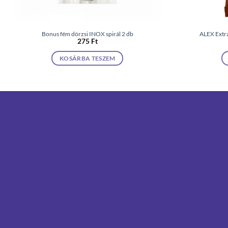
Bonus fém dörzsi INOX spirál 2 db
ALEX Extr
275
Ft
KOSÁRBA TESZEM