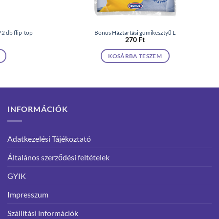
2 db flip-top
Bonus Háztartási gumikesztyű L
270
Ft
KOSÁRBA TESZEM
INFORMÁCIÓK
Adatkezelési Tájékoztató
Általános szerződési feltételek
GYIK
Impresszum
Szállítási információk