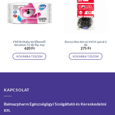
FRESH Baby törlőkendő
Bonus fém dörzsi INOX spirál 2
Sensitive 72 db flip-top
db
620
Ft
275
Ft
KOSÁRBA TESZEM
KOSÁRBA TESZEM
KAPCSOLAT
Balmazpharm Egészségügyi Szolgáltató és Kereskedelmi
Kft.