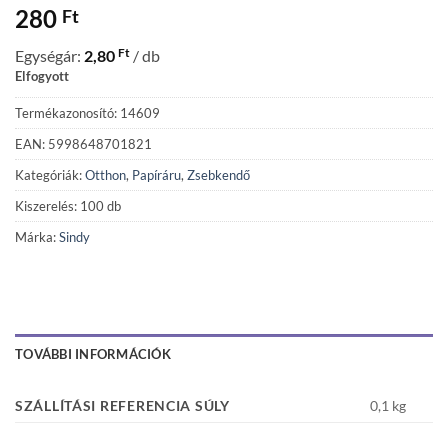
280
Ft
Ft
Egységár:
2,80
/ db
Elfogyott
Termékazonosító: 14609
EAN: 5998648701821
Kategóriák:
Otthon
,
Papíráru
,
Zsebkendő
Kiszerelés: 100 db
Márka:
Sindy
TOVÁBBI INFORMÁCIÓK
SZÁLLÍTÁSI REFERENCIA SÚLY
0,1 kg