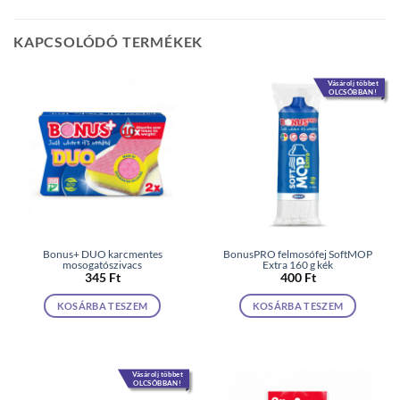
KAPCSOLÓDÓ TERMÉKEK
Vásárolj többet
OLCSÓBBAN!
Bonus+ DUO karcmentes
BonusPRO felmosófej SoftMOP
mosogatószivacs
Extra 160 g kék
345
Ft
400
Ft
KOSÁRBA TESZEM
KOSÁRBA TESZEM
Vásárolj többet
OLCSÓBBAN!