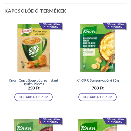
KAPCSOLÓDÓ TERMÉKEK
Vásárolj többet
Vásárolj többet
OLCSÓBBAN!
OLCSÓBBAN!
Knorr Cup a Soup bögrés instant
KNORR Burgonyapüré 95 g
Tyúkhúsleves
250
Ft
780
Ft
KOSÁRBA TESZEM
KOSÁRBA TESZEM
Vásárolj többet
Vásárolj többet
OLCSÓBBAN!
OLCSÓBBAN!