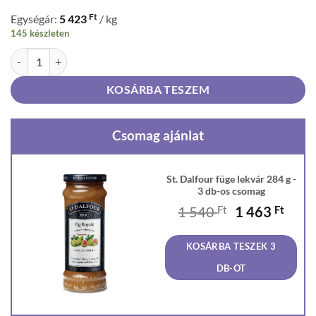
Ft
Egységár:
5 423
/ kg
145 készleten
St. Dalfour füge lekvár 284 g mennyiség
KOSÁRBA TESZEM
Csomag ajánlat
St. Dalfour füge lekvár 284 g -
3 db-os csomag
Original
Curr
1 540
Ft
1 463
Ft
price
price
was:
is:
KOSÁRBA TESZEK 3
1
1
540 Ft.
463 F
DB-OT