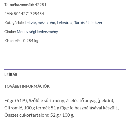
Termékazonosító: 42281
EAN: 5014271795454
Kategóriák:
Lekvár, méz, krém
,
Lekvárok
,
Tartós élelmiszer
Címke:
Mennyiségi kedvezmény
Kiszerelés: 0.284 kg
LEÍRÁS
TOVÁBBI INFORMÁCIÓK
Füge (51%), Szőlőlé sűrítmény, Zselésítő anyag (pektin),
Citromlé, 100 g termék 51 g füge felhasználásával készült.,
Összes cukortartalom: 52 g / 100 g.