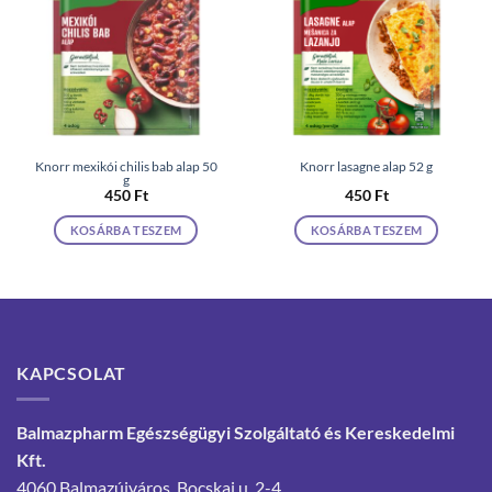
Knorr mexikói chilis bab alap 50
Knorr lasagne alap 52 g
g
450
Ft
450
Ft
KOSÁRBA TESZEM
KOSÁRBA TESZEM
KAPCSOLAT
Balmazpharm Egészségügyi Szolgáltató és Kereskedelmi
Kft.
4060 Balmazújváros, Bocskai u. 2-4.