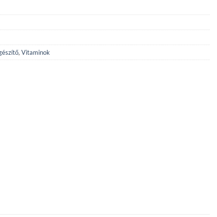
gészítő
,
Vitaminok