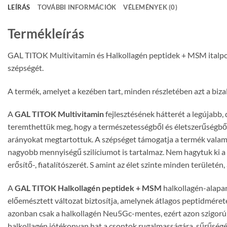
LEÍRÁS
TOVÁBBI INFORMÁCIÓK
VÉLEMÉNYEK (0)
Termékleírás
GAL TITOK Multivitamin és Halkollagén peptidek + MSM italporA
szépségét.
A termék, amelyet a kezében tart, minden részletében azt a biz
A
GAL TITOK Multivitamin
fejlesztésének hátterét a legújabb,
teremthettük meg, hogy a természetességből és életszerűségbő
arányokat megtartottuk. A szépséget támogatja a termék valamen
nagyobb mennyiségű szilíciumot is tartalmaz. Nem hagytuk ki a k
erősítő-, fiatalítószerét. S amint az élet szinte minden területé
A
GAL TITOK Halkollagén peptidek + MSM
halkollagén-alapan
előemésztett változat biztosítja, amelynek átlagos peptidmérete 
azonban csak a halkollagén Neu5Gc-mentes, ezért azon szigorú 
halkollagén jótékonyan hat a csontok rugalmasságára, sűrűségé