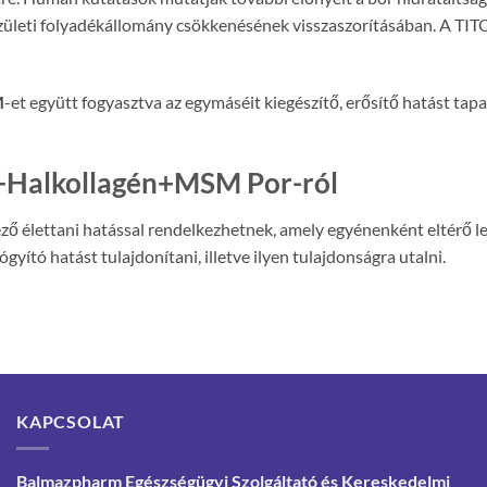
z ízületi folyadékállomány csökkenésének visszaszorításában. A TI
M
-et együtt fogyasztva az egymáséit kiegészítő, erősítő hatást tap
n+Halkollagén+MSM Por-ról
ő élettani hatással rendelkezhetnek, amely egyénenként eltérő le
tó hatást tulajdonítani, illetve ilyen tulajdonságra utalni.
KAPCSOLAT
Balmazpharm Egészségügyi Szolgáltató és Kereskedelmi