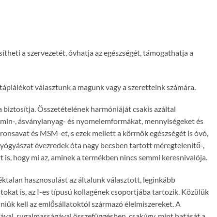
heti a szervezetét, óvhatja az egészségét, támogathatja a
 táplálékot választunk a magunk vagy a szeretteink számára.
 biztosítja. Összetételének harmóniáját csakis azáltal
itamin-, ásványianyag- és nyomelemformákat, mennyiségeket és
ronsavat és MSM-et, s ezek mellett a körmök egészségét is óvó,
 gyógyászat évezredek óta nagy becsben tartott méregtelenítő-,
itt is, hogy mi az, aminek a termékben nincs semmi keresnivalója.
ktalan hasznosulást az általunk választott, leginkább
okat is, az I-es típusú kollagének csoportjába tartozik. Közülük
iük kell az emlősállatoktól származó élelmiszereket. A
ával, rugalmasságával összefüggésben, csakúgy, mint hatását a