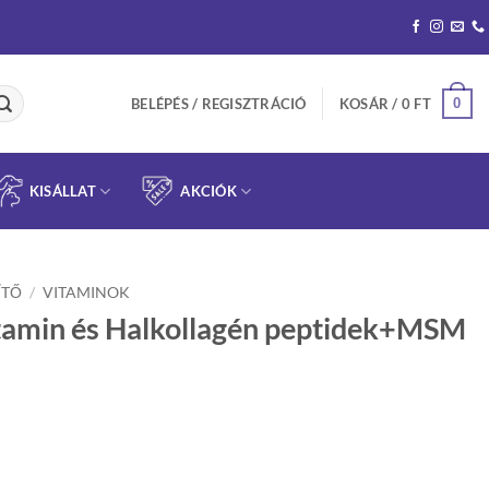
0
BELÉPÉS / REGISZTRÁCIÓ
KOSÁR /
0
FT
KISÁLLAT
AKCIÓK
ÍTŐ
/
VITAMINOK
tamin és Halkollagén peptidek+MSM