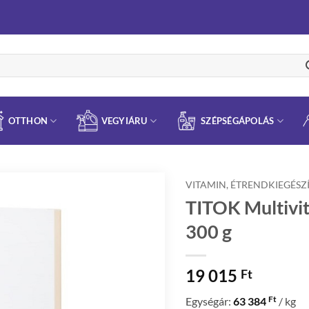
OTTHON
VEGYIÁRU
SZÉPSÉGÁPOLÁS
VITAMIN, ÉTRENDKIEGÉSZ
TITOK Multivi
300 g
19 015
Ft
Ft
Egységár:
63 384
/ kg