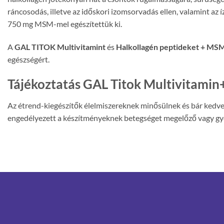
ráncosodás, illetve az időskori izomsorvadás ellen, valamint a
750 mg MSM-mel egészítettük ki.
A
GAL TITOK Multivitamint
és
Halkollagén peptideket + MS
egészségért.
Tájékoztatás GAL Titok Multivitami
Az étrend-kiegészítők élelmiszereknek minősülnek és bár kedvez
engedélyezett a készítményeknek betegséget megelőző vagy gyógyí