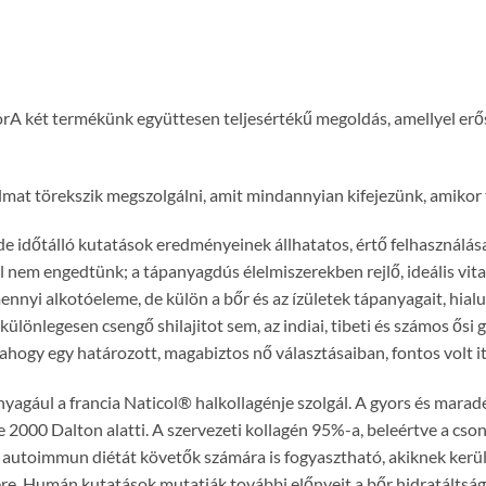
 két termékünk együttesen teljesértékű megoldás, amellyel erősít
almat törekszik megszolgálni, amit mindannyian kifejezünk, amikor
 de időtálló kutatások eredményeinek állhatatos, értő felhasználása
l nem engedtünk; a tápanyagdús élelmiszerekben rejlő, ideális v
nyi alkotóeleme, de külön a bőr és az ízületek tápanyagait, hialu
ülönlegesen csengő shilajitot sem, az indiai, tibeti és számos ősi
n, ahogy egy határozott, magabiztos nő választásaiban, fontos volt 
yagául a francia Naticol® halkollagénje szolgál. A gyors és maradé
2000 Dalton alatti. A szervezeti kollagén 95%-a, beleértve a csont
autoimmun diétát követők számára is fogyasztható, akiknek kerüln
re. Humán kutatások mutatják további előnyeit a bőr hidratáltság