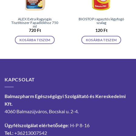
ALEX Extra Ragyogás
BIOSTOP ragasztós légyfogó
Tisztítószer Fapadlókhoz 750
szalag
ml
720
Ft
120
Ft
KOSÁRBA TESZEM
KOSÁRBA TESZEM
KAPCSOLAT
Balmazpharm Egészségügyi Szolgáltató és Kereskedelmi
Kft.
4060 Balmazújváros, Bocskai u. 2-4.
Ügyfélszolgálat elérhetősége
: H-P 8-16
Tel.:
+36213007542