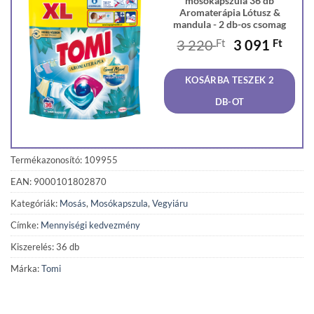
mosókapszula 36 db
Aromaterápia Lótusz &
mandula - 2 db-os csomag
Original
Curr
3 220
Ft
3 091
Ft
price
price
was:
is:
KOSÁRBA TESZEK 2
3
3
220 Ft.
091 F
DB-OT
Termékazonosító: 109955
EAN: 9000101802870
Kategóriák:
Mosás
,
Mosókapszula
,
Vegyiáru
Címke:
Mennyiségi kedvezmény
Kiszerelés: 36 db
Márka:
Tomi