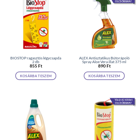
OLCSÓBBAN!
BIOSTOP ragasztós légycsapda
ALEX Antisztatikus Bútorápoló
2 db
Spray Aloe Vera illat 375 ml
855
Ft
890
Ft
KOSÁRBA TESZEM
KOSÁRBA TESZEM
Vásárolj többet
OLCSÓBBAN!