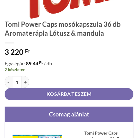
Tomi Power Caps mosókapszula 36 db
Aromaterápia Lótusz & mandula
3 220
Ft
Ft
Egységár:
89,44
/ db
2 készleten
Tomi Power Caps mosókapszula 36 db Aromaterápia Lótusz & mandu
KOSÁRBA TESZEM
Csomag ajánlat
Tomi Power Caps