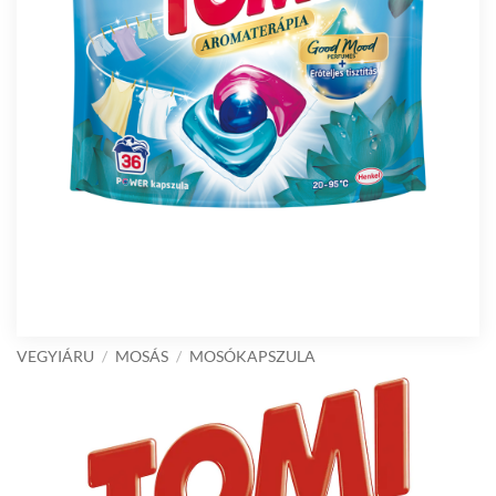
VEGYIÁRU
/
MOSÁS
/
MOSÓKAPSZULA