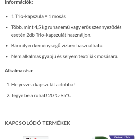
Információk:
1 Trio-kapszula = 1 mosás
Több, mint 4,5 kg ruhanemű vagy erős szennyeződés
esetén 2db Trio-kapszulát használjon.
Bármilyen keménységű vízben használható.
Nem alkalmas gyapjú és selyem textíliák mosására.
Alkalmazása:
Helyezze a kapszulát a dobba!
Tegye be a ruhát! 20°C-95°C
KAPCSOLÓDÓ TERMÉKEK
Vásárolj többet