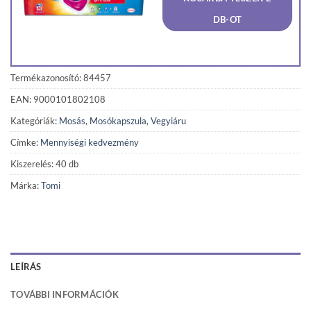
3
2
040 Ft.
918 F
DB-OT
Termékazonosító: 84457
EAN: 9000101802108
Kategóriák:
Mosás
,
Mosókapszula
,
Vegyiáru
Címke:
Mennyiségi kedvezmény
Kiszerelés: 40 db
Márka:
Tomi
LEÍRÁS
TOVÁBBI INFORMÁCIÓK