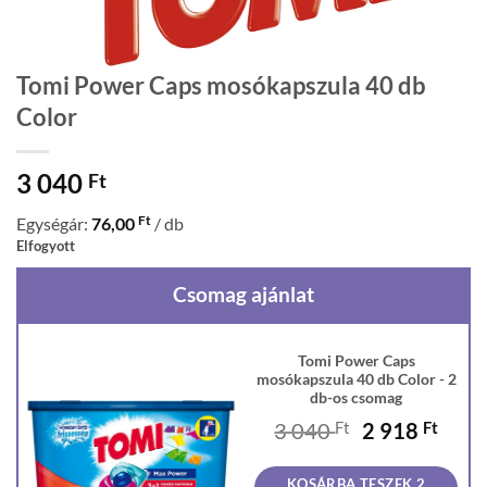
Tomi Power Caps mosókapszula 40 db
Color
3 040
Ft
Ft
Egységár:
76,00
/ db
Elfogyott
Csomag ajánlat
Tomi Power Caps
mosókapszula 40 db Color - 2
db-os csomag
Original
Curr
3 040
Ft
2 918
Ft
price
price
was:
is:
KOSÁRBA TESZEK 2