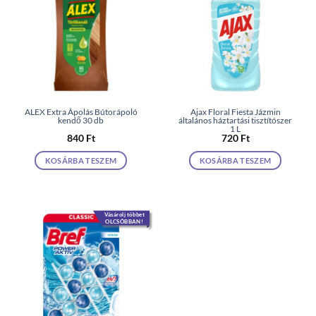
ALEX Extra Ápolás Bútorápoló
Ajax Floral Fiesta Jázmin
kendő 30 db
általános háztartási tisztítószer
1 L
840
Ft
720
Ft
KOSÁRBA TESZEM
KOSÁRBA TESZEM
Vásárolj többet
OLCSÓBBAN!