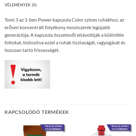
VÉLEMÉNYEK (0)
Tomi 3 az 1-ben Power kapszula Color színes ruhákhoz, az
erősen koncentrált folyékony mosószerek legújabb
generációja. A kapszula összetevői eltávolítják a különféle
foltokat, biztosítva ezzel a ruhák tisztaságát, ragyogását és
hosszan tartó frissességét.
KAPCSOLÓDÓ TERMÉKEK
Vásárolj többet
Vásárolj többet
OLCSÓBBAN!
OLCSÓBBAN!