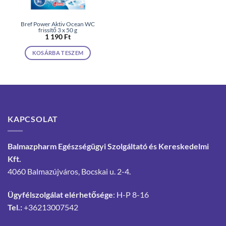
Bref Power Aktiv Ocean WC
frissítő 3 x 50 g
1 190
Ft
KOSÁRBA TESZEM
KAPCSOLAT
Balmazpharm Egészségügyi Szolgáltató és Kereskedelmi
Kft.
4060 Balmazújváros, Bocskai u. 2-4.
Ügyfélszolgálat elérhetősége
: H-P 8-16
Tel.:
+36213007542