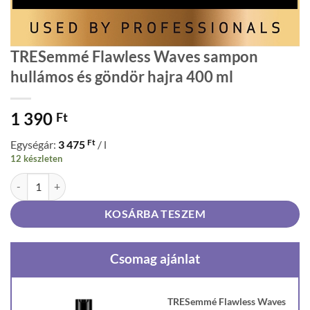
TRESemmé Flawless Waves sampon
hullámos és göndör hajra 400 ml
1 390
Ft
Ft
Egységár:
3 475
/ l
12 készleten
TRESemmé Flawless Waves sampon hullámos és göndör hajra 400 ml
KOSÁRBA TESZEM
Csomag ajánlat
TRESemmé Flawless Waves