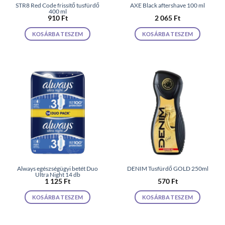
STR8 Red Code frissítő tusfürdő
AXE Black aftershave 100 ml
400 ml
910
Ft
2 065
Ft
KOSÁRBA TESZEM
KOSÁRBA TESZEM
Always egészségügyi betét Duo
DENIM Tusfürdő GOLD 250ml
Ultra Night 14 db
1 125
Ft
570
Ft
KOSÁRBA TESZEM
KOSÁRBA TESZEM