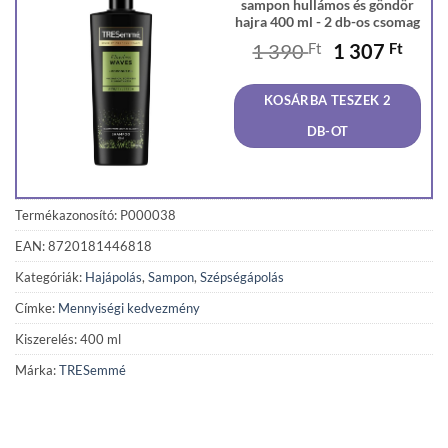
sampon hullámos és göndör
hajra 400 ml - 2 db-os csomag
Original
Curr
1 390
Ft
1 307
Ft
price
price
was:
is:
KOSÁRBA TESZEK 2
1
1
390 Ft.
307 F
DB-OT
Termékazonosító: P000038
EAN: 8720181446818
Kategóriák:
Hajápolás
,
Sampon
,
Szépségápolás
Címke:
Mennyiségi kedvezmény
Kiszerelés: 400 ml
Márka:
TRESemmé