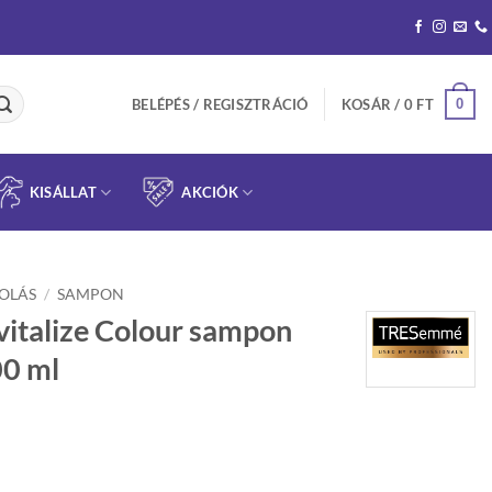
0
BELÉPÉS / REGISZTRÁCIÓ
KOSÁR /
0
FT
KISÁLLAT
AKCIÓK
OLÁS
/
SAMPON
talize Colour sampon
00 ml