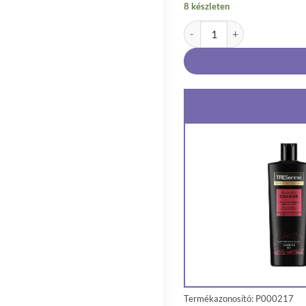
8 készleten
TRESemmé Revitalize Colour 
Termékazonosító: P000217