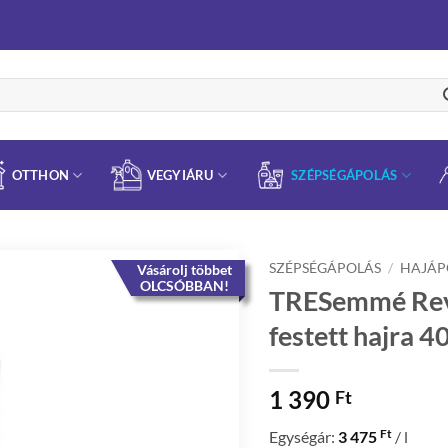
OTTHON
VEGYIÁRU
SZÉPSÉGÁPOLÁS
SZÉPSÉGÁPOLÁS
/
HAJÁP
Vásárolj többet
OLCSÓBBAN!
TRESemmé Revi
festett hajra 4
1 390
Ft
Ft
Egységár:
3 475
/ l