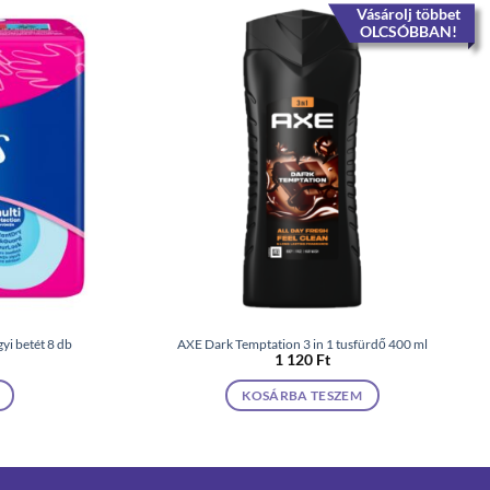
Vásárolj többet
OLCSÓBBAN!
yi betét 8 db
AXE Dark Temptation 3 in 1 tusfürdő 400 ml
1 120
Ft
KOSÁRBA TESZEM