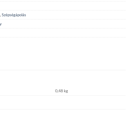
,
Szépségápolás
y
0,48 kg