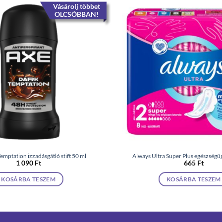
Vásárolj többet
OLCSÓBBAN!
mptation izzadásgátló stift 50 ml
Always Ultra Super Plus egészségüg
1 090
Ft
665
Ft
KOSÁRBA TESZEM
KOSÁRBA TESZEM