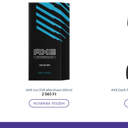
AXE Ice Chill aftershave 100 ml
AXE Dark Te
2 065
Ft
KOSÁRBA TESZEM