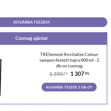
sampon festett hajra 400 ml mennyiség
KOSÁRBA TESZEM
Csomag ajánlat
TRESemmé Revitalize Colour
sampon festett hajra 400 ml - 2
db-os csomag
Original
Current
1 390
1 307
Ft
Ft
price
price
was:
is:
KOSÁRBA TESZEK 2 DB-OT
1
1
390 Ft.
307 Ft.