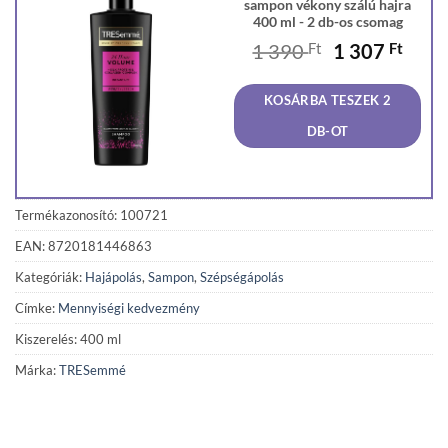
sampon vékony szálú hajra
400 ml - 2 db-os csomag
Original
Curr
1 390
Ft
1 307
Ft
price
price
was:
is:
KOSÁRBA TESZEK 2
1
1
390 Ft.
307 F
DB-OT
Termékazonosító: 100721
EAN: 8720181446863
Kategóriák:
Hajápolás
,
Sampon
,
Szépségápolás
Címke:
Mennyiségi kedvezmény
Kiszerelés: 400 ml
Márka:
TRESemmé