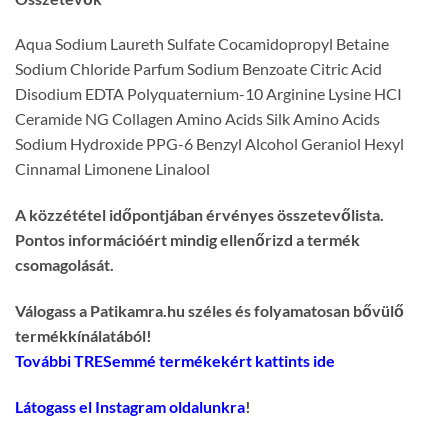
Aqua Sodium Laureth Sulfate Cocamidopropyl Betaine
Sodium Chloride Parfum Sodium Benzoate Citric Acid
Disodium EDTA Polyquaternium-10 Arginine Lysine HCI
Ceramide NG Collagen Amino Acids Silk Amino Acids
Sodium Hydroxide PPG-6 Benzyl Alcohol Geraniol Hexyl
Cinnamal Limonene Linalool
A közzététel időpontjában érvényes összetevőlista.
Pontos információért mindig ellenőrizd a termék
csomagolását.
Válogass a Patikamra.hu széles és folyamatosan bővülő
termékkínálatából!
További TRESemmé termékekért kattints ide
Látogass el Instagram oldalunkra
!