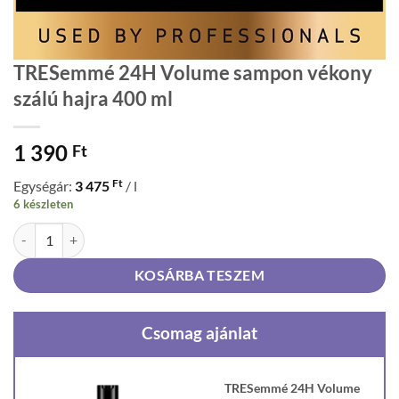
TRESemmé 24H Volume sampon vékony
szálú hajra 400 ml
1 390
Ft
Ft
Egységár:
3 475
/ l
6 készleten
TRESemmé 24H Volume sampon vékony szálú hajra 400 ml mennyisé
KOSÁRBA TESZEM
Csomag ajánlat
TRESemmé 24H Volume