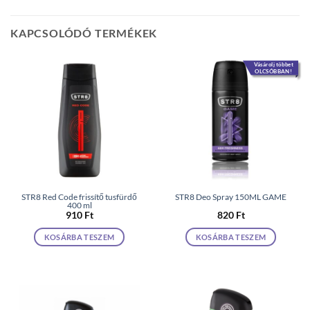
KAPCSOLÓDÓ TERMÉKEK
Vásárolj többet
OLCSÓBBAN!
STR8 Red Code frissítő tusfürdő
STR8 Deo Spray 150ML GAME
400 ml
910
Ft
820
Ft
KOSÁRBA TESZEM
KOSÁRBA TESZEM