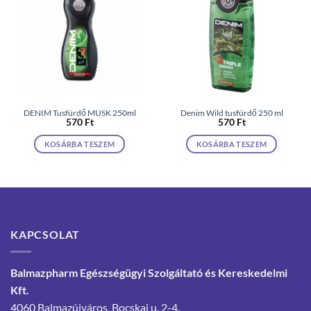
DENIM Tusfürdő MUSK 250ml
Denim Wild tusfürdő 250 ml
570
Ft
570
Ft
KOSÁRBA TESZEM
KOSÁRBA TESZEM
KAPCSOLAT
Balmazpharm Egészségügyi Szolgáltató és Kereskedelmi
Kft.
4060 Balmazújváros, Bocskai u. 2-4.