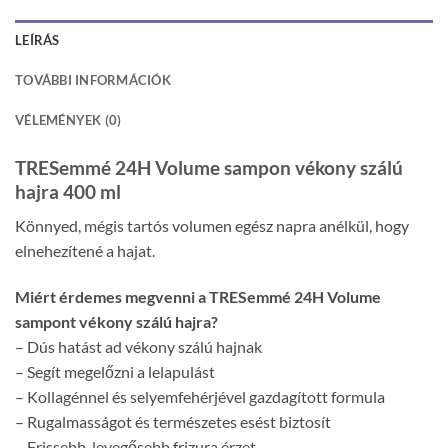
LEÍRÁS
TOVÁBBI INFORMÁCIÓK
VÉLEMÉNYEK (0)
TRESemmé 24H Volume sampon vékony szálú
hajra 400 ml
Könnyed, mégis tartós volumen egész napra anélkül, hogy
elnehezítené a hajat.
Miért érdemes megvenni a TRESemmé 24H Volume
sampont vékony szálú hajra?
– Dús hatást ad vékony szálú hajnak
– Segít megelőzni a lelapulást
– Kollagénnel és selyemfehérjével gazdagított formula
– Rugalmasságot és természetes esést biztosít
– Frissebb, levegősebb frizura érzet