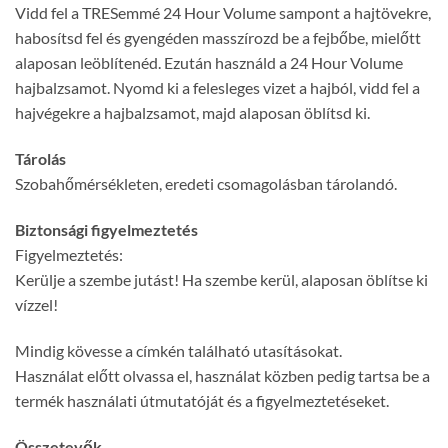
Vidd fel a TRESemmé 24 Hour Volume sampont a hajtövekre,
habosítsd fel és gyengéden masszírozd be a fejbőbe, mielőtt
alaposan leöblítenéd. Ezután használd a 24 Hour Volume
hajbalzsamot. Nyomd ki a felesleges vizet a hajból, vidd fel a
hajvégekre a hajbalzsamot, majd alaposan öblítsd ki.
Tárolás
Szobahőmérsékleten, eredeti csomagolásban tárolandó.
Biztonsági figyelmeztetés
Figyelmeztetés:
Kerülje a szembe jutást! Ha szembe kerül, alaposan öblítse ki
vízzel!
Mindig kövesse a címkén található utasításokat.
Használat előtt olvassa el, használat közben pedig tartsa be a
termék használati útmutatóját és a figyelmeztetéseket.
Összetevők