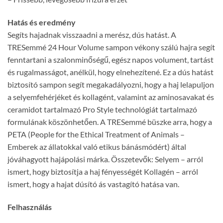
Hatás és eredmény
Segíts hajadnak visszaadni a merész, dús hatást. A
TRESemmé 24 Hour Volume sampon vékony szálú hajra segít
fenntartani a szalonminőségű, egész napos volument, tartást
és rugalmasságot, anélkül, hogy elnehezítené. Ez a dús hatást
biztosító sampon segít megakadályozni, hogy a haj lelapuljon
a selyemfehérjéket és kollagént, valamint az aminosavakat és
ceramidot tartalmazó Pro Style technológiát tartalmazó
formulának köszönhetően. A TRESemmé büszke arra, hogy a
PETA (People for the Ethical Treatment of Animals –
Emberek az állatokkal való etikus bánásmódért) által
jóváhagyott hajápolási márka. Összetevők: Selyem – arról
ismert, hogy biztosítja a haj fényességét Kollagén – arról
ismert, hogy a hajat dúsító ás vastagító hatása van.
Felhasználás