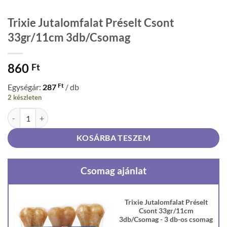
Trixie Jutalomfalat Préselt Csont
33gr/11cm 3db/Csomag
860
Ft
Ft
Egységár:
287
/ db
2 készleten
Trixie Jutalomfalat Préselt Csont 33gr/11cm 3db/Csomag mennyiség
KOSÁRBA TESZEM
Csomag ajánlat
Trixie Jutalomfalat Préselt
Csont 33gr/11cm
3db/Csomag - 3 db-os csomag