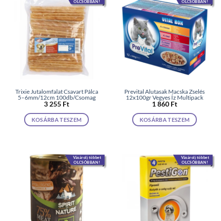
OLCSÓBBAN!
OLCSÓBBAN!
Trixie Jutalomfalat Csavart Pálca
Prevital Alutasak Macska Zselés
5–6mm/12cm 100db/Csomag
12x100gr Vegyes Íz Multipack
3 255
Ft
1 860
Ft
KOSÁRBA TESZEM
KOSÁRBA TESZEM
Vásárolj többet
Vásárolj többet
OLCSÓBBAN!
OLCSÓBBAN!