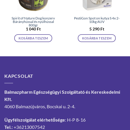
Spirit of Nature Dog konzerv
PestiGon Spot on kutya S 4x 2-
Bárányhússal és nyúlhússal
10kg AUV
800gr
1 040
Ft
5 290
Ft
KOSÁRBA TESZEM
KOSÁRBA TESZEM
KAPCSOLAT
Balmazpharm Egészségügyi Szolgáltató és Kereskedelmi
Kft.
4060 Balmazújváros, Bocskai u. 2-4.
Ügyfélszolgálat elérhetősége
: H-P 8-16
Tel.:
+36213007542