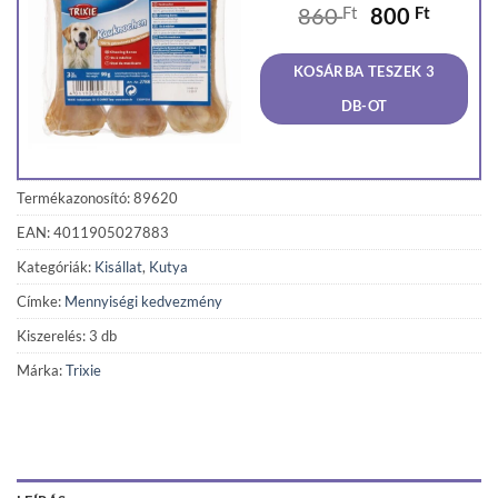
Original
Curren
860
Ft
800
Ft
price
price
was:
is:
KOSÁRBA TESZEK 3
860 Ft.
800 Ft
DB-OT
Termékazonosító: 89620
EAN: 4011905027883
Kategóriák:
Kisállat
,
Kutya
Címke:
Mennyiségi kedvezmény
Kiszerelés: 3 db
Márka:
Trixie