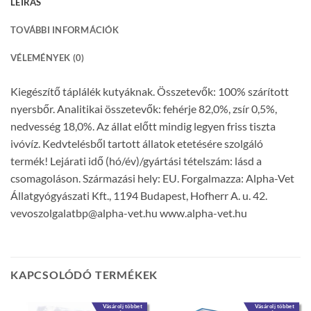
LEÍRÁS
TOVÁBBI INFORMÁCIÓK
VÉLEMÉNYEK (0)
Kiegészítő táplálék kutyáknak. Összetevők: 100% szárított
nyersbőr. Analitikai összetevők: fehérje 82,0%, zsír 0,5%,
nedvesség 18,0%. Az állat előtt mindig legyen friss tiszta
ivóvíz. Kedvtelésből tartott állatok etetésére szolgáló
termék! Lejárati idő (hó/év)/gyártási tételszám: lásd a
csomagoláson. Származási hely: EU. Forgalmazza: Alpha-Vet
Állatgyógyászati Kft., 1194 Budapest, Hofherr A. u. 42.
vevoszolgalatbp@alpha-vet.hu www.alpha-vet.hu
KAPCSOLÓDÓ TERMÉKEK
Vásárolj többet
Vásárolj többet