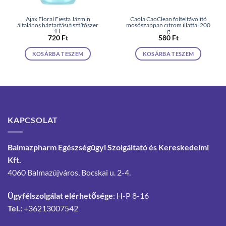
Ajax Floral Fiesta Jázmin
Caola CaoClean folteltávolító
általános háztartási tisztítószer
mosószappan citrom illattal 200
1 L
g
720
Ft
580
Ft
KOSÁRBA TESZEM
KOSÁRBA TESZEM
KAPCSOLAT
Balmazpharm Egészségügyi Szolgáltató és Kereskedelmi
Kft.
4060 Balmazújváros, Bocskai u. 2-4.
Ügyfélszolgálat elérhetősége
: H-P 8-16
Tel.:
+36213007542