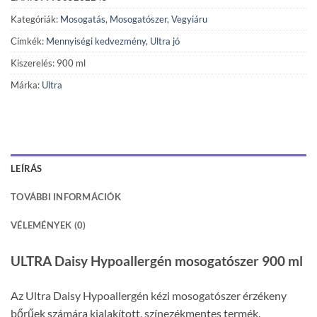
Kategóriák:
Mosogatás
,
Mosogatószer
,
Vegyiáru
Címkék:
Mennyiségi kedvezmény
,
Ultra jó
Kiszerelés: 900 ml
Márka:
Ultra
LEÍRÁS
TOVÁBBI INFORMÁCIÓK
VÉLEMÉNYEK (0)
ULTRA Daisy Hypoallergén mosogatószer 900 ml
Az Ultra Daisy Hypoallergén kézi mosogatószer érzékeny
bőrűek számára kialakított, színezékmentes termék.