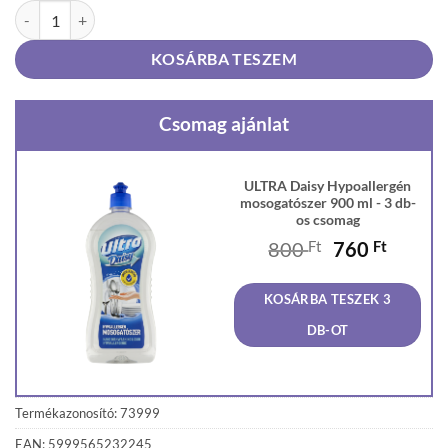
ULTRA Daisy Hypoallergén mosogatószer 900 ml mennyiség
KOSÁRBA TESZEM
Csomag ajánlat
ULTRA Daisy Hypoallergén
mosogatószer 900 ml - 3 db-
os csomag
Original
Curren
800
Ft
760
Ft
price
price
was:
is:
KOSÁRBA TESZEK 3
800 Ft.
760 Ft
DB-OT
Termékazonosító: 73999
EAN: 5999565232245