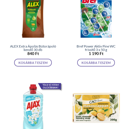
ALEX Extra Ápolás Bútorápoló
Bref Power Aktiv Pine WC
kendő 30 db
frissítő 3 x 50 g
840
Ft
1 190
Ft
KOSÁRBA TESZEM
KOSÁRBA TESZEM
Vásárolj többet
OLCSÓBBAN!