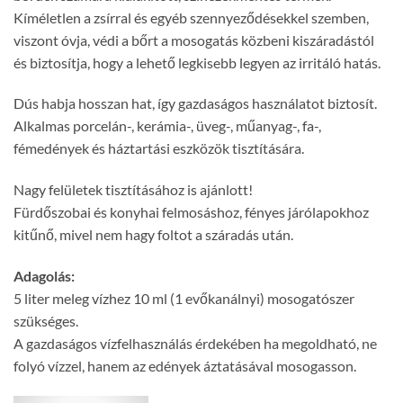
Kíméletlen a zsírral és egyéb szennyeződésekkel szemben,
viszont óvja, védi a bőrt a mosogatás közbeni kiszáradástól
és biztosítja, hogy a lehető legkisebb legyen az irritáló hatás.
Dús habja hosszan hat, így gazdaságos használatot biztosít.
Alkalmas porcelán-, kerámia-, üveg-, műanyag-, fa-,
fémedények és háztartási eszközök tisztítására.
Nagy felületek tisztításához is ajánlott!
Fürdőszobai és konyhai felmosáshoz, fényes járólapokhoz
kitűnő, mivel nem hagy foltot a száradás után.
Adagolás:
5 liter meleg vízhez 10 ml (1 evőkanálnyi) mosogatószer
szükséges.
A gazdaságos vízfelhasználás érdekében ha megoldható, ne
folyó vízzel, hanem az edények áztatásával mosogasson.