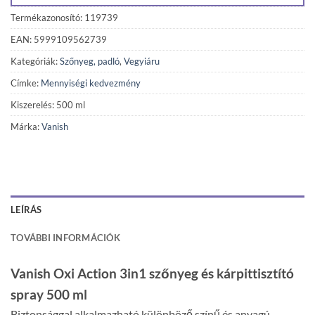
Termékazonosító: 119739
EAN: 5999109562739
Kategóriák:
Szőnyeg, padló
,
Vegyiáru
Címke:
Mennyiségi kedvezmény
Kiszerelés: 500 ml
Márka:
Vanish
LEÍRÁS
TOVÁBBI INFORMÁCIÓK
Vanish Oxi Action 3in1 szőnyeg és kárpittisztító
spray 500 ml
Biztonsággal alkalmazható különböző színű és anyagú