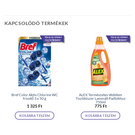
KAPCSOLÓDÓ TERMÉKEK
Vásárolj többet
Vásárolj többet
OLCSÓBBAN!
OLCSÓBBAN!
Bref Color Aktiv Chlorine WC
ALEX Természetes Védelem
frissítő 3 x 50 g
Tisztítószer Laminált Padlókhoz
750ml
1 325
Ft
775
Ft
KOSÁRBA TESZEM
KOSÁRBA TESZEM