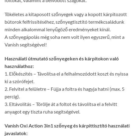
foltokat, valamint a beivódott szagokat.
Tökéletes a kitaposott szőnyegek vagy a kopott kárpitozott
bútorok felfrissítéséhez, szőnyegtisztító termékcsaládunk
minden alkalommal lenyűgöző eredményeket kínál.
A szőnyegápolás még soha nem volt ilyen egyszerű, mint a
Vanish segítségével!
Használati útmutató szőnyegeken és kárpitokon való
használathoz:
1. Előkészítés – Távolítsa el a felhalmozódott koszt és nyissa
ki a szórófejet.
2. Felvitel a felületre – Fújja a foltra és hagyja hatni (max. 5
percig).
3. Eltávolítás – Törölje át a foltot és távolítsa el a felvitt
anyagot egy tiszta ruha segítségével.
Vanish Oxi Action 3in1 szőnyeg és kárpittisztító használati
javaslatok: