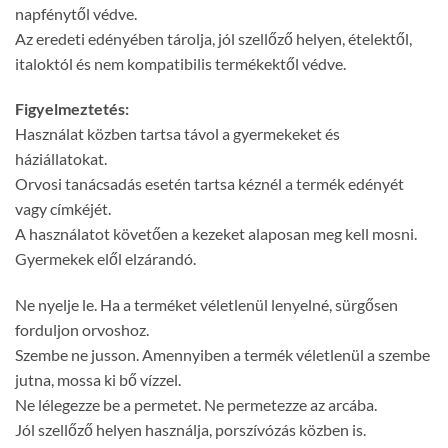
napfénytől védve.
Az eredeti edényében tárolja, jól szellőző helyen, ételektől,
italoktól és nem kompatibilis termékektől védve.
Figyelmeztetés:
Használat közben tartsa távol a gyermekeket és
háziállatokat.
Orvosi tanácsadás esetén tartsa kéznél a termék edényét
vagy címkéjét.
A használatot követően a kezeket alaposan meg kell mosni.
Gyermekek elől elzárandó.
Ne nyelje le. Ha a terméket véletlenül lenyelné, sürgősen
forduljon orvoshoz.
Szembe ne jusson. Amennyiben a termék véletlenül a szembe
jutna, mossa ki bő vízzel.
Ne lélegezze be a permetet. Ne permetezze az arcába.
Jól szellőző helyen használja, porszívózás közben is.