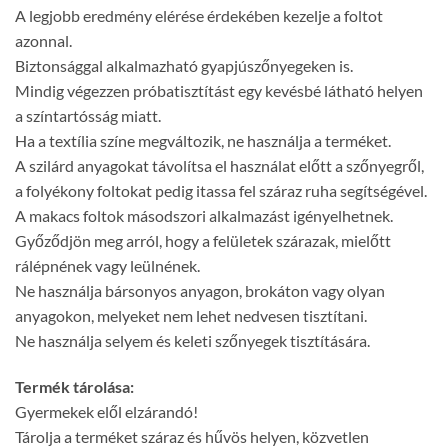
A legjobb eredmény elérése érdekében kezelje a foltot
azonnal.
Biztonsággal alkalmazható gyapjúszőnyegeken is.
Mindig végezzen próbatisztítást egy kevésbé látható helyen
a színtartósság miatt.
Ha a textília színe megváltozik, ne használja a terméket.
A szilárd anyagokat távolítsa el használat előtt a szőnyegről,
a folyékony foltokat pedig itassa fel száraz ruha segítségével.
A makacs foltok másodszori alkalmazást igényelhetnek.
Győződjön meg arról, hogy a felületek szárazak, mielőtt
rálépnének vagy leülnének.
Ne használja bársonyos anyagon, brokáton vagy olyan
anyagokon, melyeket nem lehet nedvesen tisztítani.
Ne használja selyem és keleti szőnyegek tisztítására.
Termék tárolása:
Gyermekek elől elzárandó!
Tárolja a terméket száraz és hűvös helyen, közvetlen