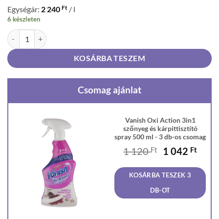
Ft
Egységár:
2 240
/ l
6 készleten
Vanish Oxi Action 3in1 szőnyeg és kárpittisztító spray 500 ml mennyi
KOSÁRBA TESZEM
Csomag ajánlat
Vanish Oxi Action 3in1
szőnyeg és kárpittisztító
spray 500 ml - 3 db-os csomag
Original
Curr
1 120
Ft
1 042
Ft
price
price
was:
is:
KOSÁRBA TESZEK 3
1
1
120 Ft.
042 F
DB-OT