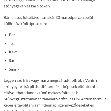
szőnyegeken és kárpitokon.
Bámulatos folteltávolítás akár 30 másodpercen belül
különböző folttípusokon:
Bor
Tea
Kávé
Sár
Smink
Legyen szó friss vagy már a megszáradt foltról, a Vanish
szőnyeg- és kárpittisztító termékei képesek eltüntetni az
eltávolíthatatlannak tűnő makacs foltokat is.
Szőnyegtisztítóinkban található erőteljes Oxi Action formula
képes eltávolítani a mindennapi szennyeződéseket és