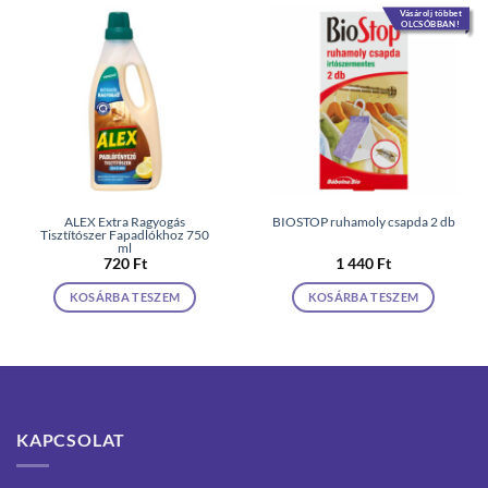
Vásárolj többet
OLCSÓBBAN!
ALEX Extra Ragyogás
BIOSTOP ruhamoly csapda 2 db
Tisztítószer Fapadlókhoz 750
ml
720
Ft
1 440
Ft
KOSÁRBA TESZEM
KOSÁRBA TESZEM
KAPCSOLAT