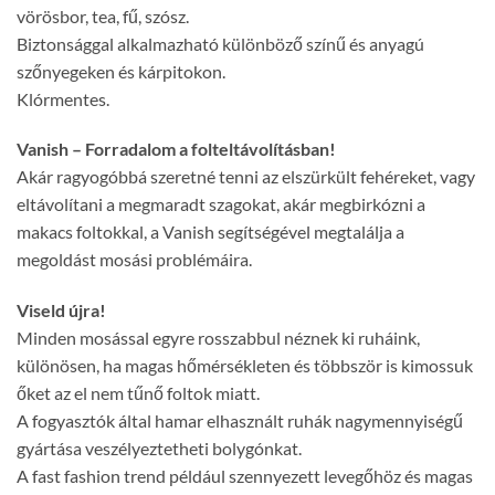
vörösbor, tea, fű, szósz.
Biztonsággal alkalmazható különböző színű és anyagú
szőnyegeken és kárpitokon.
Klórmentes.
Vanish – Forradalom a folteltávolításban!
Akár ragyogóbbá szeretné tenni az elszürkült fehéreket, vagy
eltávolítani a megmaradt szagokat, akár megbirkózni a
makacs foltokkal, a Vanish segítségével megtalálja a
megoldást mosási problémáira.
Viseld újra!
Minden mosással egyre rosszabbul néznek ki ruháink,
különösen, ha magas hőmérsékleten és többször is kimossuk
őket az el nem tűnő foltok miatt.
A fogyasztók által hamar elhasznált ruhák nagymennyiségű
gyártása veszélyeztetheti bolygónkat.
A fast fashion trend például szennyezett levegőhöz és magas