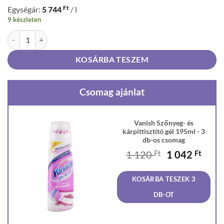
Ft
Egységár:
5 744
/ l
9 készleten
Vanish Szőnyeg- és kárpittisztító gél 195ml mennyiség
KOSÁRBA TESZEM
Csomag ajánlat
Vanish Szőnyeg- és
kárpittisztító gél 195ml - 3
db-os csomag
Original
Curr
1 120
Ft
1 042
Ft
price
price
was:
is:
KOSÁRBA TESZEK 3
1
1
120 Ft.
042 F
DB-OT