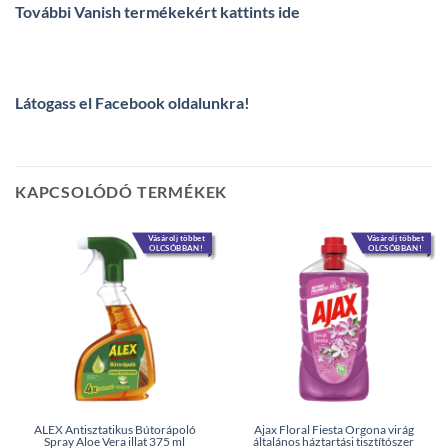
További Vanish termékekért kattints ide
Látogass el Facebook oldalunkra
!
KAPCSOLÓDÓ TERMÉKEK
Vásárolj többet
Vásárolj többet
OLCSÓBBAN!
OLCSÓBBAN!
ALEX Antisztatikus Bútorápoló
Ajax Floral Fiesta Orgona virág
Spray Aloe Vera illat 375 ml
általános háztartási tisztítószer