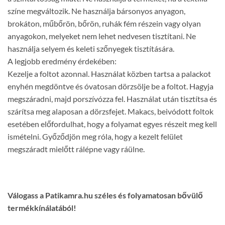
színe megváltozik. Ne használja bársonyos anyagon,
brokáton, műbőrön, bőrön, ruhák fém részein vagy olyan
anyagokon, melyeket nem lehet nedvesen tisztítani. Ne
használja selyem és keleti szőnyegek tisztítására.
A legjobb eredmény érdekében:
Kezelje a foltot azonnal. Használat közben tartsa a palackot
enyhén megdöntve és óvatosan dörzsölje be a foltot. Hagyja
megszáradni, majd porszívózza fel. Használat után tisztítsa és
szárítsa meg alaposan a dörzsfejet. Makacs, beivódott foltok
esetében előfordulhat, hogy a folyamat egyes részeit meg kell
ismételni. Győződjön meg róla, hogy a kezelt felület
megszáradt mielőtt rálépne vagy ráülne.
Válogass a Patikamra.hu széles és folyamatosan bővülő
termékkínálatából!