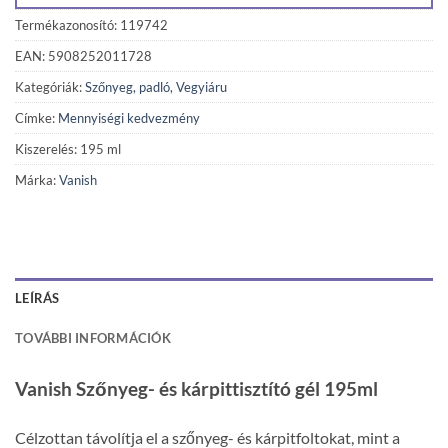
Termékazonosító: 119742
EAN: 5908252011728
Kategóriák:
Szőnyeg, padló
,
Vegyiáru
Címke:
Mennyiségi kedvezmény
Kiszerelés: 195 ml
Márka:
Vanish
LEÍRÁS
TOVÁBBI INFORMÁCIÓK
Vanish Szőnyeg- és kárpittisztító gél 195ml
Célzottan távolítja el a szőnyeg- és kárpitfoltokat, mint a