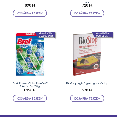
1 L
890
Ft
720
Ft
KOSÁRBA TESZEM
KOSÁRBA TESZEM
Vásárolj többet
Vásárolj többet
OLCSÓBBAN!
OLCSÓBBAN!
Bref Power Aktiv Pine WC
BioStop egérfogó ragasztós lap
frissítő 3 x 50 g
1 190
Ft
570
Ft
KOSÁRBA TESZEM
KOSÁRBA TESZEM