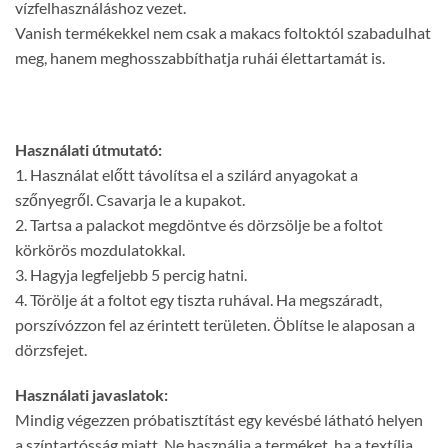
vízfelhasználáshoz vezet.
Vanish termékekkel nem csak a makacs foltoktól szabadulhat
meg, hanem meghosszabbíthatja ruhái élettartamát is.
Használati útmutató:
1. Használat előtt távolítsa el a szilárd anyagokat a
szőnyegről. Csavarja le a kupakot.
2. Tartsa a palackot megdöntve és dörzsölje be a foltot
körkörös mozdulatokkal.
3. Hagyja legfeljebb 5 percig hatni.
4. Törölje át a foltot egy tiszta ruhával. Ha megszáradt,
porszívózzon fel az érintett területen. Öblítse le alaposan a
dörzsfejet.
Használati javaslatok:
Mindig végezzen próbatisztítást egy kevésbé látható helyen
a színtartósság miatt. Ne használja a terméket, ha a textília