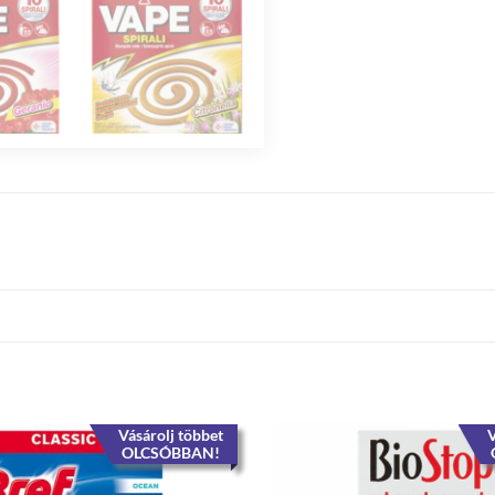
Vásárolj többet
V
OLCSÓBBAN!