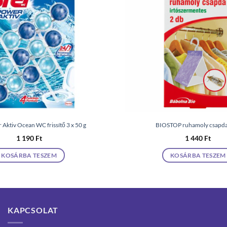
 Aktiv Ocean WC frissítő 3 x 50 g
BIOSTOP ruhamoly csapda
1 190
Ft
1 440
Ft
KOSÁRBA TESZEM
KOSÁRBA TESZEM
KAPCSOLAT