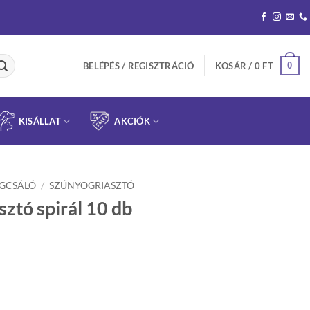
0
BELÉPÉS / REGISZTRÁCIÓ
KOSÁR /
0
FT
KISÁLLAT
AKCIÓK
ÁGCSÁLÓ
/
SZÚNYOGRIASZTÓ
ztó spirál 10 db