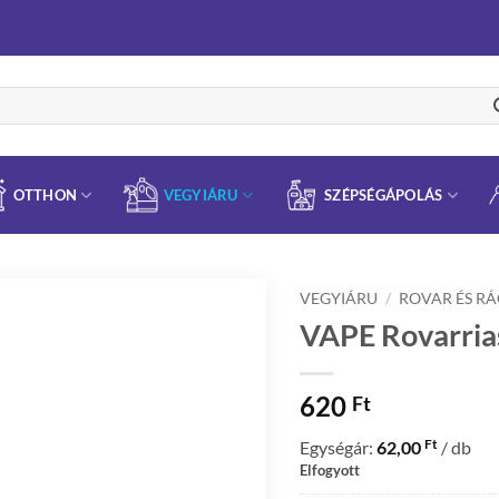
OTTHON
VEGYIÁRU
SZÉPSÉGÁPOLÁS
VEGYIÁRU
/
ROVAR ÉS R
VAPE Rovarrias
620
Ft
Ft
Egységár:
62,00
/ db
Elfogyott