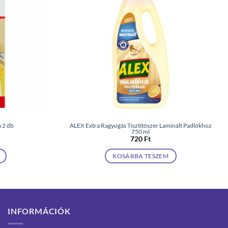
 2 db
ALEX Extra Ragyogás Tisztítószer Laminált Padlókhoz
750 ml
720
Ft
KOSÁRBA TESZEM
INFORMÁCIÓK