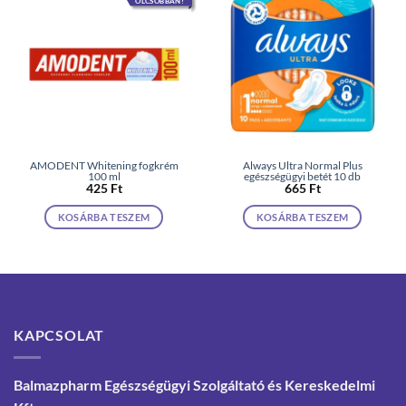
OLCSÓBBAN!
AMODENT Whitening fogkrém
Always Ultra Normal Plus
100 ml
egészségügyi betét 10 db
425
Ft
665
Ft
KOSÁRBA TESZEM
KOSÁRBA TESZEM
KAPCSOLAT
Balmazpharm Egészségügyi Szolgáltató és Kereskedelmi