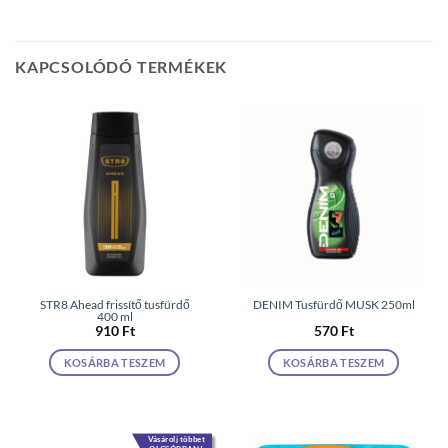
KAPCSOLÓDÓ TERMÉKEK
STR8 Ahead frissítő tusfürdő
DENIM Tusfürdő MUSK 250ml
400 ml
910
Ft
570
Ft
KOSÁRBA TESZEM
KOSÁRBA TESZEM
Vásárolj többet