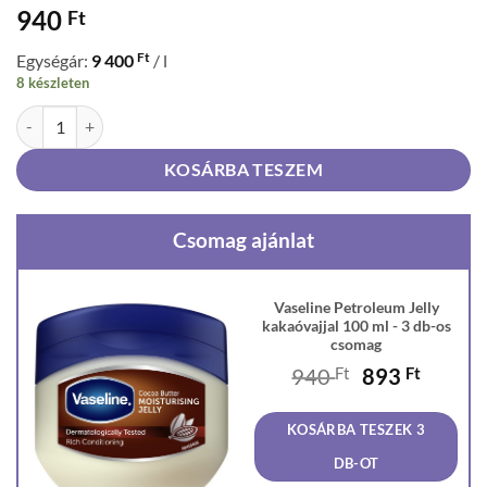
940
Ft
Ft
Egységár:
9 400
/ l
8 készleten
Vaseline Petroleum Jelly kakaóvajjal 100 ml mennyiség
KOSÁRBA TESZEM
Csomag ajánlat
Vaseline Petroleum Jelly
kakaóvajjal 100 ml - 3 db-os
csomag
Original
Curren
940
Ft
893
Ft
price
price
was:
is:
KOSÁRBA TESZEK 3
940 Ft.
893 Ft
DB-OT