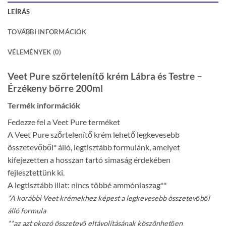
LEÍRÁS
TOVÁBBI INFORMÁCIÓK
VÉLEMÉNYEK (0)
Veet Pure szőrtelenítő krém Lábra és Testre –
Érzékeny bőrre 200ml
Termék információk
Fedezze fel a Veet Pure terméket
A Veet Pure szőrtelenítő krém lehető legkevesebb
összetevőből* álló, legtisztább formulánk, amelyet
kifejezetten a hosszan tartó simaság érdekében
fejlesztettünk ki.
A legtisztább illat: nincs többé ammóniaszag**
*A korábbi Veet krémekhez képest a legkevesebb összetevőből
álló formula
**az azt okozó összetevő eltávolításának köszönhetően