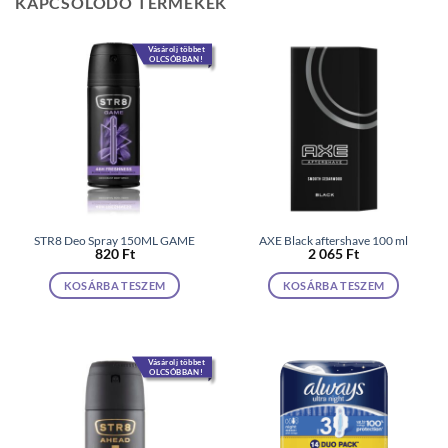
KAPCSOLÓDÓ TERMÉKEK
Vásárolj többet
OLCSÓBBAN!
STR8 Deo Spray 150ML GAME
AXE Black aftershave 100 ml
820
Ft
2 065
Ft
KOSÁRBA TESZEM
KOSÁRBA TESZEM
Vásárolj többet
OLCSÓBBAN!