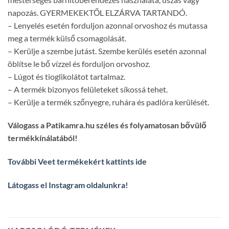
napozás. GYERMEKEKTŐL ELZÁRVA TARTANDÓ.
– Lenyelés esetén forduljon azonnal orvoshoz és mutassa
meg a termék külső csomagolását.
– Kerülje a szembe jutást. Szembe kerülés esetén azonnal
öblítse le bő vízzel és forduljon orvoshoz.
– Lúgot és tioglikolátot tartalmaz.
– A termék bizonyos felületeket síkossá tehet.
– Kerülje a termék szőnyegre, ruhára és padlóra kerülését.
Válogass a Patikamra.hu széles és folyamatosan bővülő
termékkínálatából!
További Veet termékekért kattints ide
Látogass el Instagram oldalunkra
!