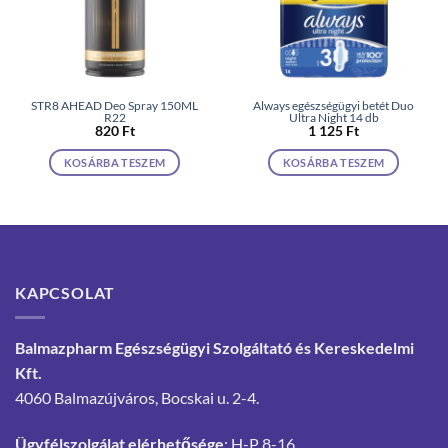
STR8 AHEAD Deo Spray 150ML
Always egészségügyi betét Duo
R22
Ultra Night 14 db
820
Ft
1 125
Ft
KOSÁRBA TESZEM
KOSÁRBA TESZEM
KAPCSOLAT
Balmazpharm Egészségügyi Szolgáltató és Kereskedelmi
Kft.
4060 Balmazújváros, Bocskai u. 2-4.
Ügyfélszolgálat elérhetősége
: H-P 8-16