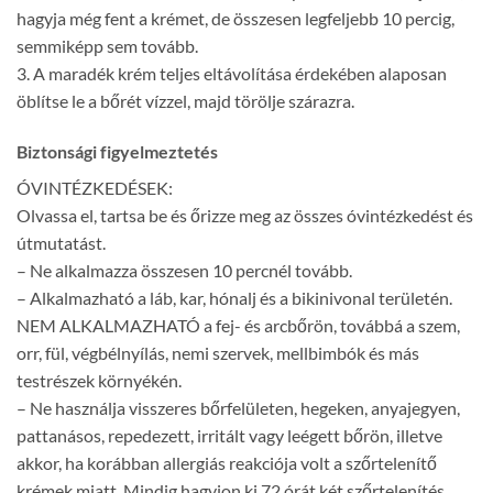
hagyja még fent a krémet, de összesen legfeljebb 10 percig,
semmiképp sem tovább.
3. A maradék krém teljes eltávolítása érdekében alaposan
öblítse le a bőrét vízzel, majd törölje szárazra.
Biztonsági figyelmeztetés
ÓVINTÉZKEDÉSEK:
Olvassa el, tartsa be és őrizze meg az összes óvintézkedést és
útmutatást.
– Ne alkalmazza összesen 10 percnél tovább.
– Alkalmazható a láb, kar, hónalj és a bikinivonal területén.
NEM ALKALMAZHATÓ a fej- és arcbőrön, továbbá a szem,
orr, fül, végbélnyílás, nemi szervek, mellbimbók és más
testrészek környékén.
– Ne használja visszeres bőrfelületen, hegeken, anyajegyen,
pattanásos, repedezett, irritált vagy leégett bőrön, illetve
akkor, ha korábban allergiás reakciója volt a szőrtelenítő
krémek miatt. Mindig hagyjon ki 72 órát két szőrtelenítés