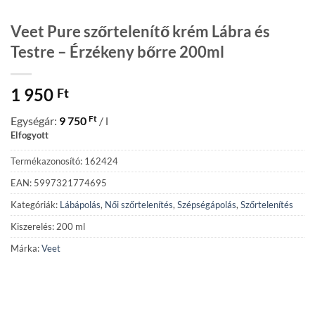
Veet Pure szőrtelenítő krém Lábra és
Testre – Érzékeny bőrre 200ml
1 950
Ft
Ft
Egységár:
9 750
/ l
Elfogyott
Termékazonosító: 162424
EAN: 5997321774695
Kategóriák:
Lábápolás
,
Női szőrtelenítés
,
Szépségápolás
,
Szőrtelenítés
Kiszerelés: 200 ml
Márka:
Veet