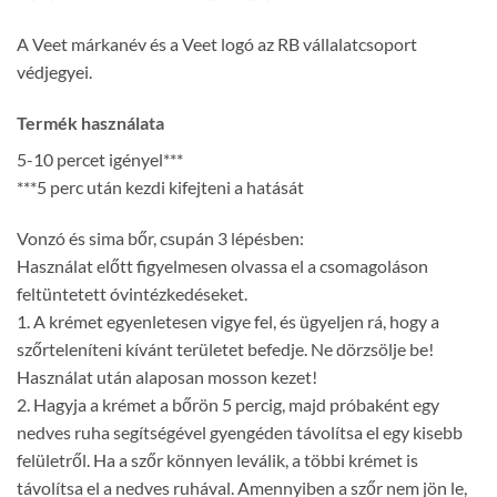
A Veet márkanév és a Veet logó az RB vállalatcsoport
védjegyei.
Termék használata
5-10 percet igényel***
***5 perc után kezdi kifejteni a hatását
Vonzó és sima bőr, csupán 3 lépésben:
Használat előtt figyelmesen olvassa el a csomagoláson
feltüntetett óvintézkedéseket.
1. A krémet egyenletesen vigye fel, és ügyeljen rá, hogy a
szőrteleníteni kívánt területet befedje. Ne dörzsölje be!
Használat után alaposan mosson kezet!
2. Hagyja a krémet a bőrön 5 percig, majd próbaként egy
nedves ruha segítségével gyengéden távolítsa el egy kisebb
felületről. Ha a szőr könnyen leválik, a többi krémet is
távolítsa el a nedves ruhával. Amennyiben a szőr nem jön le,