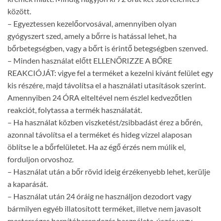
között.
– Egyeztessen kezelőorvosával, amennyiben olyan
gyógyszert szed, amely a bőrre is hatással lehet, ha
bőrbetegségben, vagy a bőrt is érintő betegségben szenved.
– Minden használat előtt ELLENŐRIZZE A BŐRE
REAKCIÓJÁT: vigye fel a terméket a kezelni kívánt felület egy
kis részére, majd távolítsa el a használati utasítások szerint.
Amennyiben 24 ÓRA elteltével nem észlel kedvezőtlen
reakciót, folytassa a termék használatát.
– Ha használat közben viszketést/zsibbadást érez a bőrén,
azonnal távolítsa el a terméket és hideg vízzel alaposan
öblítse le a bőrfelületet. Ha az égő érzés nem múlik el,
forduljon orvoshoz.
– Használat után a bőr rövid ideig érzékenyebb lehet, kerülje
a kaparását.
– Használat után 24 óráig ne használjon dezodort vagy
bármilyen egyéb illatosított terméket, illetve nem javasolt
mesterséges barnítóberendezés használata, úszás vagy