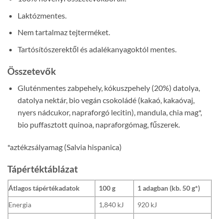
Laktózmentes.
Nem tartalmaz tejterméket.
Tartósítószerektől és adalékanyagoktól mentes.
Összetevők
Gluténmentes zabpehely, kókuszpehely (20%) datolya,
datolya nektár, bio vegán csokoládé (kakaó, kakaóvaj,
nyers nádcukor, napraforgó lecitin), mandula, chia mag*,
bio puffasztott quinoa, napraforgómag, fűszerek.
*aztékzsályamag (Salvia hispanica)
Tápértéktáblázat
Átlagos tápértékadatok
100 g
1 adagban (kb. 50 g*)
Energia
1,840 kJ
920 kJ