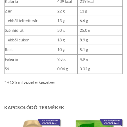
Kalória
439 kcal
219 kcal
Zsír
22 g
11 g
– ebből telített zsír
13 g
6.6 g
Szénhidrát
50 g
25.0 g
– ebből cukor
18 g
8.9 g
Rost
10 g
5.1 g
Fehérje
9.8 g
4.9 g
Só
0.04 g
0.02 g
* +125 ml vízzel elkészitve
KAPCSOLÓDÓ TERMÉKEK
Vásárolj többet
Vásárolj többet
OLCSÓBBAN!
OLCSÓBBAN!