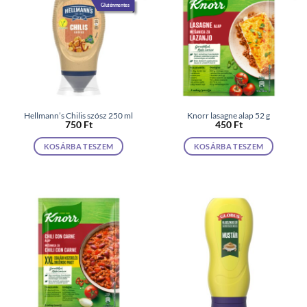
Gluténmentes
Hellmann’s Chilis szósz 250 ml
Knorr lasagne alap 52 g
750
Ft
450
Ft
KOSÁRBA TESZEM
KOSÁRBA TESZEM