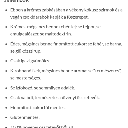
Ebben a krémes zabkásában a vékony kókusz szirmok és a
vegán csokidarabok kapják a főszerepet.
Krémes, mégsincs benne tehéntej: se tejpor, se
emulgeálószer, se maltodextrin.
Édes, mégsincs benne finomított cukor: se fehér, se barna,
se glükózszirup.
Csak igazi gyümölcs.
Kirobbanó ízek, mégsincs benne aroma: se “természetes”,
se mesterséges.
Se ízfokozó, se semmilyen adalék.
Csak valódi, természetes, növényi összetevők.
Finomított cukortól mentes.
Gluténmentes.
100% növényi összetevőkből áll.