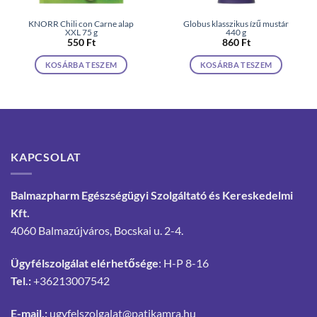
KNORR Chili con Carne alap
Globus klasszikus ízű mustár
XXL 75 g
440 g
550
Ft
860
Ft
KOSÁRBA TESZEM
KOSÁRBA TESZEM
KAPCSOLAT
Balmazpharm Egészségügyi Szolgáltató és Kereskedelmi
Kft.
4060 Balmazújváros, Bocskai u. 2-4.
Ügyfélszolgálat elérhetősége
: H-P 8-16
Tel.:
+36213007542
E-mail.:
ugyfelszolgalat@patikamra.hu