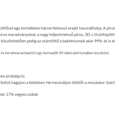
öltővel egy termékben három felmosó erejét használhatja. A pir
síros maradványokat, a nagy teljesítményű piros, 3D-s tisztítópött
köszönhetően pedig az utántöltő a baktériumok akár 99%-át is eltá
ól és kerámiacsempéről egy harmadik fél laboratóriumában tesztelve.
en próbálja ki.
oltot hagyjon a felületen. Ne használjon öblítőt a mosáskor. Szárí
mid, 17% vegyes szálak