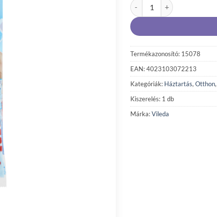
Vileda Supermocio 3 Action 
Termékazonosító: 15078
EAN: 4023103072213
Kategóriák:
Háztartás
,
Otthon
Kiszerelés: 1 db
Márka:
Vileda