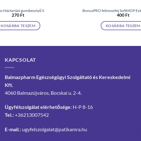
s Háztartási gumikesztyű S
BonusPRO felmosófej SoftMOP Extr
270
Ft
400
Ft
KOSÁRBA TESZEM
KOSÁRBA TESZEM
KAPCSOLAT
Balmazpharm Egészségügyi Szolgáltató és Kereskedelmi
Kft.
4060 Balmazújváros, Bocskai u. 2-4.
Ügyfélszolgálat elérhetősége
: H-P 8-16
Tel.:
+36213007542
E-mail.:
ugyfelszolgalat@patikamra.hu