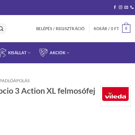
0
BELÉPÉS / REGISZTRÁCIÓ
KOSÁR /
0
FT
KISÁLLAT
AKCIÓK
PADLÓÁPOLÁS
cio 3 Action XL felmosófej