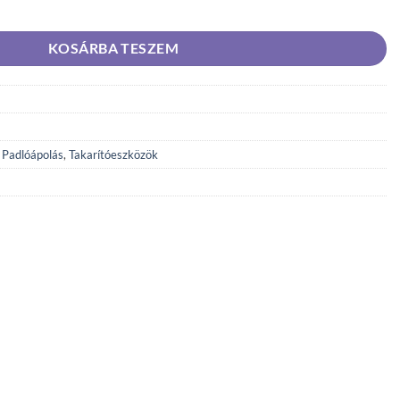
XL felmosófej mennyiség
KOSÁRBA TESZEM
,
Padlóápolás
,
Takarítóeszközök