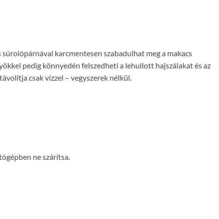
os súrolópárnával karcmentesen szabadulhat meg a makacs
yökkel pedig könnyedén felszedheti a lehullott hajszálakat és az
volítja csak vízzel – vegyszerek nélkül.
tógépben ne szárítsa.