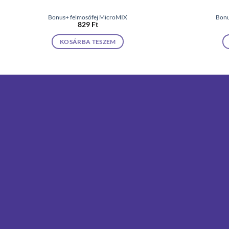
Bonus+ felmosófej MicroMIX
Bonu
829
Ft
KOSÁRBA TESZEM