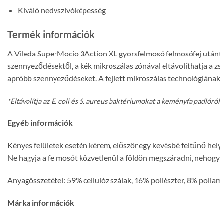
Kiváló nedvszívóképesség
Termék információk
A Vileda SuperMocio 3Action XL gyorsfelmosó felmosófej utánt
szennyeződésektől, a kék mikroszálas zónával eltávolíthatja a z
apróbb szennyeződéseket. A fejlett mikroszálas technológiának 
*Eltávolítja az E. coli és S. aureus baktériumokat a keményfa padlór
Egyéb információk
Kényes felületek esetén kérem, először egy kevésbé feltűnő hely
Ne hagyja a felmosót közvetlenül a földön megszáradni, nehogy f
Anyagösszetétel: 59% cellulóz szálak, 16% poliészter, 8% polia
Márka információk