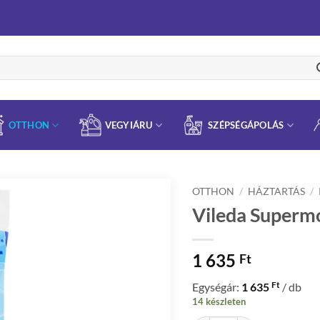
OTTHON
VEGYIÁRU
SZÉPSÉGÁPOLÁS
OTTHON
/
HÁZTARTÁS
/
Vileda Supermo
1 635
Ft
Ft
Egységár:
1 635
/ db
14 készleten