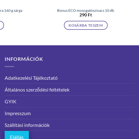
a 160 g sárga
Bonus ECO mosogatószivacs 10 db
290
Ft
KOSÁRBA TESZEM
INFORMÁCIÓK
Adatkezelési Tájékoztató
Általános szerződési feltételek
GYIK
Impresszum
Szállítási információk
Elállás