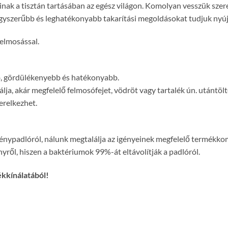
inak a tisztán tartásában az egész világon. Komolyan vesszük szer
gegyszerűbb és leghatékonyabb takarítási megoldásokat tudjuk nyúj
felmosással.
b, gördülékenyebb és hatékonyabb.
lja, akár megfelelő felmosófejet, vödröt vagy tartalék ún. utántölt
erelkezhet.
eménypadlóról, nálunk megtalálja az igényeinek megfelelő termékko
ől, hiszen a baktériumok 99%-át eltávolítják a padlóról.
ékkínálatából!