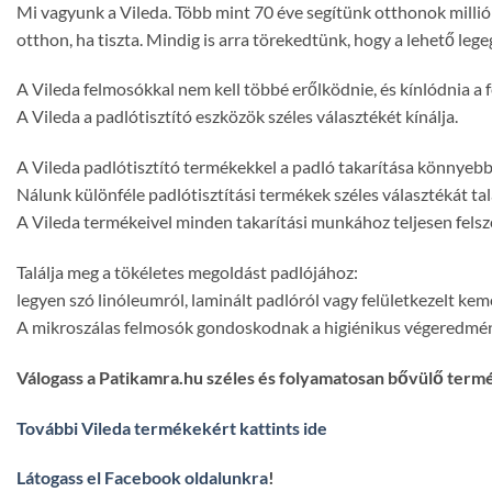
Mi vagyunk a Vileda. Több mint 70 éve segítünk otthonok millió
otthon, ha tiszta. Mindig is arra törekedtünk, hogy a lehető le
A Vileda felmosókkal nem kell többé erőlködnie, és kínlódnia a 
A Vileda a padlótisztító eszközök széles választékét kínálja.
A Vileda padlótisztító termékekkel a padló takarítása könnyeb
Nálunk különféle padlótisztítási termékek széles választékát talá
A Vileda termékeivel minden takarítási munkához teljesen felsz
Találja meg a tökéletes megoldást padlójához:
legyen szó linóleumról, laminált padlóról vagy felületkezelt k
A mikroszálas felmosók gondoskodnak a higiénikus végeredményr
Válogass a Patikamra.hu széles és folyamatosan bővülő term
További Vileda termékekért kattints ide
Látogass el Facebook oldalunkra
!