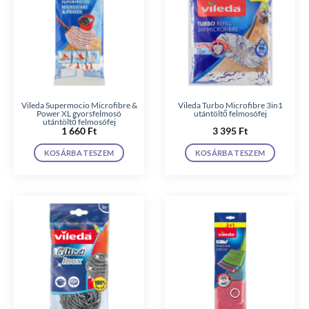
Vileda Supermocio Microfibre &
Vileda Turbo Microfibre 3in1
Power XL gyorsfelmosó
utántöltő felmosófej
utántöltő felmosófej
1 660
Ft
3 395
Ft
KOSÁRBA TESZEM
KOSÁRBA TESZEM