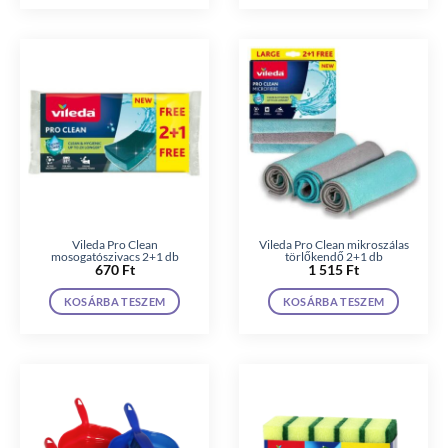
Vileda Pro Clean
Vileda Pro Clean mikroszálas
mosogatószivacs 2+1 db
törlőkendő 2+1 db
670
Ft
1 515
Ft
KOSÁRBA TESZEM
KOSÁRBA TESZEM