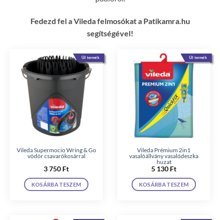
Fedezd fel a Vileda felmosókat a Patikamra.hu
segítségével!
ÚJ termék
ÚJ termék
Vileda Supermocio Wring & Go
Vileda Prémium 2in1
vödör csavarókosárral
vasalóállvány vasalódeszka
huzat
3 750
Ft
5 130
Ft
KOSÁRBA TESZEM
KOSÁRBA TESZEM