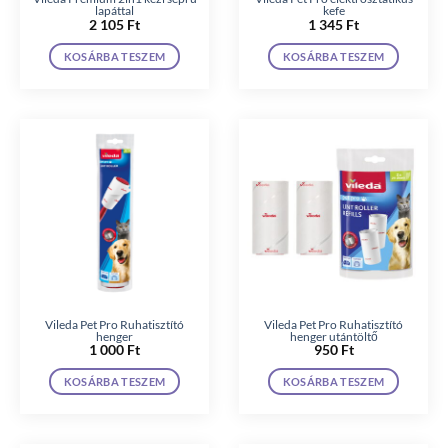
lapáttal
kefe
2 105
Ft
1 345
Ft
KOSÁRBA TESZEM
KOSÁRBA TESZEM
Vileda Pet Pro Ruhatisztító
Vileda Pet Pro Ruhatisztító
henger
henger utántöltő
1 000
Ft
950
Ft
KOSÁRBA TESZEM
KOSÁRBA TESZEM