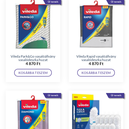
ÚJ termék
ÚJ termék
Vileda Park&Go vasalóállvány
Vileda Rapid vasalóállvány
vasalódeszka huzat
vasalódeszka huzat
4 870
Ft
4 870
Ft
KOSÁRBA TESZEM
KOSÁRBA TESZEM
ÚJ termék
ÚJ termék