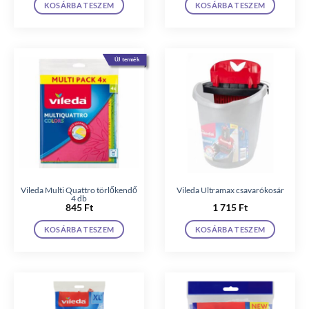
KOSÁRBA TESZEM
KOSÁRBA TESZEM
ÚJ termék
Vileda Multi Quattro törlőkendő
Vileda Ultramax csavarókosár
4 db
845
Ft
1 715
Ft
KOSÁRBA TESZEM
KOSÁRBA TESZEM