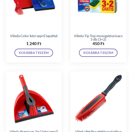
Vileda Color kézi seprű lapáttal
Vileda Tip Top mosogatószivacs
5 db (3+2)
1 240
Ft
450
Ft
KOSÁRBA TESZEM
KOSÁRBA TESZEM
Vileda Premium 2in1 kézi seprű
Vileda Pet Pro elektrosztatikus