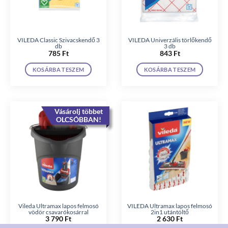
VILEDA Classic Szivacskendő 3
VILEDA Univerzális törlőkendő
db
3 db
785
Ft
843
Ft
KOSÁRBA TESZEM
KOSÁRBA TESZEM
Vásárolj többet
OLCSÓBBAN!
Vileda Ultramax lapos felmosó
VILEDA Ultramax lapos felmosó
vödör csavarókosárral
2in1 utántöltő
3 790
Ft
2 630
Ft