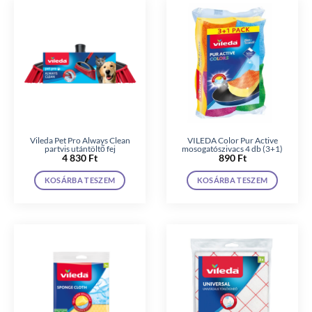
Vileda Pet Pro Always Clean
VILEDA Color Pur Active
partvis utántöltő fej
mosogatószivacs 4 db (3+1)
4 830
Ft
890
Ft
KOSÁRBA TESZEM
KOSÁRBA TESZEM