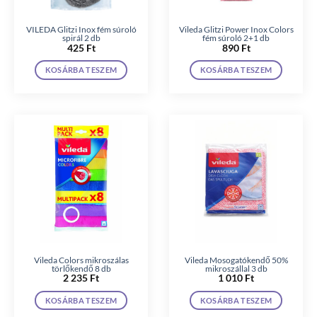
VILEDA Glitzi Inox fém súroló
Vileda Glitzi Power Inox Colors
spirál 2 db
fém súroló 2+1 db
425
Ft
890
Ft
KOSÁRBA TESZEM
KOSÁRBA TESZEM
Vileda Colors mikroszálas
Vileda Mosogatókendő 50%
törlőkendő 8 db
mikroszállal 3 db
2 235
Ft
1 010
Ft
KOSÁRBA TESZEM
KOSÁRBA TESZEM