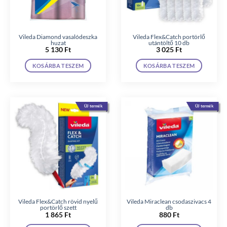
Vileda Diamond vasalódeszka
Vileda Flex&Catch portörlő
huzat
utántöltő 10 db
5 130
Ft
3 025
Ft
KOSÁRBA TESZEM
KOSÁRBA TESZEM
ÚJ termék
ÚJ termék
Vileda Flex&Catch rövid nyelű
Vileda Miraclean csodaszivacs 4
portörlő szett
db
1 865
Ft
880
Ft