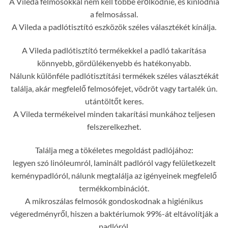
A Vileda felmosókkal nem kell többé erőlködnie, és kínlódnia
a felmosással.
A Vileda a padlótisztító eszközök széles választékét kínálja.
A Vileda padlótisztító termékekkel a padló takarítása
könnyebb, gördülékenyebb és hatékonyabb.
Nálunk különféle padlótisztítási termékek széles választékát
találja, akár megfelelő felmosófejet, vödröt vagy tartalék ún.
utántöltőt keres.
A Vileda termékeivel minden takarítási munkához teljesen
felszerelkezhet.
Találja meg a tökéletes megoldást padlójához:
legyen szó linóleumról, laminált padlóról vagy felületkezelt
keménypadlóról, nálunk megtalálja az igényeinek megfelelő
termékkombinációt.
A mikroszálas felmosók gondoskodnak a higiénikus
végeredményről, hiszen a baktériumok 99%-át eltávolítják a
padlóról.