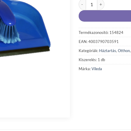
Vileda Color kézi seprű lapá
Termékazonosító: 154824
EAN: 4003790703591
Kategóriák:
Háztartás
,
Otthon
Kiszerelés: 1 db
Márka:
Vileda