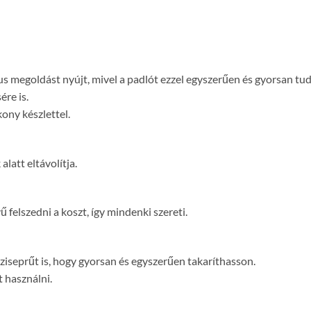
 megoldást nyújt, mivel a padlót ezzel egyszerűen és gyorsan tudju
ére is.
ony készlettel.
latt eltávolítja.
elszedni a koszt, így mindenki szereti.
éziseprűt is, hogy gyorsan és egyszerűen takaríthasson.
t használni.