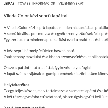
LEÍRÁS
TOVÁBBI INFORMÁCIÓK
VÉLEMÉNYEK (0)
Vileda Color kézi seprű lapáttal
A Vileda Color kézi seprű lapáttal minden háztartásban praktikus
A seprű ideális a por, morzsa és egyéb szennyeződések felseprés
Egyszerűsítse a mindennapi takarítást ezzel a praktikus és haték
A kézi seprű bármely felületen használható.
Csak néhány mozdulat és a kisebb szennyeződéseket pillanatok a
Össze is pattintható a lapáttal, így kevés helyet foglal.
A lapát széles szájának és gumiperemének köszönhetően könnyű f
Helytakarékos
Ez egy teljes készlet, mely tartalmazza a szemeteslapátot és a k
A két része egymásba csúsztatható, hiszen úgyis együtt kell őke
2 az 1-ben partvis szálak