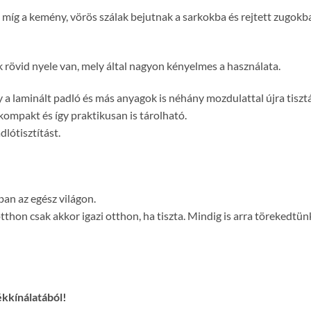
 míg a kemény, vörös szálak bejutnak a sarkokba és rejtett zugokba 
rövid nyele van, mely által nagyon kényelmes a használata.
y a laminált padló és más anyagok is néhány mozdulattal újra tiszt
kompakt és így praktikusan is tárolható.
dlótisztítást.
ban az egész világon.
hon csak akkor igazi otthon, ha tiszta. Mindig is arra törekedtün
ékkínálatából!