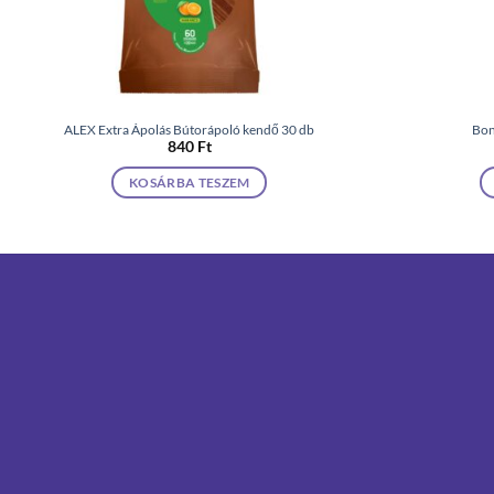
ALEX Extra Ápolás Bútorápoló kendő 30 db
Bon
840
Ft
KOSÁRBA TESZEM