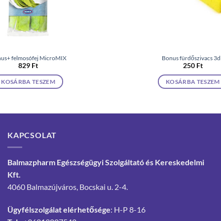
us+ felmosófej MicroMIX
Bonus fürdőszivacs 3
829
Ft
250
Ft
KOSÁRBA TESZEM
KOSÁRBA TESZEM
KAPCSOLAT
Balmazpharm Egészségügyi Szolgáltató és Kereskedelmi
Kft.
4060 Balmazújváros, Bocskai u. 2-4.
Ügyfélszolgálat elérhetősége
: H-P 8-16