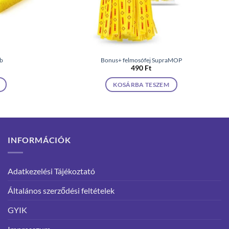
db
Bonus+ felmosófej SupraMOP
490
Ft
KOSÁRBA TESZEM
INFORMÁCIÓK
Adatkezelési Tájékoztató
Általános szerződési feltételek
GYIK