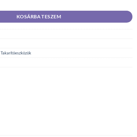
ttal mennyiség
KOSÁRBA TESZEM
,
Takarítóeszközök