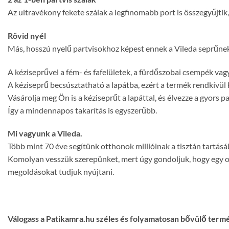
Az ultravékony fekete szálak a legfinomabb port is összegyűjtik,
Rövid nyél
Más, hosszú nyelű partvisokhoz képest ennek a Vileda seprűnek 
A kéziseprűvel a fém- és fafelületek, a fürdőszobai csempék vag
A kéziseprű becsúsztatható a lapátba, ezért a termék rendkívül 
Vásárolja meg Ön is a kéziseprűt a lapáttal, és élvezze a gyors pa
Így a mindennapos takarítás is egyszerűbb.
Mi vagyunk a Vileda.
Több mint 70 éve segítünk otthonok millióinak a tisztán tartásá
Komolyan vesszük szerepünket, mert úgy gondoljuk, hogy egy ott
megoldásokat tudjuk nyújtani.
Válogass a Patikamra.hu széles és folyamatosan bővülő term