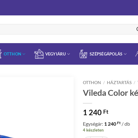
OTTHON
VEGYIÁRU
SZÉPSÉGÁPOLÁS
OTTHON
/
HÁZTARTÁS
/
Vileda Color ké
1 240
Ft
Ft
Egységár:
1 240
/ db
4 készleten