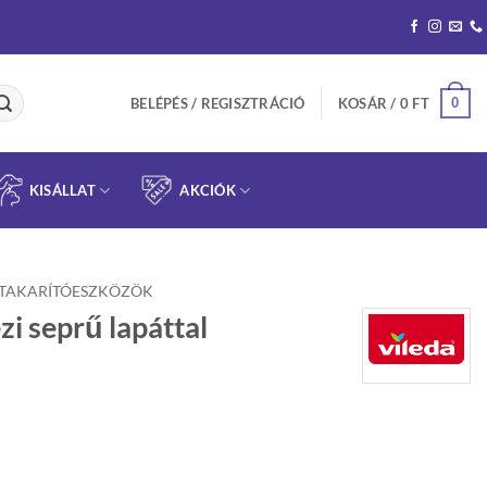
0
BELÉPÉS / REGISZTRÁCIÓ
KOSÁR /
0
FT
KISÁLLAT
AKCIÓK
TAKARÍTÓESZKÖZÖK
zi seprű lapáttal